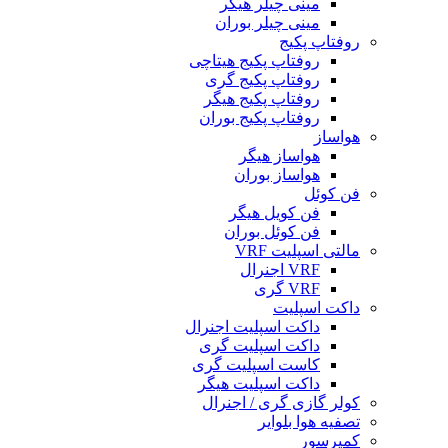
مینی چیلر هیگر
مینی چیلر بوران
روفتاپ پکیج
روفتاپ پکیج هیتاچی
روفتاپ پکیج گری
روفتاپ پکیج هیگر
روفتاپ پکیج بوران
هواساز
هواساز هیگر
هواساز بوران
فن کوئل
فن کویل هیگر
فن کوئل بوران
مالتی اسپلیت VRF
VRF اجنرال
VRF گری
داکت اسپلیت
داکت اسپلیت اجنرال
داکت اسپلیت گری
کاست اسپلیت گری
داکت اسپلیت هیگر
کولر گازی گری / اجنرال
تصفیه هوا بلوایر
کمپرسور