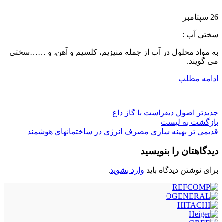
26
سپتامبر
سختی آب :
به مواد محلول در آب از جمله منیزیم، کلسیم و آهن، و ……سختی
می گویند.
ادامه مطلب
جدیدتر
اصول دیفراست با گاز داغ
بازگشت به لیست
قدیمی تر
بهینه سازی مصرف انرژی در ساختمانهای هوشمند
دیدگاهتان را بنویسید
برای نوشتن دیدگاه باید
وارد بشوید
.