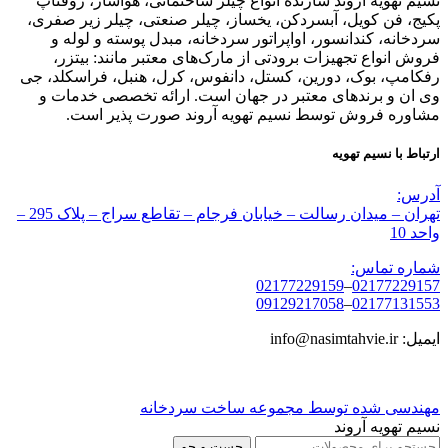
نسیم تهویه آروند سازنده انواع چیلر ساختمانی، هواساز، روفتاپ
پکیج، فن کویل، آبسردکن، یخساز، چیلر صنعتی، چیلر زیر صفری،
سردخانه، کندانسور، اواپراتور سردخانه، مبدل پوسته و لوله و
فروش انواع تجهیزات برودتی از مارک‌های معتبر مانند: بیتزر،
رفکامپ، بوک، دورین، کستل، دانفوس، کرل، هنبل، فراسکلد، جی
وی ان و برندهای معتبر در جهان است. ارائه تخصصی خدمات و
مشاوره فروش توسط نسیم تهویه آروند صورت پذیر است.
ارتباط با نسیم تهویه
آدرس:
تهران – میدان رسالت – خیابان فرجام – تقاطع سراج – پلاک 295 –
واحد 10
شماره تماس:
02177229159
–
02177229157
09129217058
–
02177131553
ایمیل: info@nasimtahvie.ir
مهندسی شده توسط مجموعه ساخت سردخانه
نسیم تهویه آروند
جست و جو