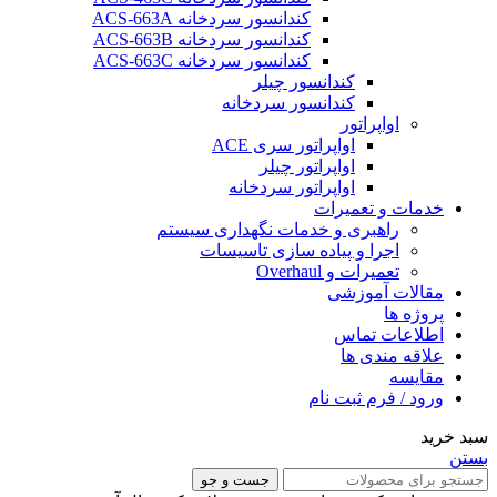
کندانسور سردخانه ACS-663A
کندانسور سردخانه ACS-663B
کندانسور سردخانه ACS-663C
کندانسور چیلر
کندانسور سردخانه
اواپراتور
اواپراتور سری ACE
اواپراتور چیلر
اواپراتور سردخانه
خدمات و تعمیرات
راهبری و خدمات نگهداری سیستم
اجرا و پیاده سازی تاسیسات
تعمیرات و Overhaul
مقالات آموزشی
پروژه ها
اطلاعات تماس
علاقه مندی ها
مقایسه
ورود / فرم ثبت نام
سبد خرید
بستن
جست و جو