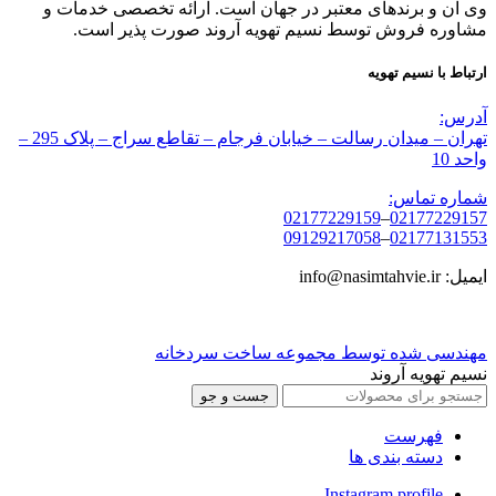
وی ان و برندهای معتبر در جهان است. ارائه تخصصی خدمات و
مشاوره فروش توسط نسیم تهویه آروند صورت پذیر است.
ارتباط با نسیم تهویه
آدرس:
تهران – میدان رسالت – خیابان فرجام – تقاطع سراج – پلاک 295 –
واحد 10
شماره تماس:
02177229159
–
02177229157
09129217058
–
02177131553
ایمیل: info@nasimtahvie.ir
مهندسی شده توسط مجموعه ساخت سردخانه
نسیم تهویه آروند
جست و جو
فهرست
دسته بندی ها
Instagram profile