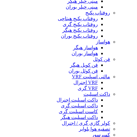
مینی چیلر هیگر
مینی چیلر بوران
روفتاپ پکیج
روفتاپ پکیج هیتاچی
روفتاپ پکیج گری
روفتاپ پکیج هیگر
روفتاپ پکیج بوران
هواساز
هواساز هیگر
هواساز بوران
فن کوئل
فن کویل هیگر
فن کوئل بوران
مالتی اسپلیت VRF
VRF اجنرال
VRF گری
داکت اسپلیت
داکت اسپلیت اجنرال
داکت اسپلیت گری
کاست اسپلیت گری
داکت اسپلیت هیگر
کولر گازی گری / اجنرال
تصفیه هوا بلوایر
کمپرسور