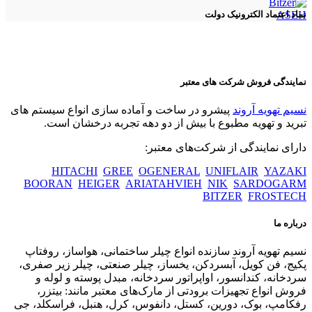
ASEH
نماد اعتماد الکترونیک دولت
نمایندگی فروش شرکت های معتبر
نسیم تهویه آروند
پیشرو در ساخت و آماده سازی انواع سیستم های
تبرید و تهویه مطبوع با بیش از دو دهه تجربه درخشان است.
دارای نمایندگی از شرکت‌های معتبر:
HITACHI
GREE
OGENERAL
UNIFLAIR
YAZAKI
BOORAN
HEIGER
ARIATAHVIEH
NIK
SARDOGARM
BITZER
FROSTECH
درباره ما
نسیم تهویه آروند سازنده انواع چیلر ساختمانی، هواساز، روفتاپ
پکیج، فن کویل، آبسردکن، یخساز، چیلر صنعتی، چیلر زیر صفری،
سردخانه، کندانسور، اواپراتور سردخانه، مبدل پوسته و لوله و
فروش انواع تجهیزات برودتی از مارک‌های معتبر مانند: بیتزر،
رفکامپ، بوک، دورین، کستل، دانفوس، کرل، هنبل، فراسکلد، جی