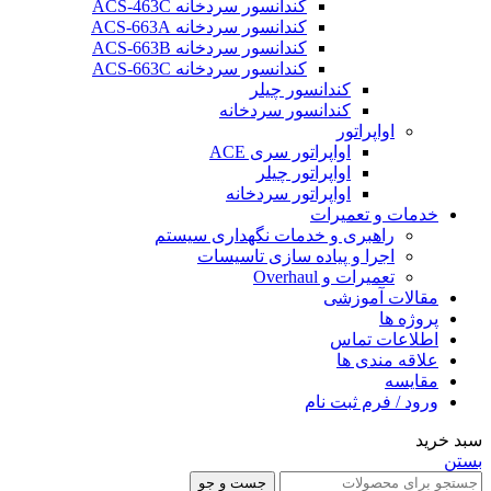
کندانسور سردخانه ACS-463C
کندانسور سردخانه ACS-663A
کندانسور سردخانه ACS-663B
کندانسور سردخانه ACS-663C
کندانسور چیلر
کندانسور سردخانه
اواپراتور
اواپراتور سری ACE
اواپراتور چیلر
اواپراتور سردخانه
خدمات و تعمیرات
راهبری و خدمات نگهداری سیستم
اجرا و پیاده سازی تاسیسات
تعمیرات و Overhaul
مقالات آموزشی
پروژه ها
اطلاعات تماس
علاقه مندی ها
مقایسه
ورود / فرم ثبت نام
سبد خرید
بستن
جست و جو