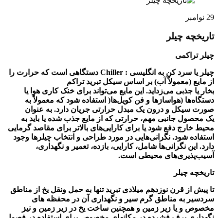
29
نوامبر
تاریخچه چیلر
چیلر تراکمی
چیلر
یا
سرد کن به انگلیسی
:
Chiller
دستگاهی است که حرارت را
از مایع (معمولاً آب) بر اساس سیکل
تبرید تراکم
بخار
یا
جذبی
می‌زداید. این مایع می‌تواند برای خنک کاری هوا یا
دستگاه‌ها
(
هواسازها
و
فن کویل‌ها
(
استفاده شود که معمولاً به
صورت سیکل و درون یک
مبدل حرارتی
جریان دارد. به عنوان
یک
محصول جانبی
مهم، حرارتی که از مایع جذب شده یا باید به
محیط خارج دفع شود یا برای کارایی‌های بالاتر برای مقاصد گرمایی
استفاده شود. نگرانی‌هایی در مورد طراحی و انتخاب چیلرها وجود
دارد. این نگرانی‌ها شامل، کارایی، بازده، تعمیر و نگهداری،
آسیب‌پذیری‌های محیطی است
.
تاریخچه چیلر
تا پیش از قرن نوزدهم میلادی تبرید تنها به حمل ونقل یخ از مناطق
سردسیر به مناطق گرم سیر و نگهداری آن در محفظه های
مخصوص و یا زیر زمین و همچنین ساخت یخ در زیر زمین و نیز
نگهداری برف فشرده در مکانهای مخصوص برای استفاده در فصول