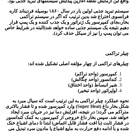
واقع این آزمایش نقطه آغازین پیدایش سیستمهای تبرید جذبی بود.
سیستم تبرید جذبی اولین بار در سال ۱۸۶۰ بوسیله فردیناند کاره
فرانسوی اختراع شد بدین ترتیب که اگر در سیستم تراکمی
بخار،بجای کمپرسور یک ژنراتور و یک جذب کننده و یک پمپ قرار
دهیم نتیجه یک سیستم جذبی ساده خواهد شد(البته در شرایط خاص
می توان پمپ را نیز از سیکل حذف کرد).
چیلر تراکمی
چیلرهای تراکمی از چهار مؤلفه اصلی تشکیل شده اند
:
کمپرسور (واحد تراکم)
کندانسور (واحد چگالش)
شیر انبساط (واحد اختناق)
اواپراتور (واحد تبخیر)
نحوه عملکرد چیلر تراکمی به این ترتیب است که سیال مبرد به
شکل بخار داغ
(Super Heat)
وارد کمپرسور شده و تا فشار بالاتری
متراکم می گردد؛ در نتیجه، افزایش دما نیز در جریان مبرد ایجاد
خواهد شد. سپس بخار داغ خروجی از کمپرسور، به کمک کندانسور
در فشار ثابت (با افت فشار قابل اغماض) ابتدا تا دمای اشباع خنک
شده و با ادامه دفع حرارت به مایع اشباع یا مادون سرد تبدیل می