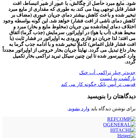
شود. مایع مبرد حاصل از چگالش، با عبور از شیر انبساط، افت
فشار قابل توجهی پیدا می کند. به طوری که مقداری از مایع مبرد
تبخیر شده و باعث کاهش بیشتر دمای جریان عبوری (مضاف بر
کاهش دمای ناشی از افت فشار) خواهد شد. این گونه بواسطه وجود
اختلاف دمای ایجادشده بین جریان (مخلوط مایع و بخار) مبرد و
محیط هدف (آب یا هوا) در اواپراتور، سرمایش (جذب گرما) اتفاق
می افتد؛ لذا جریان دو فازی ورودی به اواپراتور در فشار ثابت (با
افت فشار قابل اغماض) کاملاً تبخیر شده و با ادامه جذب گرما به
بخار داغ تبدیل می گردد. نهایتاً جریان بخار خروجی از اواپراتور مجدداً
وارد کمپرسور شده تا این چنین سیکل تبرید تراکمی بخار تکمیل
گردد
.
جدیدتر
چیلر تراکمی آب خنک
بازگشت به لیست
قدیمی تر
آیس بانک چگونه کار می کند
دیدگاهتان را بنویسید
برای نوشتن دیدگاه باید
وارد بشوید
.