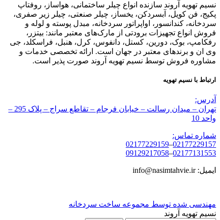
نسیم تهویه آروند سازنده انواع چیلر ساختمانی، هواساز، روفتاپ
پکیج، فن کویل، آبسردکن، یخساز، چیلر صنعتی، چیلر زیر صفری،
سردخانه، کندانسور، اواپراتور سردخانه، مبدل پوسته و لوله و
فروش انواع تجهیزات برودتی از مارک‌های معتبر مانند: بیتزر،
رفکامپ، بوک، دورین، کستل، دانفوس، کرل، هنبل، فراسکلد، جی
وی ان و برندهای معتبر در جهان است. ارائه تخصصی خدمات و
مشاوره فروش توسط نسیم تهویه آروند صورت پذیر است.
ارتباط با نسیم تهویه
آدرس:
تهران – میدان رسالت – خیابان فرجام – تقاطع سراج – پلاک 295 –
واحد 10
شماره تماس:
02177229159
–
02177229157
09129217058
–
02177131553
ایمیل: info@nasimtahvie.ir
مهندسی شده توسط مجموعه ساخت سردخانه
نسیم تهویه آروند