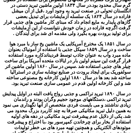
گرم سال محدود بود.در سال ۱۸۳۴ اولین ماشین تبرید دستی در
انگلستان تحولی در صنعت تبرید به وجود آورد ،قبل از آن میشل
فاراده در سال ۱۸۲۴ یک سلسله آزمایشات برای تبدیل بعضی
گازهای پایدار به مایع انجام داد که مبنای کار ماشین های جذبی قرار
گرفت اگرچه فاراده در زمان خودش نتوانست از این آزمایشات
برای تولید برودت بهره بگیرد ولی مقدمه ای شد برای آیندگان .
در سال ۱۸۵۱ یک مخترع آمریکایی یک ماشین یخ ساز با مبرد هوا
ساخت و در سال ۱۸۵۹ سیکل جذبی با استفاده از آمونیاک بعنوان
ماده مبرد وآب به عنوان جاذب توسط فردیناندکاره مورد استفاده
قرار گرفت این سیتم اولین بار در ایالات متحده آمریکا برای ساخت
چیلر های جذبی استفاده شد .سپس در سال ۱۸۶۰ اولین ماشین اتر
سولفوریک برای ایجاد برودت در صنایع نوشابه سازی در استرالیا
ساخته شد بعد ها در سال ۱۸۸۰ اولین کارخانه یخ مصنوعی ساخته
شد و این کارخانه اولین قدم در عمومی سازی صنعت تبرید بود.
در سال ۱۸۹۰ تبرید تراکمی و جذبی رواج یافت البته در اوایل پیدایش
تبرید تراکمی ،دستگاههای موجود حجیم وگران بودند و راندمان
زیادی نداشتند و می بایست فردی متخصص از آنها نگهداری می نمود
به همین دلیل تبرید مکانیکی صرفا به چند کاربرد بزرگ محدود می
شد. یکی از دلایل عدم پیشرفت تبرید مکانیکی در دهه های اولیه
استفاده از بخار برای چرخاندن کمپرسور بود ،با اختراع و پیشرفت
موتودهای الکتریکی و همچنین تهیه مبرد های بی خطر تولیدات