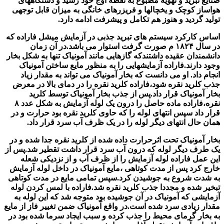
صنایع تبرید و تهویه مطبوع به نقطه اوج خود رسید و دستگاههای
هواساز کوچک و یخچالها و فریزرهای خانگی به میزان قابل توجهی
تولید گردید و هنوز هم تکامل و پیشرفت ادامه دارد.
اساس کارکرد سیستم های تبرید جذبی در آزمایش میشل فاراده که
در سال ۱۸۲۴ م صورت گرفت استوار می باشد.در آن زمان
دانشمندان عقیده داشتندکه گازهایی مانند آمونیاک تنها به شکل بخار
وجود دارند.فاراده آزمایشهایی را به منظور مایع ساختن آمونیاک
انجام داد. او می دانست که بخار آمونیاک می تواند به مقدار زیاد
جذب کلرید نقره شود،فاراده کلرید نقره را در دمای بالا در معرض
بخار آمونیاک قرار داد.پس از جذب بخار آمونیاک توسط کلرید
نقره،فاراده ماده حاصل را درون یک لوله آزمایش به شکل عدد ۸
قرار داد سپس انتهای لوله را که حاوی کلرید نقره بود حرارت و در
همان حال انتهای دیگر لوله را در یک ظرف آب سرد قرار داد.
بخار آمونیاک تحت اثرحرارت داده شده از کلرید نقره جدا شده و در
یک طرف دیگر لوله که درون آب سرد قرار داشت تقطیر شد.پس از
این عمل فاراده لوله آزمایش را از ظرف آب و از نزدیکی شعله
خارج کرد پس از مدت کوتاهی ،مایع آمونیاک در داخل لوله آزمایش
به شدت شروع به جوشیدن کرد.سپس تمامی مایع در مدت کوتاهی
تبخیر شده و مجددا جذب کلرید نقره شد.فاراده با لمس کردن لوله
آزمایشی که آمونیاک در آن جوشیده بود متوجه شد که این لوله به
مقدار زیادی سرد شده است.در واقع آمونیاک ضمن تغییر فاز از مایع
به بخار گرمای محیط را جذب کرده و سبب ایجاد سرما شده بود در