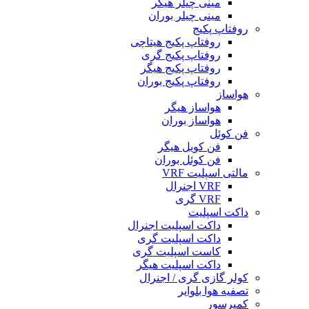
مینی چیلر هیگر
مینی چیلر بوران
روفتاپ پکیج
روفتاپ پکیج هیتاچی
روفتاپ پکیج گری
روفتاپ پکیج هیگر
روفتاپ پکیج بوران
هواساز
هواساز هیگر
هواساز بوران
فن کوئل
فن کویل هیگر
فن کوئل بوران
مالتی اسپلیت VRF
VRF اجنرال
VRF گری
داکت اسپلیت
داکت اسپلیت اجنرال
داکت اسپلیت گری
کاست اسپلیت گری
داکت اسپلیت هیگر
کولر گازی گری / اجنرال
تصفیه هوا بلوایر
کمپرسور