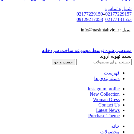
شماره تماس:
02177229159
–
02177229157
09129217058
–
02177131553
ایمیل: info@nasimtahvie.ir
مهندسی شده توسط مجموعه ساخت سردخانه
نسیم تهویه آروند
جست و جو
فهرست
دسته بندی ها
Instagram profile
New Collection
Woman Dress
Contact Us
Latest News
Purchase Theme
خانه
محصولات