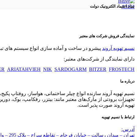
ASEH
نماد اعتماد الکترونیک دولت
نمایندگی فروش شرکت های معتبر
نسیم تهویه آروند
پیشرو در ساخت و آماده سازی انواع سیستم های تبری
دارای نمایندگی از شرکت‌های معتبر:
ER
ARIATAHVIEH
NIK
SARDOGARM
BITZER
FROSTECH
درباره ما
نسیم تهویه آروند سازنده انواع چیلر ساختمانی، هواساز، روفتاپ پکیج
تجهیزات برودتی از مارک‌های معتبر مانند: بیتزر، رفکامپ، بوک، 
تهویه آروند صورت پذیر است.
ارتباط با نسیم تهویه
آدرس:
تهران – میدان رسالت – خیابان فرجام – تقاطع سراج – پلاک 295 – واحد 10