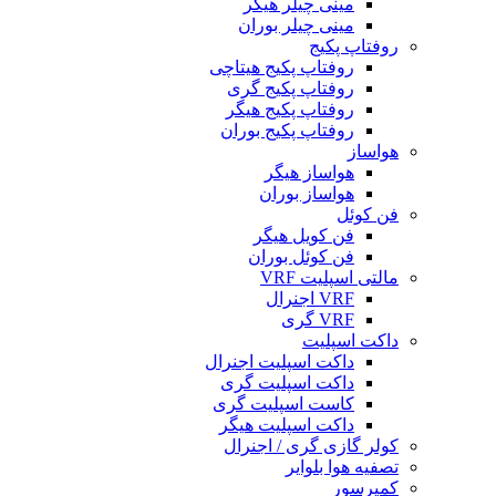
مینی چیلر هیگر
مینی چیلر بوران
روفتاپ پکیج
روفتاپ پکیج هیتاچی
روفتاپ پکیج گری
روفتاپ پکیج هیگر
روفتاپ پکیج بوران
هواساز
هواساز هیگر
هواساز بوران
فن کوئل
فن کویل هیگر
فن کوئل بوران
مالتی اسپلیت VRF
VRF اجنرال
VRF گری
داکت اسپلیت
داکت اسپلیت اجنرال
داکت اسپلیت گری
کاست اسپلیت گری
داکت اسپلیت هیگر
کولر گازی گری / اجنرال
تصفیه هوا بلوایر
کمپرسور