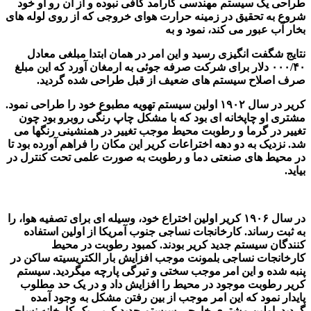
طراحی یک سیستم مهندسی کارآمد کافی نبوده و از آن رو او خود
شروع به تحقیق در زمینه حرارت هوای خروجی که از روی لوله های
بخار آب عبور می کند، نمود و به
نتایج شگفت انگیزی رسید و این امر در همان ابتدا مبلغی معادل
۰۰۰/۴۰ دلار برای شرکت صرفه جوئی به ارمغان آورد که این مبلغ
صرف اصلاح سیستم های ضعیف از قبل طراحی شده گردید.
کریر در سال ۱۹۰۲ اولین سیستم تهویه مطبوع خود را طراحی نمود.
مشتری او چاپخانه ای بود که با مشکل چاپ رنگی روبرو بود چون
تغییر در گرما و رطوبت محیط موجب تغییر در همنشینی رنگها می
شد. نزدیک به دو دهه اختراعات کریر این مکان را فراهم آورده بود تا
در محیط های صنعتی دما و رطوبت به صورت علمی تحت کنترل در
بیاید.
در سال ۱۹۰۶ کریر اولین اختراع خود، وسیله ای برای تصفیه هوا، را
به ثبت رساند. کارخانجات نساجی جنوب آمریکا از اولین استفاده
کنندگان سیستم جدید کریر بودند. کمبود رطوبت در محیط
کارخانجات نساجی بلمونت موجب افزایش بار الکتریسیته ساکن در
پنبه شده و این امر موجب سختی و تیرگی پارچه میگردید. سیستم
کریر رطوبت موجود در محیط را افزایش داد و در یک حد مطلوب
پایدار نمود که این امر موجب از بین رفتن مشکل به وجود آمده
گردید. اولین مشتری خارجی سیستم جدید کریر، یک کارخانه نساجی