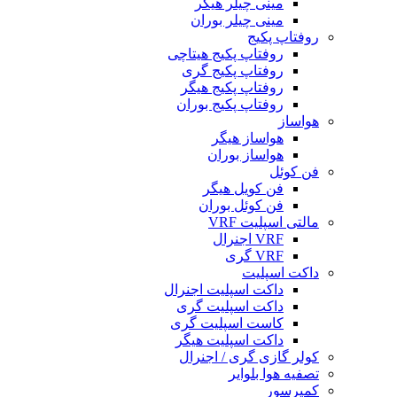
مینی چیلر هیگر
مینی چیلر بوران
روفتاپ پکیج
روفتاپ پکیج هیتاچی
روفتاپ پکیج گری
روفتاپ پکیج هیگر
روفتاپ پکیج بوران
هواساز
هواساز هیگر
هواساز بوران
فن کوئل
فن کویل هیگر
فن کوئل بوران
مالتی اسپلیت VRF
VRF اجنرال
VRF گری
داکت اسپلیت
داکت اسپلیت اجنرال
داکت اسپلیت گری
کاست اسپلیت گری
داکت اسپلیت هیگر
کولر گازی گری / اجنرال
تصفیه هوا بلوایر
کمپرسور