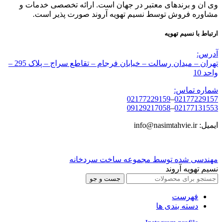
وی ان و برندهای معتبر در جهان است. ارائه تخصصی خدمات و
مشاوره فروش توسط نسیم تهویه آروند صورت پذیر است.
ارتباط با نسیم تهویه
آدرس:
تهران – میدان رسالت – خیابان فرجام – تقاطع سراج – پلاک 295 –
واحد 10
شماره تماس:
02177229159
–
02177229157
09129217058
–
02177131553
ایمیل: info@nasimtahvie.ir
مهندسی شده توسط مجموعه ساخت سردخانه
نسیم تهویه آروند
جست و جو
فهرست
دسته بندی ها