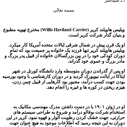
25
سپتامبر
بسمه تعالی
ویلیس هاویلند کریر (
Willis Haviland Carrier
) مخترع تهویه مطبوع
و بنیان گذار شرکت کریر است.
او یک قرن پیش در شمال شرقی ایالات متحده آمریکا کار میکرد.
ویلیس هاویلند کریر تنها فرزند یک خانواده پر جمیعت بود که تمام
دوران کودکی خود را در بین بزرگسالان خانواده از قبیل پدر بزرگ و
مادر بزرگ و عموی خود گذراند.
او پس از گذراندن دوران متوسطه وارد دانشگاه کورنل در شهر
ایتاکا در ایالت نیویورک گردید و در دوران کارشناسی با وجود بورسیه
بودن جهت کسب درآمد، مجبور بود کارهایی از قبیل چمن زدن،
هیزم ریختن در کوره ها و غیره را انجام دهد.
او در ژوئن ۱۹۰۱ با در دست داشتن مدرک مهندسی مکانیک به
استخدام شرکت بوفالو درآمد و شروع به طراحی سیستم های
حرارتی، جهت خشک کردن رطوبت الوار و قهوه نمود. کریر در این
دوران به این نتیجه رسید که اطلاعات موجود به هیچ عنوان جهت