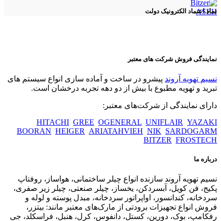
ASEH
نماد اعتماد الکترونیک دولت
نمایندگی فروش شرکت های معتبر
نسیم تهویه آروند
پیشرو در ساخت و آماده سازی انواع سیستم های
تبرید و تهویه مطبوع با بیش از دو دهه تجربه درخشان است.
دارای نمایندگی از شرکت‌های معتبر:
HITACHI
GREE
OGENERAL
UNIFLAIR
YAZAKI
BOORAN
HEIGER
ARIATAHVIEH
NIK
SARDOGARM
BITZER
FROSTECH
درباره ما
نسیم تهویه آروند سازنده انواع چیلر ساختمانی، هواساز، روفتاپ
پکیج، فن کویل، آبسردکن، یخساز، چیلر صنعتی، چیلر زیر صفری،
سردخانه، کندانسور، اواپراتور سردخانه، مبدل پوسته و لوله و
فروش انواع تجهیزات برودتی از مارک‌های معتبر مانند: بیتزر،
رفکامپ، بوک، دورین، کستل، دانفوس، کرل، هنبل، فراسکلد، جی