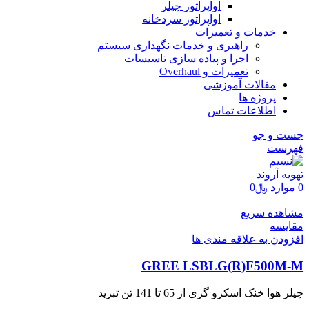
اواپراتور چیلر
اواپراتور سردخانه
خدمات و تعمیرات
راهبری و خدمات نگهداری سیستم
اجرا و پیاده سازی تاسیسات
تعمیرات و Overhaul
مقالات آموزشی
پروژه ها
اطلاعات تماس
جست و جو
فهرست
0
موارد
﷼
0
مشاهده سریع
مقایسه
افزودن به علاقه مندی ها
GREE LSBLG(R)F500M-M
چیلر هوا خنک اسکرو گری از 65 تا 141 تن تبرید