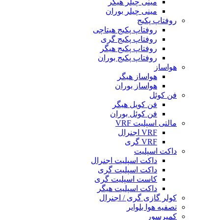
مینی چیلر هیگر
مینی چیلر بوران
روفتاپ پکیج
روفتاپ پکیج هیتاچی
روفتاپ پکیج گری
روفتاپ پکیج هیگر
روفتاپ پکیج بوران
هواساز
هواساز هیگر
هواساز بوران
فن کوئل
فن کویل هیگر
فن کوئل بوران
مالتی اسپلیت VRF
VRF اجنرال
VRF گری
داکت اسپلیت
داکت اسپلیت اجنرال
داکت اسپلیت گری
کاست اسپلیت گری
داکت اسپلیت هیگر
کولر گازی گری / اجنرال
تصفیه هوا بلوایر
کمپرسور