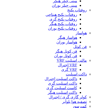
مینی چیلر هیگر
مینی چیلر بوران
روفتاپ پکیج
روفتاپ پکیج هیتاچی
روفتاپ پکیج گری
روفتاپ پکیج هیگر
روفتاپ پکیج بوران
هواساز
هواساز هیگر
هواساز بوران
فن کوئل
فن کویل هیگر
فن کوئل بوران
مالتی اسپلیت VRF
VRF اجنرال
VRF گری
داکت اسپلیت
داکت اسپلیت اجنرال
داکت اسپلیت گری
کاست اسپلیت گری
داکت اسپلیت هیگر
کولر گازی گری / اجنرال
تصفیه هوا بلوایر
کمپرسور