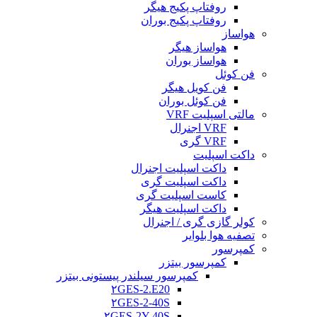
روفتاپ پکیج هیگر
روفتاپ پکیج بوران
هواساز
هواساز هیگر
هواساز بوران
فن کوئل
فن کویل هیگر
فن کوئل بوران
مالتی اسپلیت VRF
VRF اجنرال
VRF گری
داکت اسپلیت
داکت اسپلیت اجنرال
داکت اسپلیت گری
کاست اسپلیت گری
داکت اسپلیت هیگر
کولر گازی گری / اجنرال
تصفیه هوا بلوایر
کمپرسور
کمپرسور بیتزر
کمپرسور سیلندر پیستونی بیتزر
۲GES-2.E20
۲GES-2-40S
۲GES-2Y-40S