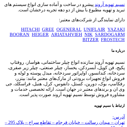
نسیم تهویه آروند
پیشرو در ساخت و آماده سازی انواع سیستم های
تبرید و تهویه مطبوع با بیش از دو دهه تجربه درخشان است.
دارای نمایندگی از شرکت‌های معتبر:
HITACHI
GREE
OGENERAL
UNIFLAIR
YAZAKI
BOORAN
HEIGER
ARIATAHVIEH
NIK
SARDOGARM
BITZER
FROSTECH
درباره ما
نسیم تهویه آروند سازنده انواع چیلر ساختمانی، هواساز، روفتاپ
پکیج، فن کویل، آبسردکن، یخساز، چیلر صنعتی، چیلر زیر صفری،
سردخانه، کندانسور، اواپراتور سردخانه، مبدل پوسته و لوله و
فروش انواع تجهیزات برودتی از مارک‌های معتبر مانند: بیتزر،
رفکامپ، بوک، دورین، کستل، دانفوس، کرل، هنبل، فراسکلد، جی
وی ان و برندهای معتبر در جهان است. ارائه تخصصی خدمات و
مشاوره فروش توسط نسیم تهویه آروند صورت پذیر است.
ارتباط با نسیم تهویه
آدرس:
تهران – میدان رسالت – خیابان فرجام – تقاطع سراج – پلاک 295 –