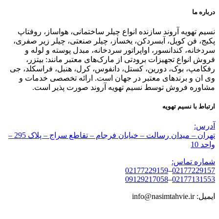
درباره ما
نسیم تهویه آروند سازنده انواع چیلر ساختمانی، هواساز، روفتاپ
پکیج، فن کویل، آبسردکن، یخساز، چیلر صنعتی، چیلر زیر صفری،
سردخانه، کندانسور، اواپراتور سردخانه، مبدل پوسته و لوله و
فروش انواع تجهیزات برودتی از مارک‌های معتبر مانند: بیتزر،
رفکامپ، بوک، دورین، کستل، دانفوس، کرل، هنبل، فراسکلد، جی
وی ان و برندهای معتبر در جهان است. ارائه تخصصی خدمات و
مشاوره فروش توسط نسیم تهویه آروند صورت پذیر است.
ارتباط با نسیم تهویه
آدرس:
تهران – میدان رسالت – خیابان فرجام – تقاطع سراج – پلاک 295 –
واحد 10
شماره تماس:
02177229159
–
02177229157
09129217058
–
02177131553
ایمیل: info@nasimtahvie.ir