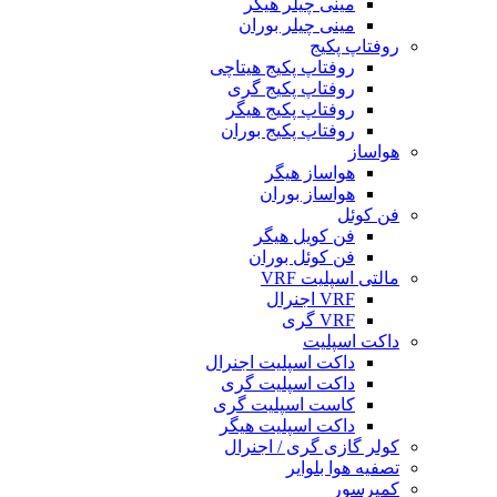
مینی چیلر هیگر
مینی چیلر بوران
روفتاپ پکیج
روفتاپ پکیج هیتاچی
روفتاپ پکیج گری
روفتاپ پکیج هیگر
روفتاپ پکیج بوران
هواساز
هواساز هیگر
هواساز بوران
فن کوئل
فن کویل هیگر
فن کوئل بوران
مالتی اسپلیت VRF
VRF اجنرال
VRF گری
داکت اسپلیت
داکت اسپلیت اجنرال
داکت اسپلیت گری
کاست اسپلیت گری
داکت اسپلیت هیگر
کولر گازی گری / اجنرال
تصفیه هوا بلوایر
کمپرسور