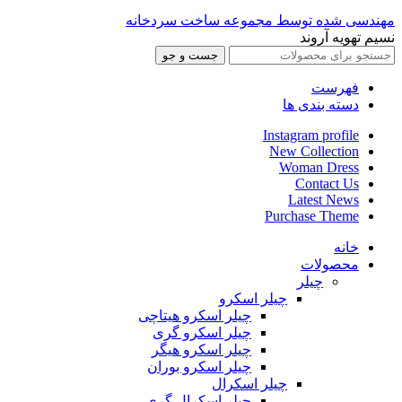
مهندسی شده توسط مجموعه ساخت سردخانه
نسیم تهویه آروند
جست و جو
فهرست
دسته بندی ها
Instagram profile
New Collection
Woman Dress
Contact Us
Latest News
Purchase Theme
خانه
محصولات
چیلر
چیلر اسکرو
چیلر اسکرو هیتاچی
چیلر اسکرو گری
چیلر اسکرو هیگر
چیلر اسکرو بوران
چیلر اسکرال
چیلر اسکرال گری