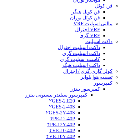
فن کوئل
فن کویل هیگر
فن کوئل بوران
مالتی اسپلیت VRF
VRF اجنرال
VRF گری
داکت اسپلیت
داکت اسپلیت اجنرال
داکت اسپلیت گری
کاست اسپلیت گری
داکت اسپلیت هیگر
کولر گازی گری / اجنرال
تصفیه هوا بلوایر
کمپرسور
کمپرسور بیتزر
کمپرسور سیلندر پیستونی بیتزر
۲GES-2.E20
۲GES-2-40S
۲GES-2Y-40S
۴PE-12-40P
۴PE-12Y-40P
۴VE-10-40P
۴VE-10Y-40P