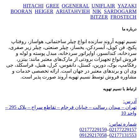
HITACHI
GREE
OGENERAL
UNIFLAIR
YAZAKI
BOORAN
HEIGER
ARIATAHVIEH
NIK
SARDOGARM
BITZER
FROSTECH
درباره ما
نسیم تهویه آروند سازنده انواع چیلر ساختمانی، هواساز، روفتاپ
پکیج، فن کویل، آبسردکن، یخساز، چیلر صنعتی، چیلر زیر صفری،
سردخانه، کندانسور، اواپراتور سردخانه، مبدل پوسته و لوله و
فروش انواع تجهیزات برودتی از مارک‌های معتبر مانند: بیتزر،
رفکامپ، بوک، دورین، کستل، دانفوس، کرل، هنبل، فراسکلد، جی
وی ان و برندهای معتبر در جهان است. ارائه تخصصی خدمات و
مشاوره فروش توسط نسیم تهویه آروند صورت پذیر است.
ارتباط با نسیم تهویه
آدرس:
تهران – میدان رسالت – خیابان فرجام – تقاطع سراج – پلاک 295 –
واحد 10
شماره تماس:
02177229159
–
02177229157
09129217058
–
02177131553