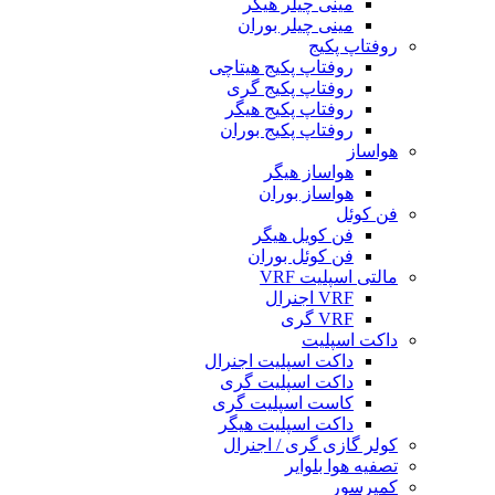
مینی چیلر هیگر
مینی چیلر بوران
روفتاپ پکیج
روفتاپ پکیج هیتاچی
روفتاپ پکیج گری
روفتاپ پکیج هیگر
روفتاپ پکیج بوران
هواساز
هواساز هیگر
هواساز بوران
فن کوئل
فن کویل هیگر
فن کوئل بوران
مالتی اسپلیت VRF
VRF اجنرال
VRF گری
داکت اسپلیت
داکت اسپلیت اجنرال
داکت اسپلیت گری
کاست اسپلیت گری
داکت اسپلیت هیگر
کولر گازی گری / اجنرال
تصفیه هوا بلوایر
کمپرسور