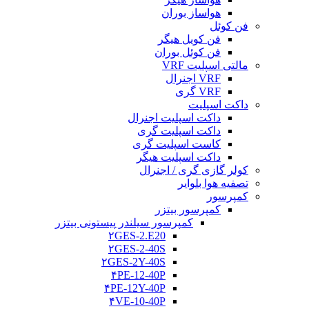
هواساز بوران
فن کوئل
فن کویل هیگر
فن کوئل بوران
مالتی اسپلیت VRF
VRF اجنرال
VRF گری
داکت اسپلیت
داکت اسپلیت اجنرال
داکت اسپلیت گری
کاست اسپلیت گری
داکت اسپلیت هیگر
کولر گازی گری / اجنرال
تصفیه هوا بلوایر
کمپرسور
کمپرسور بیتزر
کمپرسور سیلندر پیستونی بیتزر
۲GES-2.E20
۲GES-2-40S
۲GES-2Y-40S
۴PE-12-40P
۴PE-12Y-40P
۴VE-10-40P