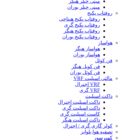
مینی چیلر هیگر
مینی چیلر بوران
روفتاپ پکیج
روفتاپ پکیج هیتاچی
روفتاپ پکیج گری
روفتاپ پکیج هیگر
روفتاپ پکیج بوران
هواساز
هواساز هیگر
هواساز بوران
فن کوئل
فن کویل هیگر
فن کوئل بوران
مالتی اسپلیت VRF
VRF اجنرال
VRF گری
داکت اسپلیت
داکت اسپلیت اجنرال
داکت اسپلیت گری
کاست اسپلیت گری
داکت اسپلیت هیگر
کولر گازی گری / اجنرال
تصفیه هوا بلوایر
کمپرسور