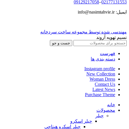
09129217058
–
02177131553
ایمیل: info@nasimtahvie.ir
مهندسی شده توسط مجموعه ساخت سردخانه
نسیم تهویه آروند
جست و جو
فهرست
دسته بندی ها
Instagram profile
New Collection
Woman Dress
Contact Us
Latest News
Purchase Theme
خانه
محصولات
چیلر
چیلر اسکرو
چیلر اسکرو هیتاچی