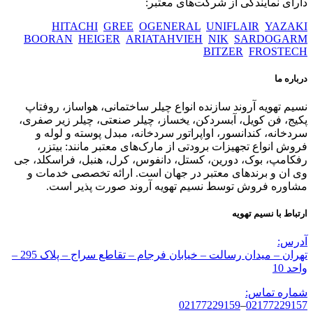
دارای نمایندگی از شرکت‌های معتبر:
HITACHI
GREE
OGENERAL
UNIFLAIR
YAZAKI
BOORAN
HEIGER
ARIATAHVIEH
NIK
SARDOGARM
BITZER
FROSTECH
درباره ما
نسیم تهویه آروند سازنده انواع چیلر ساختمانی، هواساز، روفتاپ
پکیج، فن کویل، آبسردکن، یخساز، چیلر صنعتی، چیلر زیر صفری،
سردخانه، کندانسور، اواپراتور سردخانه، مبدل پوسته و لوله و
فروش انواع تجهیزات برودتی از مارک‌های معتبر مانند: بیتزر،
رفکامپ، بوک، دورین، کستل، دانفوس، کرل، هنبل، فراسکلد، جی
وی ان و برندهای معتبر در جهان است. ارائه تخصصی خدمات و
مشاوره فروش توسط نسیم تهویه آروند صورت پذیر است.
ارتباط با نسیم تهویه
آدرس:
تهران – میدان رسالت – خیابان فرجام – تقاطع سراج – پلاک 295 –
واحد 10
شماره تماس:
02177229159
–
02177229157