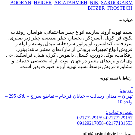
BOORAN
HEIGER
ARIATAHVIEH
NIK
SARDOGARM
BITZER
FROSTECH
درباره ما
نسیم تهویه آروند سازنده انواع چیلر ساختمانی، هواساز، روفتاپ
پکیج، فن کویل، آبسردکن، یخساز، چیلر صنعتی، چیلر زیر صفری،
سردخانه، کندانسور، اواپراتور سردخانه، مبدل پوسته و لوله و
فروش انواع تجهیزات برودتی از مارک‌های معتبر مانند: بیتزر،
رفکامپ، بوک، دورین، کستل، دانفوس، کرل، هنبل، فراسکلد، جی
وی ان و برندهای معتبر در جهان است. ارائه تخصصی خدمات و
مشاوره فروش توسط نسیم تهویه آروند صورت پذیر است.
ارتباط با نسیم تهویه
آدرس:
تهران – میدان رسالت – خیابان فرجام – تقاطع سراج – پلاک 295 –
واحد 10
شماره تماس:
02177229159
–
02177229157
09129217058
–
02177131553
ایمیل: info@nasimtahvie.ir