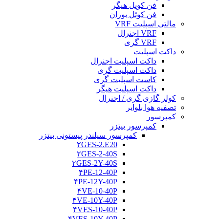
فن کویل هیگر
فن کوئل بوران
مالتی اسپلیت VRF
VRF اجنرال
VRF گری
داکت اسپلیت
داکت اسپلیت اجنرال
داکت اسپلیت گری
کاست اسپلیت گری
داکت اسپلیت هیگر
کولر گازی گری / اجنرال
تصفیه هوا بلوایر
کمپرسور
کمپرسور بیتزر
کمپرسور سیلندر پیستونی بیتزر
۲GES-2.E20
۲GES-2-40S
۲GES-2Y-40S
۴PE-12-40P
۴PE-12Y-40P
۴VE-10-40P
۴VE-10Y-40P
۴VES-10-40P
۴VES-10Y-40P