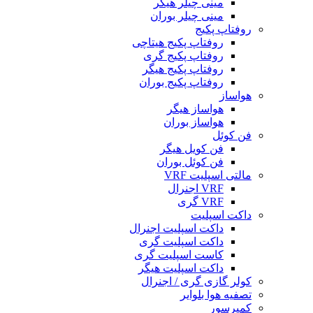
مینی چیلر هیگر
مینی چیلر بوران
روفتاپ پکیج
روفتاپ پکیج هیتاچی
روفتاپ پکیج گری
روفتاپ پکیج هیگر
روفتاپ پکیج بوران
هواساز
هواساز هیگر
هواساز بوران
فن کوئل
فن کویل هیگر
فن کوئل بوران
مالتی اسپلیت VRF
VRF اجنرال
VRF گری
داکت اسپلیت
داکت اسپلیت اجنرال
داکت اسپلیت گری
کاست اسپلیت گری
داکت اسپلیت هیگر
کولر گازی گری / اجنرال
تصفیه هوا بلوایر
کمپرسور