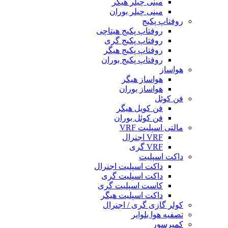
مینی چیلر هیگر
مینی چیلر بوران
روفتاپ پکیج
روفتاپ پکیج هیتاچی
روفتاپ پکیج گری
روفتاپ پکیج هیگر
روفتاپ پکیج بوران
هواساز
هواساز هیگر
هواساز بوران
فن کوئل
فن کویل هیگر
فن کوئل بوران
مالتی اسپلیت VRF
VRF اجنرال
VRF گری
داکت اسپلیت
داکت اسپلیت اجنرال
داکت اسپلیت گری
کاست اسپلیت گری
داکت اسپلیت هیگر
کولر گازی گری / اجنرال
تصفیه هوا بلوایر
کمپرسور