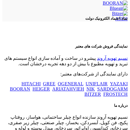
ASEH
نماد اعتماد الکترونیک دولت
نمایندگی فروش شرکت های معتبر
نسیم تهویه آروند
پیشرو در ساخت و آماده سازی انواع سیستم های
تبرید و تهویه مطبوع با بیش از دو دهه تجربه درخشان است.
دارای نمایندگی از شرکت‌های معتبر:
HITACHI
GREE
OGENERAL
UNIFLAIR
YAZAKI
BOORAN
HEIGER
ARIATAHVIEH
NIK
SARDOGARM
BITZER
FROSTECH
درباره ما
نسیم تهویه آروند سازنده انواع چیلر ساختمانی، هواساز، روفتاپ
پکیج، فن کویل، آبسردکن، یخساز، چیلر صنعتی، چیلر زیر صفری،
سردخانه، کندانسور، اواپراتور سردخانه، مبدل پوسته و لوله و