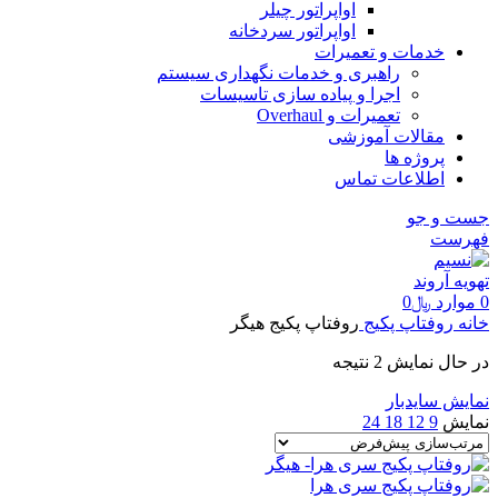
اواپراتور چیلر
اواپراتور سردخانه
خدمات و تعمیرات
راهبری و خدمات نگهداری سیستم
اجرا و پیاده سازی تاسیسات
تعمیرات و Overhaul
مقالات آموزشی
پروژه ها
اطلاعات تماس
جست و جو
فهرست
0
موارد
﷼
0
خانه
روفتاپ پکیج
روفتاپ پکیج هیگر
در حال نمایش 2 نتیجه
نمایش سایدبار
نمایش
9
12
18
24