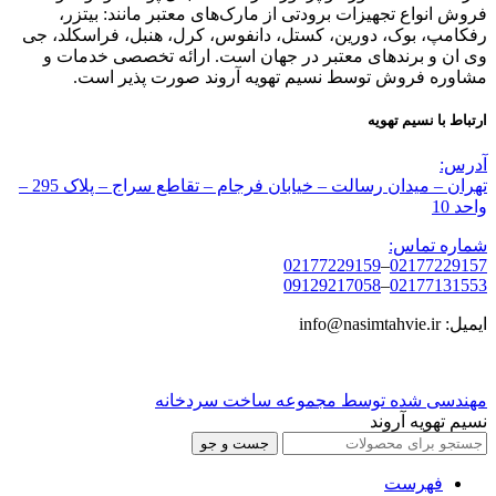
فروش انواع تجهیزات برودتی از مارک‌های معتبر مانند: بیتزر،
رفکامپ، بوک، دورین، کستل، دانفوس، کرل، هنبل، فراسکلد، جی
وی ان و برندهای معتبر در جهان است. ارائه تخصصی خدمات و
مشاوره فروش توسط نسیم تهویه آروند صورت پذیر است.
ارتباط با نسیم تهویه
آدرس:
تهران – میدان رسالت – خیابان فرجام – تقاطع سراج – پلاک 295 –
واحد 10
شماره تماس:
02177229159
–
02177229157
09129217058
–
02177131553
ایمیل: info@nasimtahvie.ir
مهندسی شده توسط مجموعه ساخت سردخانه
نسیم تهویه آروند
جست و جو
فهرست