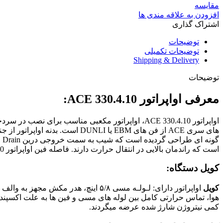
مقایسه
افزودن به علاقه مندی ها
اشتراک گذاری
توضیحات
توضیحات تکمیلی
Shipping & Delivery
توضیحات
معرفی اواپراتور ACE 330.4.10:
اواپراتور ACE 330.4.10، اواپراتور مکعبی مناسب ب
است که راندمان بالایی در انتقال حرارت دارند. فاصله فین اواپراتور ACE 330.4.10 با فاصله ۱۰ میلیمتر است و برای دمای اواپراتور ۷- درجه سانتی گراد به بالا مناسب است.
کویل دستگاه:
کویل
هوا، تماس حرارتی کامل بین لوله های مسی و فین ها به علت اکسپند کر
کمی نیتروژن شارژ شده عرضه میگردند.