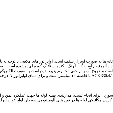
رای نصب در سردخانه ها به صورت آویز از سقف است. اواپراتور های مکعبی با تو
دن مکانیکی لوله ها در فین های آلومینیومی یقه دار، اواپراتورها بر