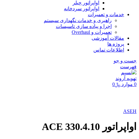
اواپراتور چیلر
اواپراتور سردخانه
خدمات و تعمیرات
راهبری و خدمات نگهداری سیستم
اجرا و پیاده سازی تاسیسات
تعمیرات و Overhaul
مقالات آموزشی
پروژه ها
اطلاعات تماس
جست و جو
فهرست
0
موارد
﷼
0
برای بزرگنمایی کلیک کنید
ASEH
اواپراتور ACE 330.4.10