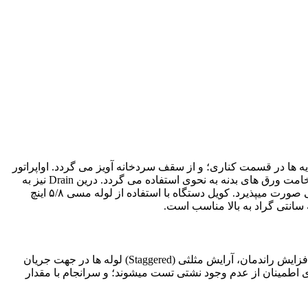
جه به پایه ها در قسمت کناری؛ و از سقف سردخانه آویز می گردد. اواپراتور
های سری ACE از فن های EBM یا DUNLI است. بدنه اواپراتور از جنس آلومنیوم است که با رنگ الکترو استاتیک کوره ای پوشیده است. ضخامت ورق های بدنه به نحوی استفاده می گردد. درین Drain نیز به
گونه ای طراحی گردیده است که شیب به سمت خروجی درین Drain است و خروج آب به راحتی انجام میپذیرد. دیفراست به صورت الکتریکی صورت میپذیرد. کویل دستگاه با استفاده از لوله مسی ۵/۸ اینچ
اواپراتور دارای: لـولـه مسی ۵/٨ اینچ، هدر مکش مجهز به والف سوزنی برای انجام تست، مداربندی بهینه لوله ها جهت عملکرد ایمن و افزایش راندمان، آرایش مثلثی (Staggered) لوله ها در جهت جریان
ای اطمینان از عدم وجود نشتی تست میشوند؛ و سرانجام با مقدار