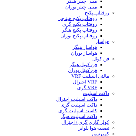
مینی چیلر هیگر
مینی چیلر بوران
روفتاپ پکیج
روفتاپ پکیج هیتاچی
روفتاپ پکیج گری
روفتاپ پکیج هیگر
روفتاپ پکیج بوران
هواساز
هواساز هیگر
هواساز بوران
فن کوئل
فن کویل هیگر
فن کوئل بوران
مالتی اسپلیت VRF
VRF اجنرال
VRF گری
داکت اسپلیت
داکت اسپلیت اجنرال
داکت اسپلیت گری
کاست اسپلیت گری
داکت اسپلیت هیگر
کولر گازی گری / اجنرال
تصفیه هوا بلوایر
کمپرسور