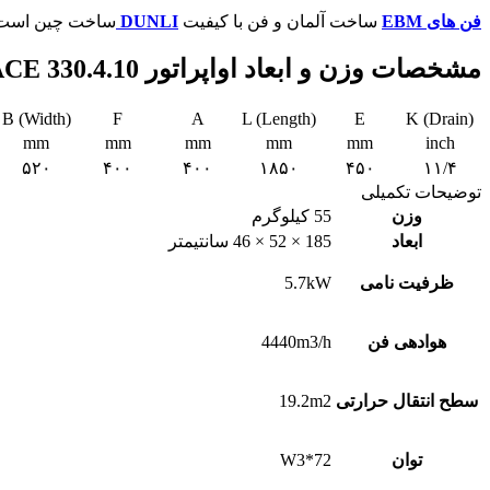
فن های EBM
ساخت آلمان و فن با کیفیت
DUNLI
ساخت چین است، ل
مشخصات وزن و ابعاد اواپراتور ACE
330.4.10
B (Width)
F
A
L (Length)
E
K (Drain)
mm
mm
mm
mm
mm
inch
۵۲۰
۴۰۰
۴۰۰
۱۸۵۰
۴۵۰
۱۱/۴
توضیحات تکمیلی
وزن
55 کیلوگرم
ابعاد
185 × 52 × 46 سانتیمتر
ظرفیت نامی
5.7kW
هوادهی فن
4440m3/h
سطح انتقال حرارتی
19.2m2
توان
W3*72