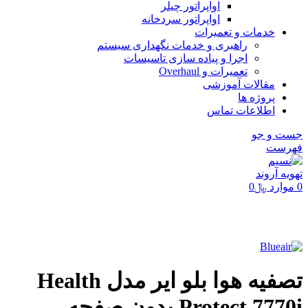
اواپراتور چیلر
اواپراتور سردخانه
خدمات و تعمیرات
راهبری و خدمات نگهداری سیستم
اجرا و پیاده سازی تاسیسات
تعمیرات و Overhaul
مقالات آموزشی
پروژه ها
اطلاعات تماس
جست و جو
فهرست
0
موارد
﷼
0
برای بزرگنمایی کلیک کنید
تصفیه هوا بلو ایر مدل Health
Protect 7770i بدون صفحه