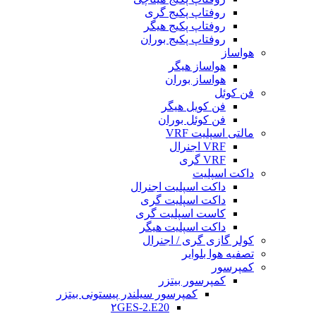
روفتاپ پکیج گری
روفتاپ پکیج هیگر
روفتاپ پکیج بوران
هواساز
هواساز هیگر
هواساز بوران
فن کوئل
فن کویل هیگر
فن کوئل بوران
مالتی اسپلیت VRF
VRF اجنرال
VRF گری
داکت اسپلیت
داکت اسپلیت اجنرال
داکت اسپلیت گری
کاست اسپلیت گری
داکت اسپلیت هیگر
کولر گازی گری / اجنرال
تصفیه هوا بلوایر
کمپرسور
کمپرسور بیتزر
کمپرسور سیلندر پیستونی بیتزر
۲GES-2.E20