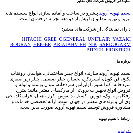
نمایندگی فروش شرکت های معتبر
نسیم تهویه آروند
پیشرو در ساخت و آماده سازی انواع سیستم های
تبرید و تهویه مطبوع با بیش از دو دهه تجربه درخشان است.
دارای نمایندگی از شرکت‌های معتبر:
HITACHI
GREE
OGENERAL
UNIFLAIR
YAZAKI
BOORAN
HEIGER
ARIATAHVIEH
NIK
SARDOGARM
BITZER
FROSTECH
درباره ما
نسیم تهویه آروند سازنده انواع چیلر ساختمانی، هواساز، روفتاپ
پکیج، فن کویل، آبسردکن، یخساز، چیلر صنعتی، چیلر زیر صفری،
سردخانه، کندانسور، اواپراتور سردخانه، مبدل پوسته و لوله و
فروش انواع تجهیزات برودتی از مارک‌های معتبر مانند: بیتزر،
رفکامپ، بوک، دورین، کستل، دانفوس، کرل، هنبل، فراسکلد، جی
وی ان و برندهای معتبر در جهان است. ارائه تخصصی خدمات و
مشاوره فروش توسط نسیم تهویه آروند صورت پذیر است.
ارتباط با نسیم تهویه
آدرس: