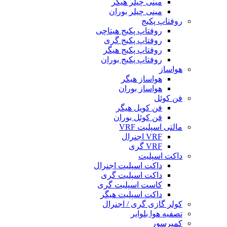
مینی چیلر هیگر
مینی چیلر بوران
روفتاپ پکیج
روفتاپ پکیج هیتاچی
روفتاپ پکیج گری
روفتاپ پکیج هیگر
روفتاپ پکیج بوران
هواساز
هواساز هیگر
هواساز بوران
فن کوئل
فن کویل هیگر
فن کوئل بوران
مالتی اسپلیت VRF
VRF اجنرال
VRF گری
داکت اسپلیت
داکت اسپلیت اجنرال
داکت اسپلیت گری
کاست اسپلیت گری
داکت اسپلیت هیگر
کولر گازی گری / اجنرال
تصفیه هوا بلوایر
کمپرسور