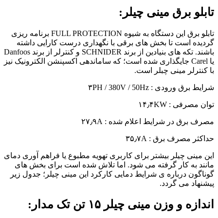
تابلو برق مینی چیلر:
تابلو برق این دستگاه به شیوه FULL PROTECTION برنامه ریزی
گردیده است تا بخش های برقی با نگهداری درست کارایی داشته
باشند. تکه های بنیادین از برند SCHNIDER و کنترلر از برند Danfoos
یا Carel جایگذاری شده است؛ که ساماندهی اکسپنشن الکترونیک نیز
با کنترلر مینی چبلر است.
شرایط برق ورودی : ۳PH / 380V / 50Hz
توان مصرفی : ۱۴٫۴KW
مصرف برق در شرایط اعلام شده : ۲۷٫۹A
حداکثر مصرف برق : ۳۵٫۷A
این مینی چیلر بیشتر برای کاربری تهویه مطبوع یا فراهم آوری دمای
مانند به کار گرفته می شود. اما تلاش شده است برای بخش های
گوناگون درباره ی شرایط دمایی کارکرد این مینی چیلر؛ جدول زیر
پیشنهاد می گردد.
اندازه و وزن مینی چیلر ۱۵ تن تک مدار: