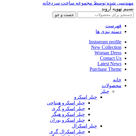
مهندسی شده توسط مجموعه ساخت سردخانه
نسیم تهویه آروند
جست و جو
فهرست
دسته بندی ها
Instagram profile
New Collection
Woman Dress
Contact Us
Latest News
Purchase Theme
خانه
محصولات
چیلر
چیلر اسکرو
چیلر اسکرو هیتاچی
چیلر اسکرو گری
چیلر اسکرو هیگر
چیلر اسکرو بوران
چیلر اسکرال
چیلر اسکرال گری