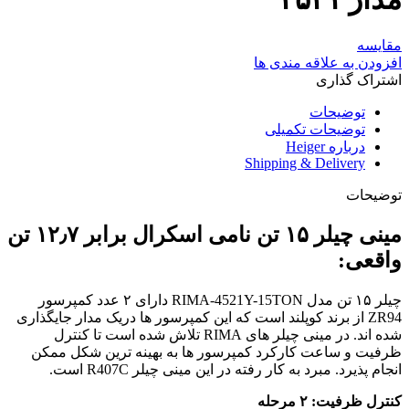
مقایسه
افزودن به علاقه مندی ها
اشتراک گذاری
توضیحات
توضیحات تکمیلی
درباره Heiger
Shipping & Delivery
توضیحات
مینی چیلر ۱۵ تن نامی اسکرال برابر ۱۲٫۷ تن
واقعی:
چیلر ۱۵ تن مدل RIMA-4521Y-15TON دارای ۲ عدد کمپرسور
ZR94 از برند کوپلند است که این کمپرسور ها دریک مدار جایگذاری
شده اند. در مینی چیلر های RIMA تلاش شده است تا کنترل
ظرفیت و ساعت کارکرد کمپرسور ها به بهینه ترین شکل ممکن
انجام پذیرد. مبرد به کار رفته در این مینی چیلر R407C است.
کنترل ظرفیت: ۲ مرحله