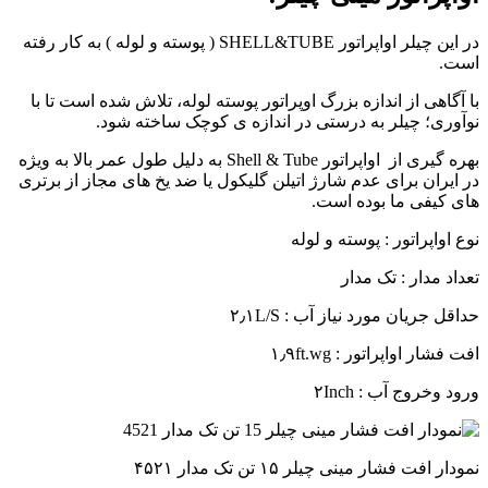
در این چیلر اواپراتور SHELL&TUBE ( پوسته و لوله ) به کار رفته
است.
با آگاهی از اندازه بزرگ اوپراتور پوسته لوله، تلاش شده است تا با
نوآوری؛ چیلر به درستی در اندازه ی کوچک ساخته شود.
بهره گیری از اواپراتور Shell & Tube به دلیل طول عمر بالا به ویژه
در ایران برای عدم شارژ اتیلن گلیکول یا ضد یخ های مجاز از برتری
های کیفی ما بوده است.
نوع اواپراتور : پوسته و لوله
تعداد مدار : تک مدار
حداقل جریان مورد نیاز آب : ۲٫۱L/S
افت فشار اواپراتور : ۱٫۹ft.wg
ورود وخروج آب : ۲Inch
نمودار افت فشار مینی چیلر ۱۵ تن تک مدار ۴۵۲۱