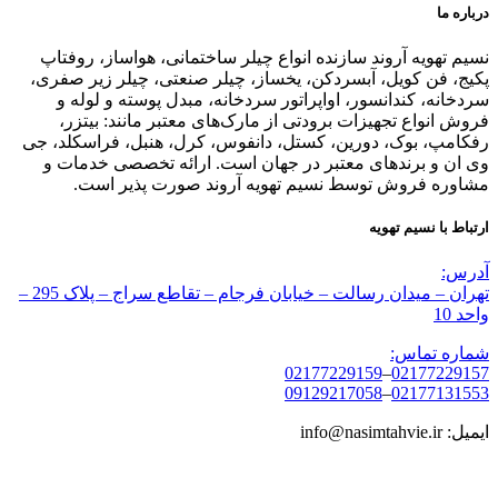
درباره ما
نسیم تهویه آروند سازنده انواع چیلر ساختمانی، هواساز، روفتاپ
پکیج، فن کویل، آبسردکن، یخساز، چیلر صنعتی، چیلر زیر صفری،
سردخانه، کندانسور، اواپراتور سردخانه، مبدل پوسته و لوله و
فروش انواع تجهیزات برودتی از مارک‌های معتبر مانند: بیتزر،
رفکامپ، بوک، دورین، کستل، دانفوس، کرل، هنبل، فراسکلد، جی
وی ان و برندهای معتبر در جهان است. ارائه تخصصی خدمات و
مشاوره فروش توسط نسیم تهویه آروند صورت پذیر است.
ارتباط با نسیم تهویه
آدرس:
تهران – میدان رسالت – خیابان فرجام – تقاطع سراج – پلاک 295 –
واحد 10
شماره تماس:
02177229159
–
02177229157
09129217058
–
02177131553
ایمیل: info@nasimtahvie.ir