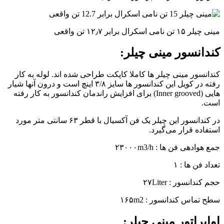
مینی چیلر ۱۵ تن نامی اسکرال برابر ۱۲٫۷ تن واقعی
کندانسور مینی چیلر:
کندانسور مینی چیلر ها کاملا کاپکت طراحی شده اند. لوله به کار
رفته در کویل این کندانسور ها سایز ۳/۸ اینچ است و درون آنها شیار
هایی (Inner grooved) برای افزایش راندمان کندانسور به کار رفته
است.
در کندانسور این چیلر یک فن آکسیال با قطر ۶۳ سانتی متر مورد
استفاده قرار می‌گیرد.
جمع هوادهی فن ها : ۲۳۰۰۰m3/h
تعداد فن ها : ۱
حجم کندانسور : ۲۷Liter
سطح تماس کندانسور : ۱۶۵m2
اواپراتور مینی چیلر: