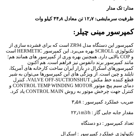
مدار: تک مدار
ظرفیت سرمایشی: ۱۲٫۷ تن معادل ۴۴٫۸ کیلو وات
کمپرسور مینی چیلر:
کمپرسور این دستگاه مدل ZR94 است که برای فشرده سازی از
تکنولوژی SCROLL بهره می‌برد. این کمپرسور HERMETIC است
و COP بالایی دارد. همچنین بهره وری از کمپرسور های همانند هم؛
مانند کمپرسور برند دانفوس نیز فراهم است. هم اکنون
کمپرسورهای اسکرال در بازار ایران ساخت کارخانه های آمریکا،
تایلند و چین است. از ویزگی های این کمپرسورها می‌توان به شیر
قطع کننده خط مکش VALVE OFF-SUCTIONSHUT، کنترل
دمای سیم پیچ موتور CONTROL TEMP WINDING MOTOR و
کنترل جهت چرخش موتور به روش CONTROL MAIN یاد کرد.
ضریب عملکرد کمپرسور : ۳٫۵۸
مقدار جابه جایی گاز : ۲۲٫۱m3/h
تعداد کمپرسور : دو دستگاه
تکنولوژی عملکرد کمپرسور : اسکرال