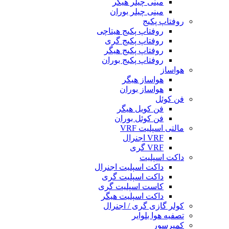
مینی چیلر هیگر
مینی چیلر بوران
روفتاپ پکیج
روفتاپ پکیج هیتاچی
روفتاپ پکیج گری
روفتاپ پکیج هیگر
روفتاپ پکیج بوران
هواساز
هواساز هیگر
هواساز بوران
فن کوئل
فن کویل هیگر
فن کوئل بوران
مالتی اسپلیت VRF
VRF اجنرال
VRF گری
داکت اسپلیت
داکت اسپلیت اجنرال
داکت اسپلیت گری
کاست اسپلیت گری
داکت اسپلیت هیگر
کولر گازی گری / اجنرال
تصفیه هوا بلوایر
کمپرسور