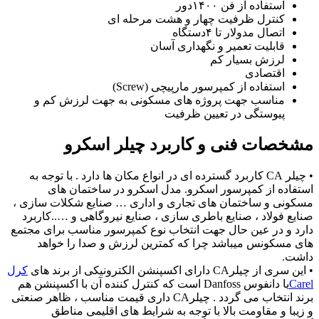
استفاده از فن ۱۴۰۰دور
کنترل ظرفیت چهار و هشت مرحله ای
اتصال مدولار تا ۴دستگاه
قابلیت تعمیر و نگهداری آسان
لرزش بسیار کم
اقتصادی
استفاده از کمپرسور مارپیچی (Screw)
مناسب جهت پروژه های مسکونی به جهت لرزش کم و
پیوستگی در تعیین ظرفیت
مشخصات فنی و کاربرد چیلر اسکرو
• چیلر CA کاربرد گسترده ای در انواع مکان ها دارد . با توجه به
استفاده از کمپرسور اسکرو. مدل اسکرو در ساختمان های
مسکونی و ساختمان های تجاری و اداری … صنایع شکلات سازی ،
صنایع فولاد ، صنایع باطری سازی ، صنایع نیروگاهی و …..کاربرد
دارد و در عین حال جهت انتخاب نوع کمپرسور مناسب برای مجتمع
های مسکونس میباشد چرا که کمترین لرزش و صدا را خواهد
داشت.
• این سری از چیلرCA دارای اکسپنشن الکترونیکی از برند های
کرل
Carel
یا دانفوس Danfoss است که کنترل کننده آن با اکسپنشن هم
برند انتخاب می گردد . چیلرCA داری قیمت مناسب ، ظاهر صنعتی
و زیبا و مقاومت بالا با توجه به شرایط های اقلیمی مناطق