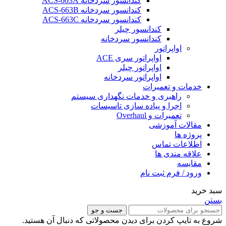
کندانسور سردخانه ACS-663A
کندانسور سردخانه ACS-663B
کندانسور سردخانه ACS-663C
کندانسور چیلر
کندانسور سردخانه
اواپراتور
اواپراتور سری ACE
اواپراتور چیلر
اواپراتور سردخانه
خدمات و تعمیرات
راهبری و خدمات نگهداری سیستم
اجرا و پیاده سازی تاسیسات
تعمیرات و Overhaul
مقالات آموزشی
پروژه ها
اطلاعات تماس
علاقه مندی ها
مقایسه
ورود / فرم ثبت نام
سبد خرید
بستن
جست و جو
شروع به تایپ کردن برای دیدن محصولاتی که دنبال آن هستید.