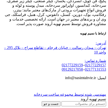
پکیج، فن کویل، آبسردکن، یخساز، چیلر صنعتی، چیلر زیر صفری،
سردخانه، کندانسور، اواپراتور سردخانه، مبدل پوسته و لوله و
فروش انواع تجهیزات برودتی از مارک‌های معتبر مانند: بیتزر،
رفکامپ، بوک، دورین، کستل، دانفوس، کرل، هنبل، فراسکلد، جی
وی ان و برندهای معتبر در جهان است. ارائه تخصصی خدمات و
مشاوره فروش توسط نسیم تهویه آروند صورت پذیر است.
ارتباط با نسیم تهویه
آدرس:
تهران – میدان رسالت – خیابان فرجام – تقاطع سراج – پلاک 295 –
واحد 10
شماره تماس:
02177229159
–
02177229157
09129217058
–
02177131553
ایمیل: info@nasimtahvie.ir
مهندسی شده توسط مجموعه ساخت سردخانه
نسیم تهویه آروند
جست و جو