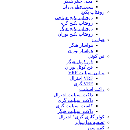
مینی چیلر هیگر
مینی چیلر بوران
روفتاپ پکیج
روفتاپ پکیج هیتاچی
روفتاپ پکیج گری
روفتاپ پکیج هیگر
روفتاپ پکیج بوران
هواساز
هواساز هیگر
هواساز بوران
فن کوئل
فن کویل هیگر
فن کوئل بوران
مالتی اسپلیت VRF
VRF اجنرال
VRF گری
داکت اسپلیت
داکت اسپلیت اجنرال
داکت اسپلیت گری
کاست اسپلیت گری
داکت اسپلیت هیگر
کولر گازی گری / اجنرال
تصفیه هوا بلوایر
کمپرسور