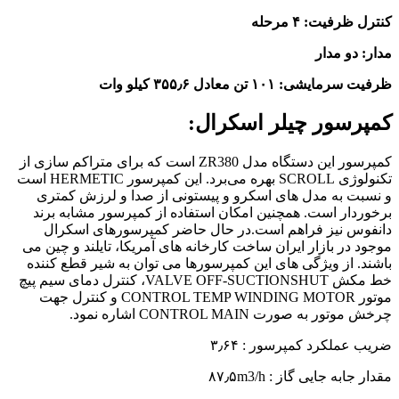
کنترل ظرفیت: ۴ مرحله
مدار: دو مدار
ظرفیت سرمایشی: ۱۰۱ تن معادل ۳۵۵٫۶ کیلو وات
کمپرسور چیلر اسکرال:
کمپرسور این دستگاه مدل ZR380 است که برای متراکم سازی از
تکنولوژی SCROLL بهره می‌برد. این کمپرسور HERMETIC است
و نسبت به مدل های اسکرو و پیستونی از صدا و لرزش کمتری
برخوردار است. همچنین امکان استفاده از کمپرسور مشابه برند
دانفوس نیز فراهم است.در حال حاضر کمپرسورهای اسکرال
موجود در بازار ایران ساخت کارخانه های آمریکا، تایلند و چین می
باشند. از ویژگی های این کمپرسورها می توان به شیر قطع کننده
خط مکش VALVE OFF-SUCTIONSHUT، کنترل دمای سیم پیچ
موتور CONTROL TEMP WINDING MOTOR و کنترل جهت
چرخش موتور به صورت CONTROL MAIN اشاره نمود.
ضریب عملکرد کمپرسور : ۳٫۶۴
مقدار جابه جایی گاز : ۸۷٫۵m3/h