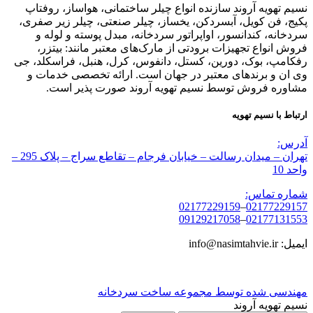
نسیم تهویه آروند سازنده انواع چیلر ساختمانی، هواساز، روفتاپ
پکیج، فن کویل، آبسردکن، یخساز، چیلر صنعتی، چیلر زیر صفری،
سردخانه، کندانسور، اواپراتور سردخانه، مبدل پوسته و لوله و
فروش انواع تجهیزات برودتی از مارک‌های معتبر مانند: بیتزر،
رفکامپ، بوک، دورین، کستل، دانفوس، کرل، هنبل، فراسکلد، جی
وی ان و برندهای معتبر در جهان است. ارائه تخصصی خدمات و
مشاوره فروش توسط نسیم تهویه آروند صورت پذیر است.
ارتباط با نسیم تهویه
آدرس:
تهران – میدان رسالت – خیابان فرجام – تقاطع سراج – پلاک 295 –
واحد 10
شماره تماس:
02177229159
–
02177229157
09129217058
–
02177131553
ایمیل: info@nasimtahvie.ir
مهندسی شده توسط مجموعه ساخت سردخانه
نسیم تهویه آروند