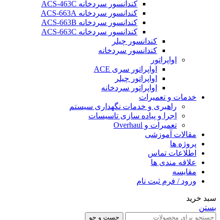
کندانسور سردخانه ACS-463C
کندانسور سردخانه ACS-663A
کندانسور سردخانه ACS-663B
کندانسور سردخانه ACS-663C
کندانسور چیلر
کندانسور سردخانه
اواپراتور
اواپراتور سری ACE
اواپراتور چیلر
اواپراتور سردخانه
خدمات و تعمیرات
راهبری و خدمات نگهداری سیستم
اجرا و پیاده سازی تاسیسات
تعمیرات و Overhaul
مقالات آموزشی
پروژه ها
اطلاعات تماس
علاقه مندی ها
مقایسه
ورود / فرم ثبت نام
سبد خرید
بستن
جست و جو