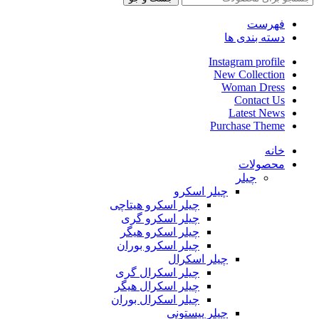
فهرست
دسته بندی ها
Instagram profile
New Collection
Woman Dress
Contact Us
Latest News
Purchase Theme
خانه
محصولات
چیلر
چیلر اسکرو
چیلر اسکرو هیتاچی
چیلر اسکرو گری
چیلر اسکرو هیگر
چیلر اسکرو بوران
چیلر اسکرال
چیلر اسکرال گری
چیلر اسکرال هیگر
چیلر اسکرال بوران
چیلر پیستونی