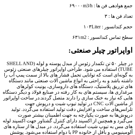
جمع هوادهی فن ها : ۶۹۰۰۰m3/h
تعداد فن ها : ۳
حجم کندانسور : ۱۰۳Liter
سطح تماس کندانسور : ۶۳۱m2
اواپراتور چیلر صنعتی:
در چیلر ۵۰ تن تکمدار زئوس از مبدل پوسته و لوله (SHELL AND
TUBE) استفاده می شود. طراحی اواپراتور چیلرهای صنعتی زئوس
به گونه‌ای است که توانایی تحمل فشار های بالا از سمت پمپ آب را
داشته باشد و به راحتی به انواع ماشین‌ آلات صنعتی مانند دستگاه
های تزریق پلاستیک، دستگاه های داروسازی، یونیت کولرهای
مرغداری‌ ها، سیستم های به کار رفته در صنایع فولاد و دیگر دستگاه
هایی که نیاز به خنک سازی را دارند متصل گردند.در ساخت اواپراتور
از ماشین آلات CNC در تولید تیوپ شیت و درپوش جهت
تلرانس‌های ساخت و افزایش دقت تولید استفاده می‌گردد. تولید
درپوش‌ها به صورت یکپارچه به جهت اطمینان بیشتر صورت
می‌گیرد و همچنین از اکسپند دارای کنترل گشتاور جهت اکسپند لوله
های مس به تیوپ شیت استفاده می‌گردد. در مبدل ها از ستاره های
آلومینیومی و بافل از خانوده PP با دوام استفاده می‌شود. پوشش