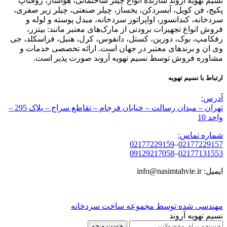
نسیم تهویه آروند سازنده انواع چیلر ساختمانی، هواساز، روفتاپ
پکیج، فن کویل، آبسردکن، یخساز، چیلر صنعتی، چیلر زیر صفری،
سردخانه، کندانسور، اواپراتور سردخانه، مبدل پوسته و لوله و
فروش انواع تجهیزات برودتی از مارک‌های معتبر مانند: بیتزر،
رفکامپ، بوک، دورین، کستل، دانفوس، کرل، هنبل، فراسکلد، جی
وی ان و برندهای معتبر در جهان است. ارائه تخصصی خدمات و
مشاوره فروش توسط نسیم تهویه آروند صورت پذیر است.
ارتباط با نسیم تهویه
آدرس:
تهران – میدان رسالت – خیابان فرجام – تقاطع سراج – پلاک 295 –
واحد 10
شماره تماس:
02177229159
–
02177229157
09129217058
–
02177131553
ایمیل: info@nasimtahvie.ir
مهندسی شده توسط مجموعه ساخت سردخانه
نسیم تهویه آروند
جست و جو