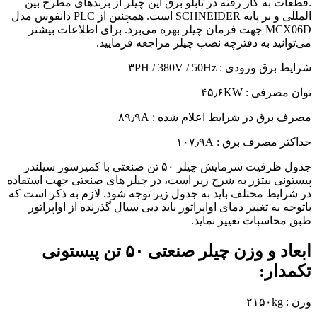
.قطعات به کار رفته در تابلو برق این چیلر از برندهای مطرح بین
المللی و بر پایه SCHNEIDER است. همچنین از PLC دانفوس مدل
MCX06D جهت فرمان چیلر بهره می‌برد. برای اطلاعات بیشتر
می‌توانید به دفترچه نصب چیلر مراجعه فرمایید.
شرایط برق ورودی : ۳PH / 380V / 50Hz
توان مصرفی : ۴۵٫۶KW
مصرف برق در شرایط اعلام شده : ۸۹٫۹A
حداکثر مصرف برق : ۱۰۷٫۹A
جدول ظرفیت سرمایش چیلر ۵۰ تن صنعتی با کمپرسور سیلندر‌
پیستونی بیتزر به شرح زیر است، در چیلر های صنعتی جهت استفاده
در شرایط مختلف باید به جدول زیر توجه شود. لازم به ذکر است که
باتوجه به تغییر دمای اواپراتور باید دبی سیال گذرنده از اواپراتور
طبق محاسبات تغییر نماید.
ابعاد و وزن چیلر صنعتی ۵۰ تن پیستونی
تکمدار:
وزن : ۲۱۵۰kg