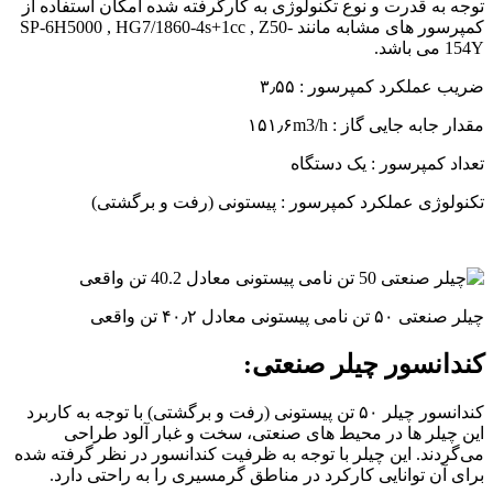
توجه به قدرت و نوع تکنولوژی به کارگرفته شده امکان استفاده از
کمپرسور های مشابه مانند SP-6H5000 , HG7/1860-4s+1cc , Z50-
154Y می باشد.
ضریب عملکرد کمپرسور : ۳٫۵۵
مقدار جابه جایی گاز : ۱۵۱٫۶m3/h
تعداد کمپرسور : یک دستگاه
تکنولوژی عملکرد کمپرسور : پیستونی (رفت و برگشتی)
چیلر صنعتی ۵۰ تن نامی پیستونی معادل ۴۰٫۲ تن واقعی
کندانسور چیلر صنعتی:
کندانسور چیلر ۵۰ تن پیستونی (رفت و برگشتی) با توجه به کاربرد
این چیلر ها در محیط های صنعتی، سخت و غبار آلود طراحی
می‌گردند. این چیلر با توجه به ظرفیت کندانسور در نظر گرفته شده
برای آن توانایی کارکرد در مناطق گرمسیری را به راحتی دارد.