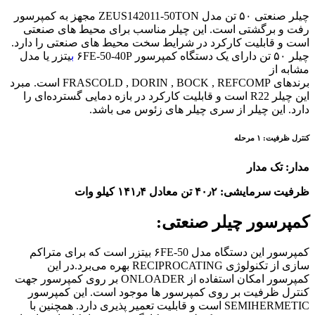
چیلر صنعتی ۵۰ تن مدل ZEUS142011-50TON مجهز به کمپرسور
رفت و برگشتی است. این چیلر مناسب برای محیط های صنعتی
است و قابلیت کارکرد در شرایط سخت محیط های صنعتی را دارد.
چیلر ۵۰ تن دارای یک دستگاه کمپرسور ۶FE-50-40P
ب
یتزر یا مدل
مشابه از
برندهای FRASCOLD , DORIN , BOCK , REFCOMP است. مبرد
این چیلر R22 است و قابلیت کارکرد در بازه دمایی گسترده‌ای را
دارد. این چیلر از سری چیلر های زئوس می باشد.
کنترل ظرفیت: ۱ مرحله
مدار: تک مدار
ظرفیت سرمایشی: ۴۰٫۲ تن معادل ۱۴۱٫۴ کیلو وات
کمپرسور چیلر صنعتی:
کمپرسور این دستگاه مدل ۶FE-50 بیتزر است که برای متراکم
سازی از تکنولوژی RECIPROCATING بهره می‌برد.در این
کمپرسور امکان استفاده از ONLOADER بر روی کمپرسور جهت
کنترل ظرفیت بر روی کمپرسور ها موجود است. این کمپرسور
SEMIHERMETIC است و قابلیت تعمیر پذیری دارد. همچنین با