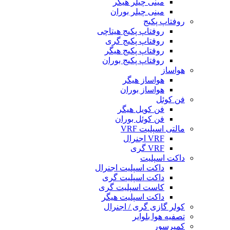
مینی چیلر هیگر
مینی چیلر بوران
روفتاپ پکیج
روفتاپ پکیج هیتاچی
روفتاپ پکیج گری
روفتاپ پکیج هیگر
روفتاپ پکیج بوران
هواساز
هواساز هیگر
هواساز بوران
فن کوئل
فن کویل هیگر
فن کوئل بوران
مالتی اسپلیت VRF
VRF اجنرال
VRF گری
داکت اسپلیت
داکت اسپلیت اجنرال
داکت اسپلیت گری
کاست اسپلیت گری
داکت اسپلیت هیگر
کولر گازی گری / اجنرال
تصفیه هوا بلوایر
کمپرسور