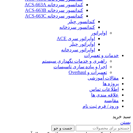
کندانسور سردخانه ACS-663A
کندانسور سردخانه ACS-663B
کندانسور سردخانه ACS-663C
کندانسور چیلر
کندانسور سردخانه
اواپراتور
اواپراتور سری ACE
اواپراتور چیلر
اواپراتور سردخانه
خدمات و تعمیرات
راهبری و خدمات نگهداری سیستم
اجرا و پیاده سازی تاسیسات
تعمیرات و Overhaul
مقالات آموزشی
پروژه ها
اطلاعات تماس
علاقه مندی ها
مقایسه
ورود / فرم ثبت نام
سبد خرید
بستن
جست و جو