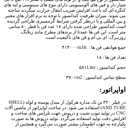
شیار دار و فین های آلومینیومی دارای موج های سینوسی و لبه های
کنگره ای که باعث افزایش ضریب انتقال حرارت میگردند ساخته
می شوند. میزان ظرفیت کندانسور با توجه به نرم افزار های معتبر
و بین المللی و با درنظر گرفتن شرایط گرمسیری طراحی گردیده
است.کندانسور طراحی شده دارای ۱۸ عدد فن با قطر ۸۰ سانتی
متر است. این فن ها عمدتا از برندهای مطرح مانند زیلابگ،
روزنبرگ، ای بی ام و فن های باکیفیت است.
جمع هوادهی فن ها : ۴۱۴۰۰۰m3/h
تعداد فن ها : ۱۸
حجم کندانسور : ۵۸۱Liter
سطح تماس کندانسور : ۳۷۰۱m2
اواپراتور:
در چیلر ۳۲۰ تن تک مداره هرکول از مبدل پوسته و لوله (SHELL
AND TUBE) استفاده می شود. در ساخت اواپراتور از ماشین آلات
CNC در تولید تیوپ شیت و درپوش جهت تلرانس های ساخت و
افزایش دقت تولید استفاده می‌گردد. تولید درپوش ها به صورت
یکپارچه به جهت اطمینان بیشتر صورت می‌گیرد و همچنین از