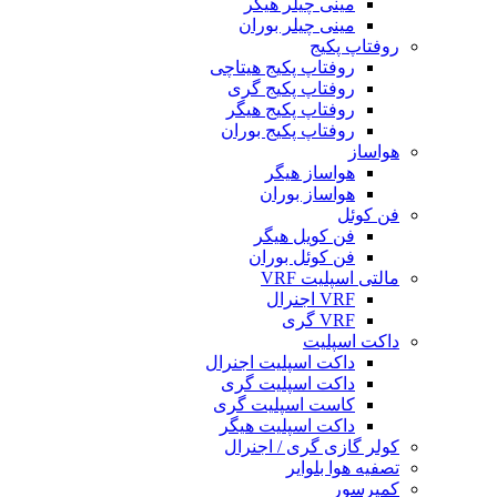
مینی چیلر هیگر
مینی چیلر بوران
روفتاپ پکیج
روفتاپ پکیج هیتاچی
روفتاپ پکیج گری
روفتاپ پکیج هیگر
روفتاپ پکیج بوران
هواساز
هواساز هیگر
هواساز بوران
فن کوئل
فن کویل هیگر
فن کوئل بوران
مالتی اسپلیت VRF
VRF اجنرال
VRF گری
داکت اسپلیت
داکت اسپلیت اجنرال
داکت اسپلیت گری
کاست اسپلیت گری
داکت اسپلیت هیگر
کولر گازی گری / اجنرال
تصفیه هوا بلوایر
کمپرسور