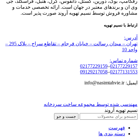
رفکامپ، بوک، دورین، کستل، دانفوس، کرل، هنبل، فراسکلد، جی
وی ان و برندهای معتبر در جهان است. ارائه تخصصی خدمات و
مشاوره فروش توسط نسیم تهویه آروند صورت پذیر است.
ارتباط با نسیم تهویه
آدرس:
تهران – میدان رسالت – خیابان فرجام – تقاطع سراج – پلاک 295 –
واحد 10
شماره تماس:
02177229159
–
02177229157
09129217058
–
02177131553
ایمیل: info@nasimtahvie.ir
مهندسی شده توسط مجموعه ساخت سردخانه
نسیم تهویه آروند
جست و جو
فهرست
دسته بندی ها