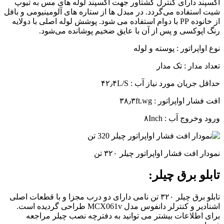
اکسپند دارای کنترل گشتاور جهت اکسپند لوله های مس به تیوپ
شیت استفاده می‌گردد. در مبدل ها از ستاره های آلومینیومی و بافل
از خانوده PP با دوام استفاده می شود. پوشش لوله اصلی با دولایه
رنگ اپوکسی و پس از آن با عایق ضخیم پوشانده می‌شود.
نوع اواپراتور : پوسته و لوله
تعداد مدار : تک مدار
حداقل جریان مورد نیاز آب : ۴۲٫۴L/S
افت فشار اواپراتور : ۳۸٫۳ft.wg
ورود وخروج آب : ۸Inch
نمودار افت فشار اواپراتور چیلر ۳۲۰ تن
تابلو برق چیلر:
تابلو برق چیلر ۳۲۰ تن نامی دارای دو درب مجزا و با قطعات اصلی
اشنادیر و کنترلر دانفوس مدل MCX061v طراحی گردیده است.
برای اطلاعات بیشتر می توانید به دفترچه نصب چیلر مراجعه