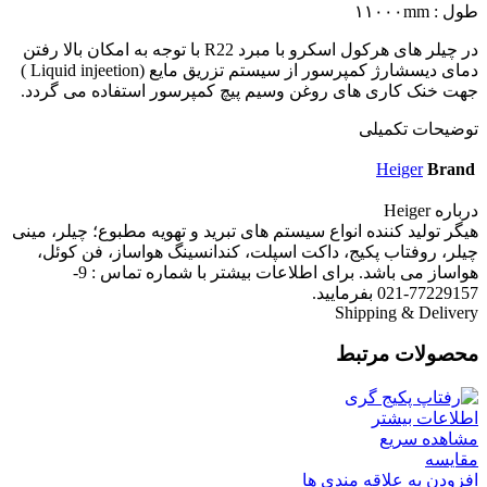
طول : ۱۱۰۰۰mm
در چیلر های هرکول اسکرو با مبرد R22 با توجه به امکان بالا رفتن
دمای دیسشارژ کمپرسور از سیستم تزریق مایع (Liquid injeetion )
جهت خنک کاری های روغن وسیم پیچ کمپرسور استفاده می گردد.
توضیحات تکمیلی
Heiger
Brand
درباره Heiger
هیگر تولید کننده انواع سیستم های تبرید و تهویه مطبوع؛ چیلر، مینی
چیلر، روفتاب پکیج، داکت اسپلت، کندانسینگ هواساز، فن کوئل،
هواساز می باشد. برای اطلاعات بیشتر با شماره تماس : 9-
77229157-021 بفرمایید.
Shipping & Delivery
محصولات مرتبط
اطلاعات بیشتر
مشاهده سریع
مقایسه
افزودن به علاقه مندی ها