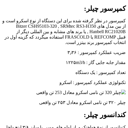
کمپرسور چیلر:
کمپرسور در نظر گرفته شده برای این دستگاه از نوع اسکرو است و
از بین مدل های Bitzer CSH95103-320 , SRMtec RS3-H350
, Hanbell RC21020B یا برند های مشابه و بین المللی دیگر از
قبیل REFCOMP یا FRASCOLD استفاده میگردد که گزینه اول در
انتخاب کمپرسور برند بیتزر است.
ضریب عملکرد کمپرسور : ۳٫۳۶
مقدار جابه جایی گاز : ۱۲۲۵m3/h
تعداد کمپرسور : یک دستگاه
تکنولوژی عملکرد کمپرسور : اسکرو
چیلر ۳۲۰ تن نامی اسکرو معادل ۲۵۳ تن واقعی
کندانسور چیلر:
کندانسور از نوع هواخنک و از لوله های مسی با سایز ۳/۸ اینچ داخل