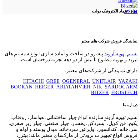
ASEH
نماد اعتماد الکترونیک دولت
نمایندگی فروش شرکت های معتبر
نسیم تهویه آروند
پیشرو در ساخت و آماده سازی انواع سیستم های
تبرید و تهویه مطبوع با بیش از دو دهه تجربه درخشان است.
دارای نمایندگی از شرکت‌های معتبر:
HITACHI
GREE
OGENERAL
UNIFLAIR
YAZAKI
BOORAN
HEIGER
ARIATAHVIEH
NIK
SARDOGARM
BITZER
FROSTECH
درباره ما
نسیم تهویه آروند سازنده انواع چیلر ساختمانی، هواساز، روفتاپ
پکیج، فن کویل، آبسردکن، یخساز، چیلر صنعتی، چیلر زیر صفری،
سردخانه، کندانسور، اواپراتور سردخانه، مبدل پوسته و لوله و
فروش انواع تجهیزات برودتی از مارک‌های معتبر مانند: بیتزر،