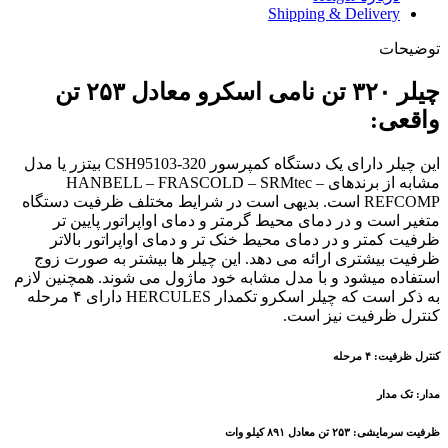
Shipping & Delivery
توضیحات
چیلر ۳۲۰ تن نامی اسکرو معادل ۲۵۳ تن
واقعی:
این چیلر دارای یک دستگاه کمپرسور CSH95103-320 بیتزر یا مدل
مشابه از برندهای HANBELL – FRASCOLD – SRMtec –
REFCOMP است. بدیهی است در شرایط مختلف ظرفیت دستگاه
متغیر است و در دمای محیط گرمتر و دمای اواپراتور پایین تر
ظرفیت کمتر و در دمای محیط خنک تر و دمای اواپراتور بالاتر
ظرفیت بیشتری ارائه می دهد. این چیلر ها بیشتر به صورت زوج
استفاده میشود و با مدل مشابه خود ماژول می شوند. همچنین لازم
به ذکر است که چیلر اسکرو تکمدار HERCULES دارای ۴ مرحله
کنترل ظرفیت نیز است.
کنترل ظرفیت: ۴ مرحله
مدار: تک مدار
ظرفیت سرمایشی: ۲۵۳ تن معادل ۸۹۱ کیلو وات