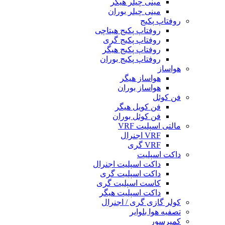
مینی چیلر هیگر
مینی چیلر بوران
روفتاپ پکیج
روفتاپ پکیج هیتاچی
روفتاپ پکیج گری
روفتاپ پکیج هیگر
روفتاپ پکیج بوران
هواساز
هواساز هیگر
هواساز بوران
فن کوئل
فن کویل هیگر
فن کوئل بوران
مالتی اسپلیت VRF
VRF اجنرال
VRF گری
داکت اسپلیت
داکت اسپلیت اجنرال
داکت اسپلیت گری
کاست اسپلیت گری
داکت اسپلیت هیگر
کولر گازی گری / اجنرال
تصفیه هوا بلوایر
کمپرسور