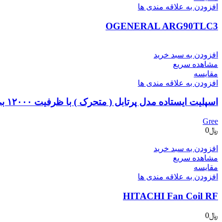
افزودن به علاقه مندی ها
OGENERAL ARG90TLC3
افزودن به سبد خرید
مشاهده سریع
مقایسه
افزودن به علاقه مندی ها
اسپلیت ایستاده مدل پرتابل ( متحرک ) با ظرفیت ۱۲۰۰۰ بی تی یو سرما/گرما-کلاس انرژی C4’matic-H12H1 B
Gree
﷼
0
افزودن به سبد خرید
مشاهده سریع
مقایسه
افزودن به علاقه مندی ها
HITACHI Fan Coil RF
﷼
0