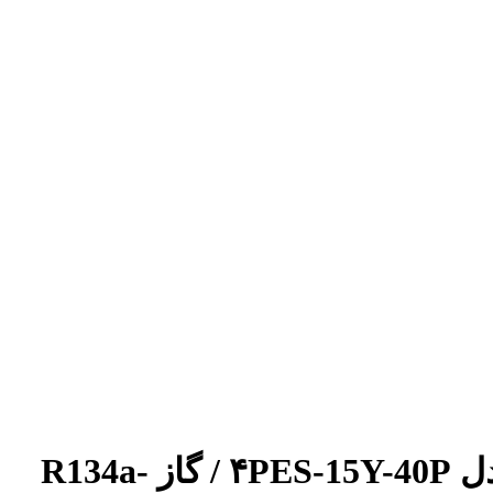
کمپرسور ۱۵ اسب سه فاز دارای هیتر، ۱۴۰ وات کابلی بیتزر Bitzer مدل ۴PES-15Y-40P / گاز R134a-