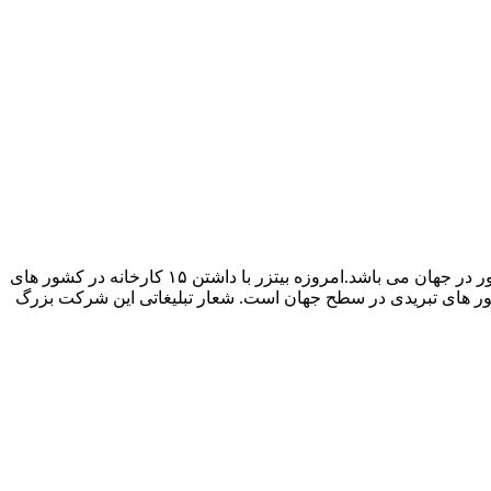
شرکت بیتزر در سال ۱۹۳۴ در آلمان ایجاد شد و بسیار زود به رشد و گستردگی رسید به گونه ای که اکنون بزرگترین کارخانه سازنده کمپرسور در جهان می باشد.امروزه بیتزر با داشتن ۱۵ کارخانه در کشور های
ن ۹۰ نمایندگی و ۳۴۰۰ کارمند ، بزرگترین کمپانی سازنده کمپرسور های تبریدی در سطح جهان است. شعار تبلیغاتی این شرکت بزرگ