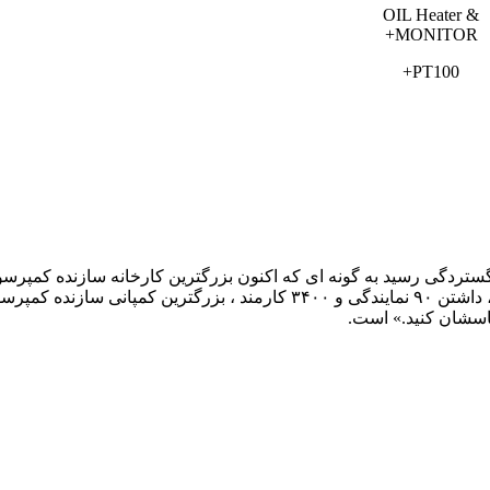
OIL Heater &
MONITOR+
PT100+
آلمان، اندونزی، برزیل، پرتقال، چین و آمریکا و پویا بودن در ۶۲ کشور، داشت
حساسشان کنید.» است.