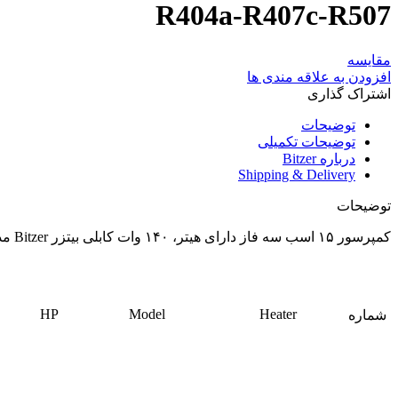
R404a-R407c-R507
مقایسه
افزودن به علاقه مندی ها
اشتراک گذاری
توضیحات
توضیحات تکمیلی
درباره Bitzer
Shipping & Delivery
توضیحات
کمپرسور ۱۵ اسب سه فاز دارای هیتر، ۱۴۰ وات کابلی بیتزر Bitzer مدل ۴PES-15Y-40P / گاز R134a-R404a-R407c-R507
HP
Model
Heater
شماره