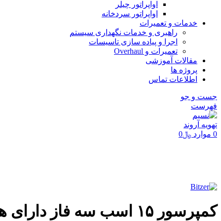
اواپراتور چیلر
اواپراتور سردخانه
خدمات و تعمیرات
راهبری و خدمات نگهداری سیستم
اجرا و پیاده سازی تاسیسات
تعمیرات و Overhaul
مقالات آموزشی
پروژه ها
اطلاعات تماس
جست و جو
فهرست
0
موارد
﷼
0
تماشای ویدئو
برای بزرگنمایی کلیک کنید