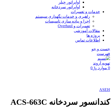
اواپراتور چیلر
اواپراتور سردخانه
خدمات و تعمیرات
راهبری و خدمات نگهداری سیستم
اجرا و پیاده سازی تاسیسات
تعمیرات و Overhaul
مقالات آموزشی
پروژه ها
اطلاعات تماس
جست و جو
فهرست
0
موارد
﷼
0
برای بزرگنمایی کلیک کنید
ASEH
کندانسور سردخانه ACS-663C