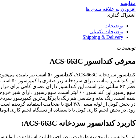
مقایسه
افزودن به علاقه مندی ها
اشتراک گذاری
توضیحات
توضیحات تکمیلی
Shipping & Delivery
توضیحات
معرفی کندانسور ACS-663C
کندانسور سردخانه‌ ACS-663C،
کندانسور ۵۰ اسب
نیز نامیده می‌شود.
این کندانسور مناسب برای سردخانه زیر صفری با کمپرسور ۵۰ اسب با
قطر ۶۳ سانتی متر است. این کندانسور دارای فضای کافی برای 
منبع رسیور این کندانسور ۶۰ لیتر است. منبع
شده است. رنگ بدنه و شاسی هم رنگ با پرکاربدترین کمپرسور سردخان
در بخش کویل از لوله مسی ۳/۸ اینچ با ضخامت استفاده گردیده است. فین کویل نیز با
رود. در بخش لحیم کاری کویل با داستفاده از دستگاه لحیم کاری اتومات و سیم جوش با
کاربرد کندانسور سردخانه ACS-663C:
این کندانسور با توجه به ظرفیت و طراحی قابلیت استفاده در انواع س