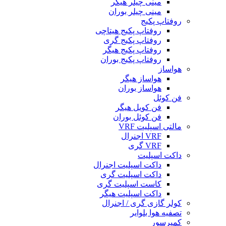
مینی چیلر هیگر
مینی چیلر بوران
روفتاپ پکیج
روفتاپ پکیج هیتاچی
روفتاپ پکیج گری
روفتاپ پکیج هیگر
روفتاپ پکیج بوران
هواساز
هواساز هیگر
هواساز بوران
فن کوئل
فن کویل هیگر
فن کوئل بوران
مالتی اسپلیت VRF
VRF اجنرال
VRF گری
داکت اسپلیت
داکت اسپلیت اجنرال
داکت اسپلیت گری
کاست اسپلیت گری
داکت اسپلیت هیگر
کولر گازی گری / اجنرال
تصفیه هوا بلوایر
کمپرسور