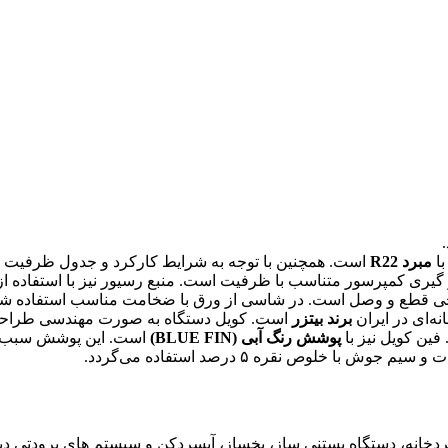
مبرد R22
است. همچنین با توجه به شرایط کارکرد و جدول ظرفیت کا
قرار گیری کمپرسور متناسب با ظرفیت است. منبع رسیور نیز با استفاده
 رسیور دارای شیر خروجی قطع و وصل است. در شاسی از ورق با ضخامت مناسب اس
ه‌ای در ایران
برند بیتزر
است. کویل دستگاه به صورت مهندسی طراحی
پوشش رنگ آبی (BLUE FIN)
است. این پوشش سبب می
 خلوص نقره ۵ درصد استفاده می‌گردد.
ردخانه، دستگاه بستنی ساز، یخساز، آبسردکن و سیستم های برودتی دیگر