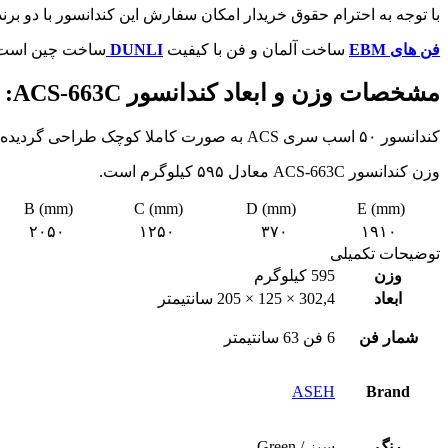
با توجه به احترام حقوق خریدار امکان سفارش این کندانسور با دو برن
فن های EBM
ساخت آلمان و فن با کیفیت
DUNLI
ساخت چین است، ل
مشخصات وزن و ابعاد کندانسور ACS-
C:
663
کندانسور ۵۰ اسب سری ACS به صورت کاملا کوچک طراحی گردیده است.
وزن کندانسور ACS-663C معادل ۵۹۵ کیلوگرم است.
B (mm)
C (mm)
D (mm)
E (mm)
۲۰۵۰
۱۲۵۰
۳۷۰
۱۹۱۰
توضیحات تکمیلی
وزن
595 کیلوگرم
ابعاد
302,4 × 125 × 205 سانتیمتر
شمار فن
6 فن 63 سانتیمتر
ASEH
Brand
رنگ
سبز / Green