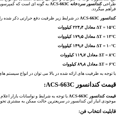
طراحی
کندانسور سردخانه ACS-663C
به گونه ای است که کمپرسور و
فراهم میگردد.
کندانسور ACS-663C
در شرایط زیر ظرفیت دفع حرارتی ذکر شده را د
ΔT = ۱۵°C معادل ۲۲۴٫۴ کیلووات
ΔT = ۱۲°C معادل ۱۷۹٫۵ کیلووات
ΔT = ۱۰°C معادل ۱۴۹٫۶ کیلووات
ΔT = ۸°C معادل ۱۱۹٫۷ کیلووات
ΔT = ۶°C معادل ۸۹٫۸ کیلووات
با توجه به ظرفیت های ارائه شده در بالا می توان در انواع سیستم های 
قیمت کندانسور ACS-663C:
قیمت کندانسور ACS-663C
با توجه به شرایط و نواسانات بازار اعلام
موجودی انبار این کندانسور در سریعترین حالت ممکن به مشتری تحوی
قابلیت انتخاب فن: