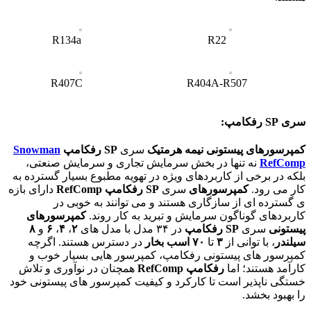
R134a
R22
R407C
R404A-R507
سری SP رفکامپ:
کمپرسورهای پیستونی نیمه هرمتیک
سری
SP
رفکامپ
Snowman
RefComp
نه تنها در بخش سرمایش تجاری و سرمایش صنعتی،
بلکه در برخی از کاربردهای ویژه در تهویه مطبوع بسیار گسترده به
کار می رود.
کمپرسورهای
سری
SP
رفکامپ
RefComp
دارای بازه
ی گسترده ای از سازگاری هستند و می توانند به خوبی در
کاربردهای گوناگون سرمایش و تبرید به کار روند.
کمپرسورهای
پیستونی
سری
SP
رفکامپ
در ۳۴ مدل با مدل های
۲
،
۴
،
۶
و
۸
سیلندر
، با توانی از
۳
تا
۷۰
اسب بخار
در دسترس هستند. اگرچه
کمپرسور های پیستونی رفکامپ، کمپرسور هایی بسیار خوب و
کارآمد هستند؛ اما
رفکامپ RefComp
همچنان در نوآوری و تلاش
خستگی ناپذیر است تا کارکرد و کیفیت کمپرسور های پیستونی خود
را بهبود بخشد.