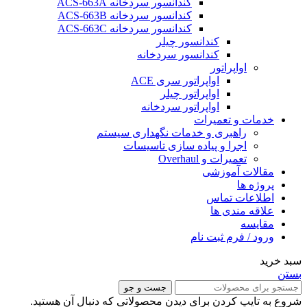
کندانسور سردخانه ACS-663A
کندانسور سردخانه ACS-663B
کندانسور سردخانه ACS-663C
کندانسور چیلر
کندانسور سردخانه
اواپراتور
اواپراتور سری ACE
اواپراتور چیلر
اواپراتور سردخانه
خدمات و تعمیرات
راهبری و خدمات نگهداری سیستم
اجرا و پیاده سازی تاسیسات
تعمیرات و Overhaul
مقالات آموزشی
پروژه ها
اطلاعات تماس
علاقه مندی ها
مقایسه
ورود / فرم ثبت نام
سبد خرید
بستن
جست و جو
شروع به تایپ کردن برای دیدن محصولاتی که دنبال آن هستید.