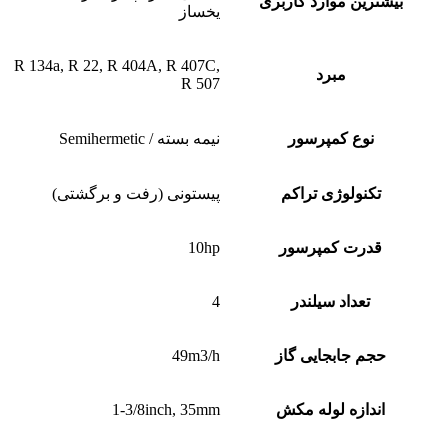
بیشترین موارد کاربری
یخساز
R 134a, R 22, R 404A, R 407C,
مبرد
R 507
نوع کمپرسور
نیمه بسته / Semihermetic
تکنولوژی تراکم
پیستونی (رفت و برگشتی)
قدرت کمپرسور
10hp
تعداد سیلندر
4
حجم جابجایی گاز
49m3/h
اندازه لوله مکش
1-3/8inch, 35mm