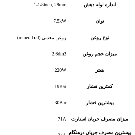
اندازه لوله دهش
1-1/8inch, 28mm
توان
7.5kW
نوع روغن
روغن معدنی (mineral oil)
میزان حجم روغن
2.6dm3
هیتر
220W
کمترین فشار
19Bar
بیشترین فشار
30Bar
میزان مصرف جریان استارت
71A
بیشترین مصرف جریان درهنگام