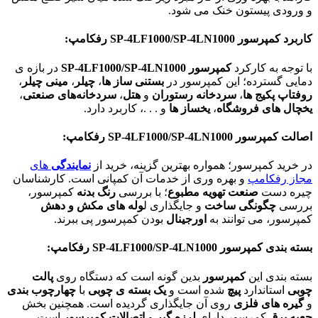
و ورودی پیستون خنک می شود.
کاربرد کمپرسور
SP-4LF1000/SP-4LN1000
رفکامپ:
با توجه به کارکرد
کمپرسور SP-4LF1000/SP-4LN1000
در بازه ی
دمایی گسترده؛ این کمپرسور در
بستنی ساز ها
،
چیلر
،
مینی چیلر
،
روفتاپ پکیج ها
،
سردخانه رستوران
و
هتل
،
سردخانه‌های صنعتی
،
یخچال های فروشگاه
،
یخساز ها
و . . .، کاربرد دارد.
اصالت کمپرسور
SP-4LF1000/SP-4LN1000
رفکامپ:
در خرید کمپرسور؛ همواره بهترین گزینه، خرید از
نمایندگی
های
مجاز رفکامپ
و بهره وری از خدمات آن کمپانی است. کارشناسان
چیره دست
صنعت تهویه مطبوع
؛ با بررسی
رنگ بدنه
کمپرسور،
بررسی
چگونگی ساخت
و جایگذاری ل
وله های مکش و دهش
کمپرسور، می توانند به
اورجینال
بودن کمپرسور پی ببرند.
بسته بندی کمپرسور
SP-4LF1000/SP-4LN1000
رفکامپ:
بسته بندی این
کمپرسور
بدین گونه است که دستگاه روی
پالت
چوبی
استاندارد
پیچ
شده است و
یک بسته ی چوبی
با
چهارچوب بندی
و
گیره های فلزی
روی آن جایگذاری گردیده است. همچنین بخش
جعبه برق
کمرسور دارای
لرزه گیر
و
اتصالات کمپرسور
است.