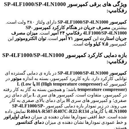
ویژگی های برقی کمپرسور
SP-4LF1000/SP-4LN1000
رفکامپ:
کمپرسور SP-4LF1000/SP-4LN1000
دارای ولتاژ ۳۸۰ ولت است.
بیشترین
مصرف جریان در هنگام کارکرد
کمپرسور SP-
4LF1000/SP-4LN1000 رفکامپ
۲۴ آمپر
است.
میزان مصرف
جریان استارت
این
کمپرسور ۷۱ آمپر
است.
توان الکتروموتور
این
کمپرسور
۷,۵ کیلو وات
است.
بازه دمایی کارکرد کمپرسور
SP-4LF1000/SP-4LN1000
رفکامپ:
کمپرسور SP-4LF1000/SP-4LN1000
در بازه ی دمایی گسترده ای
توانایی کارکرد دارد. بازه کاربرد کمپرسور، بسته به اندازه
موتور
در
کمپرسور که
H (High temperature compressor) یا L (Low
temperature compressor)
باشد؛ و همچنین بسته به گاز به کار رفته
در کمپرسور، متفاوت است. کمپرسور های سری
L
برای دمای زیر
صفری؛ و کمپرسور های سری
H
برای دمای بالای صفری به کار
می روند. در زیر نمودار بازه دمایی کمپرسور
SP-4LF1000/SP-
4LN1000
با گازهای
R404A-R507-R407C-R22-R134
نمایش داده
شده است. خط افقی نمودارها نشان دهنده ی میزان
دمای اواپراتور
و خط عمودی نمودارها نشان دهنده ی میزان
دمای کندانسور
هستند.