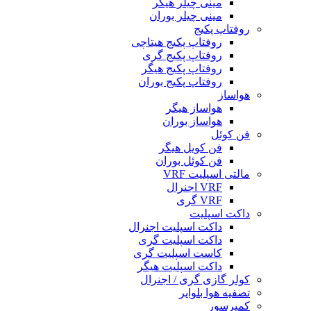
مینی چیلر هیگر
مینی چیلر بوران
روفتاپ پکیج
روفتاپ پکیج هیتاچی
روفتاپ پکیج گری
روفتاپ پکیج هیگر
روفتاپ پکیج بوران
هواساز
هواساز هیگر
هواساز بوران
فن کوئل
فن کویل هیگر
فن کوئل بوران
مالتی اسپلیت VRF
VRF اجنرال
VRF گری
داکت اسپلیت
داکت اسپلیت اجنرال
داکت اسپلیت گری
کاست اسپلیت گری
داکت اسپلیت هیگر
کولر گازی گری / اجنرال
تصفیه هوا بلوایر
کمپرسور