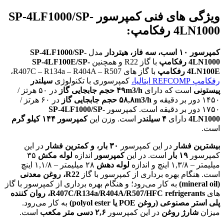
ویژگی های فنی کمپرسور SP-4LF1000/SP-
4LN1000 رفکامپ:
کمپرسور
۱۰
اسب،
سه فاز،
هیتردار
مدل
SP-4LF1000/SP-
4LN1000
رفکامپ
با گاز R22 و همچنین
SP-4LF100E/SP-
4LN100E
رفکامپ
با گاز های R407C – R134a – R404A – R507،
رفکامپ REFCOMP ایتالیا
،
کمپرسوری با تکنولوژی
سیلندر
پیستونی
است که دارای
۴۹m3/h
حجم جابجایی گاز
در ۵۰ هرتز /
۱۴۵۰ دور بر دقیقه و
۵۸,۸m3/h
حجم جابجایی گاز
در ۶۰ هرتز /
۱۷۵۰ دور بر دقیقه است. کمپرسور
SP-4LF1000/SP-
4LN1000
دارای
۴
سیلندر
است. وزن این
کمپرسور
۱۴۴ کیلو گرم
است.
بیشترین
فشار
در این کمپرسور
۳۰ بار، و کمترین فشار
در این
کمپرسور
۱۹ بار
است. در این
کمپرسور
اندازه
لوله مکش
۳۵
میلیمتر – ۱,۳/۸ اینچ و اندازه
لوله دهش
۲۸ میلیمتر – ۱,۱/۸ اینچ
است. هنگام بهره برداری از کمپرسور با گاز
R22،
روغن
معدنی
(mineral oil)
به کار می‌رود؛ و هنگام بهره برداری از کمپرسور با گاز
های
R407C/R134a/R404A/R507/HFC refrigerants
، روان کننده
پلی استر مصنوعی (روغن POE یا polyol ester)
به کار می‌رود.
میزان
شارژ روغن
در این کمپرسور
۲,۶ دسی متر مکعب
است.