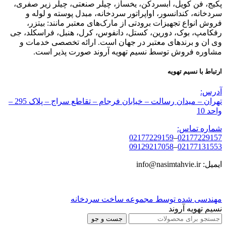
پکیج، فن کویل، آبسردکن، یخساز، چیلر صنعتی، چیلر زیر صفری،
سردخانه، کندانسور، اواپراتور سردخانه، مبدل پوسته و لوله و
فروش انواع تجهیزات برودتی از مارک‌های معتبر مانند: بیتزر،
رفکامپ، بوک، دورین، کستل، دانفوس، کرل، هنبل، فراسکلد، جی
وی ان و برندهای معتبر در جهان است. ارائه تخصصی خدمات و
مشاوره فروش توسط نسیم تهویه آروند صورت پذیر است.
ارتباط با نسیم تهویه
آدرس:
تهران – میدان رسالت – خیابان فرجام – تقاطع سراج – پلاک 295 –
واحد 10
شماره تماس:
02177229159
–
02177229157
09129217058
–
02177131553
ایمیل: info@nasimtahvie.ir
مهندسی شده توسط مجموعه ساخت سردخانه
نسیم تهویه آروند
جست و جو