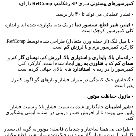
کمپرسورهای
پیستونی
سری
SP
رفکامپ
RefComp
دارای
:
• فشار عملیاتی می تواند تا
۳۰
بار برسد.
•
فیلتر، شیر قطع، سنسور دما
در یک بدنه یکپارچه شده اند و اندازه
کلی کمپرسور کوچک است.
• با میل لنگ (از جمله وزن متعادل) طراحی شده توسط RefComp،
کارکرد کمپرسور
نرم
و با
لرزش کم
است.
•
راندمان بالا، پایداری و استواری بالا
،
لرزش کم
،
نوسان گاز کم
و
صدای کم
که با
فناوری به روز
ایجاد شده است، کارکرد کلی
کمپرسور را در رده ی
استاندارد
های بالای جهانی کرده است.
• گنجایش خنک کنندگی در میزان فشار و بارهای گوناگون کنترل
پذیر است.
•
ماژول حفاظت موتور
.
•
شیر اطمینان
جایگذاری شده به سمت فشار بالا و سمت فشار
پایین می پیوندد تا از افزیش فشار درونی در آستانه ایمنی پیشگیری
کند.
• طراحی بی همتا ساختار و چیدمان فاصله: موتور به گونه ای بسیار
کارآمد با بهره وری از گاز مبرد زیرخنک شده میان شیر قطع مکش