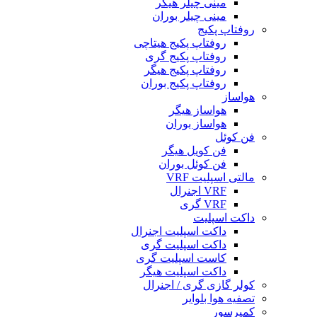
مینی چیلر هیگر
مینی چیلر بوران
روفتاپ پکیج
روفتاپ پکیج هیتاچی
روفتاپ پکیج گری
روفتاپ پکیج هیگر
روفتاپ پکیج بوران
هواساز
هواساز هیگر
هواساز بوران
فن کوئل
فن کویل هیگر
فن کوئل بوران
مالتی اسپلیت VRF
VRF اجنرال
VRF گری
داکت اسپلیت
داکت اسپلیت اجنرال
داکت اسپلیت گری
کاست اسپلیت گری
داکت اسپلیت هیگر
کولر گازی گری / اجنرال
تصفیه هوا بلوایر
کمپرسور