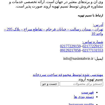
وی ان و برندهای معتبر در جهان است. ارائه تخصصی خدمات و
مشاوره فروش توسط نسیم تهویه آروند صورت پذیر است.
ارتباط با نسیم تهویه
آدرس:
تهران – میدان رسالت – خیابان فرجام – تقاطع سراج – پلاک 295 –
واحد 10
شماره تماس:
02177229159
–
02177229157
09129217058
–
02177131553
ایمیل: info@nasimtahvie.ir
مهندسی شده توسط مجموعه ساخت سردخانه
نسیم تهویه آروند
جست و جو
فهرست
دسته بندی ها
Instagram profile