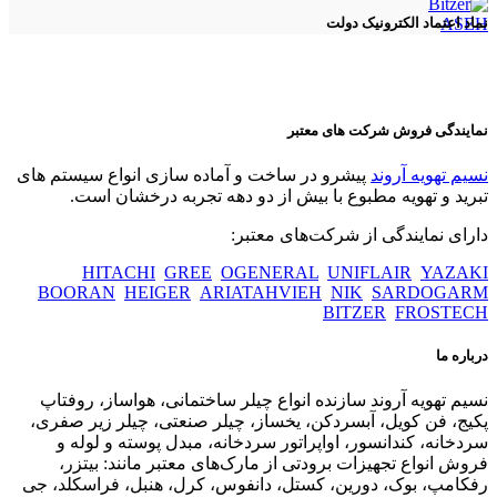
ASEH
نماد اعتماد الکترونیک دولت
نمایندگی فروش شرکت های معتبر
نسیم تهویه آروند
پیشرو در ساخت و آماده سازی انواع سیستم های
تبرید و تهویه مطبوع با بیش از دو دهه تجربه درخشان است.
دارای نمایندگی از شرکت‌های معتبر:
HITACHI
GREE
OGENERAL
UNIFLAIR
YAZAKI
BOORAN
HEIGER
ARIATAHVIEH
NIK
SARDOGARM
BITZER
FROSTECH
درباره ما
نسیم تهویه آروند سازنده انواع چیلر ساختمانی، هواساز، روفتاپ
پکیج، فن کویل، آبسردکن، یخساز، چیلر صنعتی، چیلر زیر صفری،
سردخانه، کندانسور، اواپراتور سردخانه، مبدل پوسته و لوله و
فروش انواع تجهیزات برودتی از مارک‌های معتبر مانند: بیتزر،
رفکامپ، بوک، دورین، کستل، دانفوس، کرل، هنبل، فراسکلد، جی