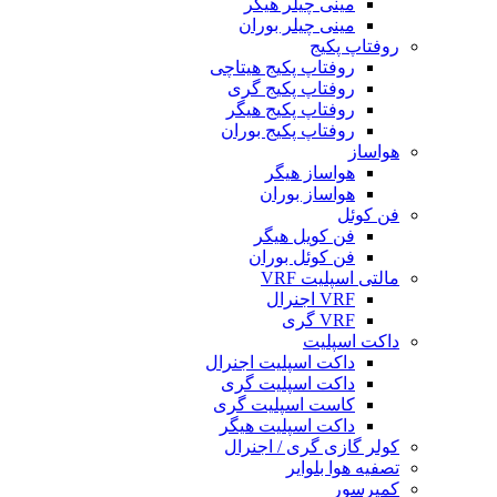
مینی چیلر هیگر
مینی چیلر بوران
روفتاپ پکیج
روفتاپ پکیج هیتاچی
روفتاپ پکیج گری
روفتاپ پکیج هیگر
روفتاپ پکیج بوران
هواساز
هواساز هیگر
هواساز بوران
فن کوئل
فن کویل هیگر
فن کوئل بوران
مالتی اسپلیت VRF
VRF اجنرال
VRF گری
داکت اسپلیت
داکت اسپلیت اجنرال
داکت اسپلیت گری
کاست اسپلیت گری
داکت اسپلیت هیگر
کولر گازی گری / اجنرال
تصفیه هوا بلوایر
کمپرسور