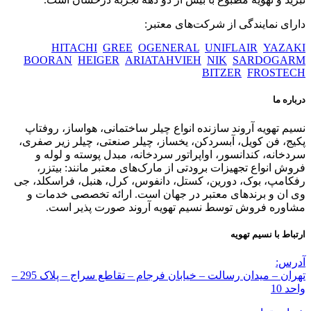
دارای نمایندگی از شرکت‌های معتبر:
HITACHI
GREE
OGENERAL
UNIFLAIR
YAZAKI
BOORAN
HEIGER
ARIATAHVIEH
NIK
SARDOGARM
BITZER
FROSTECH
درباره ما
نسیم تهویه آروند سازنده انواع چیلر ساختمانی، هواساز، روفتاپ
پکیج، فن کویل، آبسردکن، یخساز، چیلر صنعتی، چیلر زیر صفری،
سردخانه، کندانسور، اواپراتور سردخانه، مبدل پوسته و لوله و
فروش انواع تجهیزات برودتی از مارک‌های معتبر مانند: بیتزر،
رفکامپ، بوک، دورین، کستل، دانفوس، کرل، هنبل، فراسکلد، جی
وی ان و برندهای معتبر در جهان است. ارائه تخصصی خدمات و
مشاوره فروش توسط نسیم تهویه آروند صورت پذیر است.
ارتباط با نسیم تهویه
آدرس:
تهران – میدان رسالت – خیابان فرجام – تقاطع سراج – پلاک 295 –
واحد 10