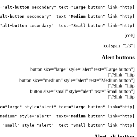
alt-button
 secondary" text="
Large
[button size="large" style="
alt-button
 secondary"  text="
Medium
[button size="medium" style="
alt-button
 secondary"  text="
Small
 button" link="http://"]

[button size="small" style="
[/col]
[col span=”1/3″]
Alert buttons
[button size=”large” style=”alert” text=”Large button”
link=”http://”]
[button size=”medium” style=”alert” text=”Medium button”
link=”http://”]
[button size=”small” style=”alert” text=”Small button”
link=”http://”]
Large
[button size="large" style="alert" text="
Medium
[button size="medium" style="alert"  text="
Small
 button" link="http://"]

[button size="small" style="alert"  text="
Alert .alt-button