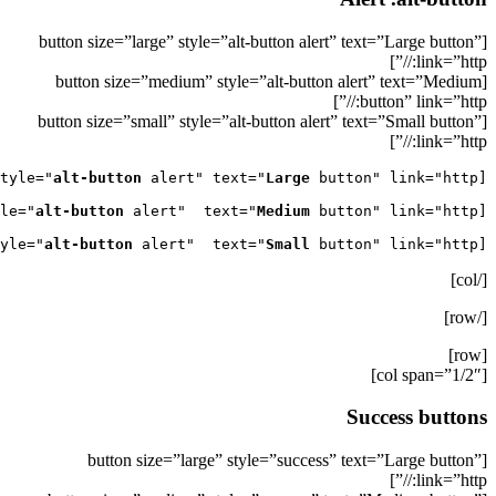
[button size=”large” style=”alt-button alert” text=”Large button”
link=”http://”]
[button size=”medium” style=”alt-button alert” text=”Medium
button” link=”http://”]
[button size=”small” style=”alt-button alert” text=”Small button”
link=”http://”]
alt-button
 alert" text="
Large
[button size="large" style="
alt-button
 alert"  text="
Medium
[button size="medium" style="
alt-button
 alert"  text="
Small
 button" link="http://"]

[button size="small" style="
[/col]
[/row]
[row]
[col span=”1/2″]
Success buttons
[button size=”large” style=”success” text=”Large button”
link=”http://”]