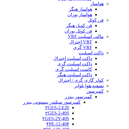
هواساز
هواساز هیگر
هواساز بوران
فن کوئل
فن کویل هیگر
فن کوئل بوران
مالتی اسپلیت VRF
VRF اجنرال
VRF گری
داکت اسپلیت
داکت اسپلیت اجنرال
داکت اسپلیت گری
کاست اسپلیت گری
داکت اسپلیت هیگر
کولر گازی گری / اجنرال
تصفیه هوا بلوایر
کمپرسور
کمپرسور بیتزر
کمپرسور سیلندر پیستونی بیتزر
۲GES-2.E20
۲GES-2-40S
۲GES-2Y-40S
۴PE-12-40P