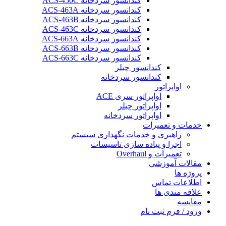
کندانسور سردخانه ACS-450C
کندانسور سردخانه ACS-463A
کندانسور سردخانه ACS-463B
کندانسور سردخانه ACS-463C
کندانسور سردخانه ACS-663A
کندانسور سردخانه ACS-663B
کندانسور سردخانه ACS-663C
کندانسور چیلر
کندانسور سردخانه
اواپراتور
اواپراتور سری ACE
اواپراتور چیلر
اواپراتور سردخانه
خدمات و تعمیرات
راهبری و خدمات نگهداری سیستم
اجرا و پیاده سازی تاسیسات
تعمیرات و Overhaul
مقالات آموزشی
پروژه ها
اطلاعات تماس
علاقه مندی ها
مقایسه
ورود / فرم ثبت نام