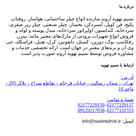
درباره ما
نسیم تهویه آروند سازنده انواع چیلر ساختمانی، هواساز، روفتاپ
پکیج، فن کویل، آبسردکن، یخساز، چیلر صنعتی، چیلر زیر صفری،
سردخانه، کندانسور، اواپراتور سردخانه، مبدل پوسته و لوله و
فروش انواع تجهیزات برودتی از مارک‌های معتبر مانند: بیتزر،
رفکامپ، بوک، دورین، کستل، دانفوس، کرل، هنبل، فراسکلد، جی
وی ان و برندهای معتبر در جهان است. ارائه تخصصی خدمات و
مشاوره فروش توسط نسیم تهویه آروند صورت پذیر است.
ارتباط با نسیم تهویه
آدرس:
تهران – میدان رسالت – خیابان فرجام – تقاطع سراج – پلاک 295 –
واحد 10
شماره تماس:
02177229159
–
02177229157
09129217058
–
02177131553
ایمیل: info@nasimtahvie.ir