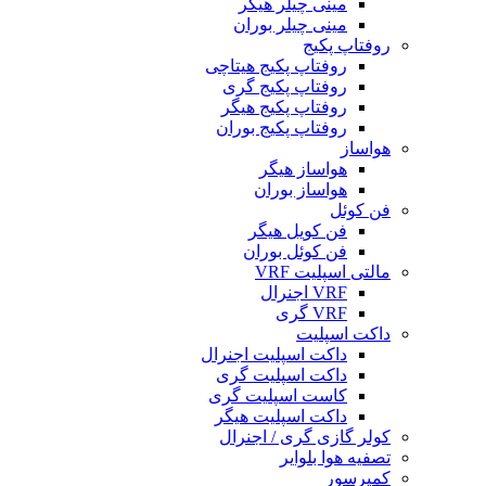
مینی چیلر هیگر
مینی چیلر بوران
روفتاپ پکیج
روفتاپ پکیج هیتاچی
روفتاپ پکیج گری
روفتاپ پکیج هیگر
روفتاپ پکیج بوران
هواساز
هواساز هیگر
هواساز بوران
فن کوئل
فن کویل هیگر
فن کوئل بوران
مالتی اسپلیت VRF
VRF اجنرال
VRF گری
داکت اسپلیت
داکت اسپلیت اجنرال
داکت اسپلیت گری
کاست اسپلیت گری
داکت اسپلیت هیگر
کولر گازی گری / اجنرال
تصفیه هوا بلوایر
کمپرسور