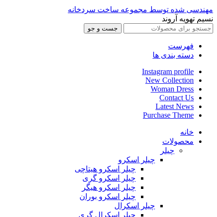
مهندسی شده توسط مجموعه ساخت سردخانه
نسیم تهویه آروند
جست و جو
فهرست
دسته بندی ها
Instagram profile
New Collection
Woman Dress
Contact Us
Latest News
Purchase Theme
خانه
محصولات
چیلر
چیلر اسکرو
چیلر اسکرو هیتاچی
چیلر اسکرو گری
چیلر اسکرو هیگر
چیلر اسکرو بوران
چیلر اسکرال
چیلر اسکرال گری