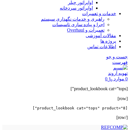
اواپراتور چیلر
اواپراتور سردخانه
خدمات و تعمیرات
راهبری و خدمات نگهداری سیستم
اجرا و پیاده سازی تاسیسات
تعمیرات و Overhaul
مقالات آموزشی
پروژه ها
اطلاعات تماس
جست و جو
فهرست
0
موارد
﷼
0
[product_lookbook cat=”tops”]
[row]
[product_lookbook cat="tops" product="8"]

[/row]