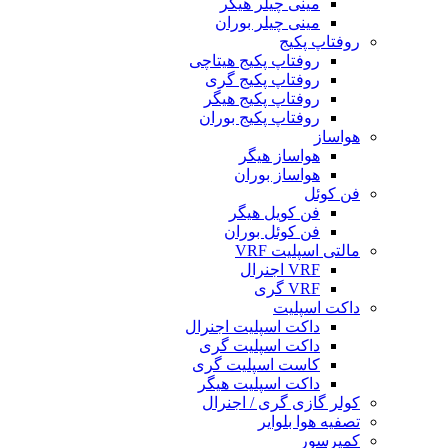
مینی چیلر هیگر
مینی چیلر بوران
روفتاپ پکیج
روفتاپ پکیج هیتاچی
روفتاپ پکیج گری
روفتاپ پکیج هیگر
روفتاپ پکیج بوران
هواساز
هواساز هیگر
هواساز بوران
فن کوئل
فن کویل هیگر
فن کوئل بوران
مالتی اسپلیت VRF
VRF اجنرال
VRF گری
داکت اسپلیت
داکت اسپلیت اجنرال
داکت اسپلیت گری
کاست اسپلیت گری
داکت اسپلیت هیگر
کولر گازی گری / اجنرال
تصفیه هوا بلوایر
کمپرسور