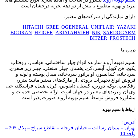
تبرید و تهویه مطبوع با بیش از دو دهه تجربه درخشان است.
دارای نمایندگی از شرکت‌های معتبر:
HITACHI
GREE
OGENERAL
UNIFLAIR
YAZAKI
BOORAN
HEIGER
ARIATAHVIEH
NIK
SARDOGARM
BITZER
FROSTECH
درباره ما
نسیم تهویه آروند سازنده انواع چیلر ساختمانی، هواساز، روفتاپ
پکیج، فن کویل، آبسردکن، یخساز، چیلر صنعتی، چیلر زیر صفری،
سردخانه، کندانسور، اواپراتور سردخانه، مبدل پوسته و لوله و
فروش انواع تجهیزات برودتی از مارک‌های معتبر مانند: بیتزر،
رفکامپ، بوک، دورین، کستل، دانفوس، کرل، هنبل، فراسکلد، جی
وی ان و برندهای معتبر در جهان است. ارائه تخصصی خدمات و
مشاوره فروش توسط نسیم تهویه آروند صورت پذیر است.
ارتباط با نسیم تهویه
آدرس:
تهران – میدان رسالت – خیابان فرجام – تقاطع سراج – پلاک 295 –
واحد 10