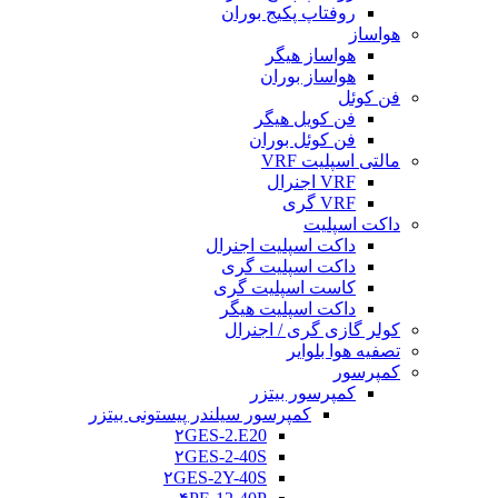
روفتاپ پکیج بوران
هواساز
هواساز هیگر
هواساز بوران
فن کوئل
فن کویل هیگر
فن کوئل بوران
مالتی اسپلیت VRF
VRF اجنرال
VRF گری
داکت اسپلیت
داکت اسپلیت اجنرال
داکت اسپلیت گری
کاست اسپلیت گری
داکت اسپلیت هیگر
کولر گازی گری / اجنرال
تصفیه هوا بلوایر
کمپرسور
کمپرسور بیتزر
کمپرسور سیلندر پیستونی بیتزر
۲GES-2.E20
۲GES-2-40S
۲GES-2Y-40S