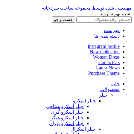
مهندسی شده توسط مجموعه ساخت سردخانه
نسیم تهویه آروند
جست و جو
فهرست
دسته بندی ها
Instagram profile
New Collection
Woman Dress
Contact Us
Latest News
Purchase Theme
خانه
محصولات
چیلر
چیلر اسکرو
چیلر اسکرو هیتاچی
چیلر اسکرو گری
چیلر اسکرو هیگر
چیلر اسکرو بوران
چیلر اسکرال