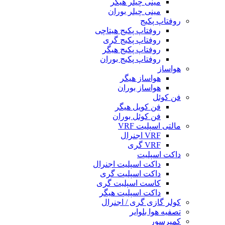
مینی چیلر هیگر
مینی چیلر بوران
روفتاپ پکیج
روفتاپ پکیج هیتاچی
روفتاپ پکیج گری
روفتاپ پکیج هیگر
روفتاپ پکیج بوران
هواساز
هواساز هیگر
هواساز بوران
فن کوئل
فن کویل هیگر
فن کوئل بوران
مالتی اسپلیت VRF
VRF اجنرال
VRF گری
داکت اسپلیت
داکت اسپلیت اجنرال
داکت اسپلیت گری
کاست اسپلیت گری
داکت اسپلیت هیگر
کولر گازی گری / اجنرال
تصفیه هوا بلوایر
کمپرسور