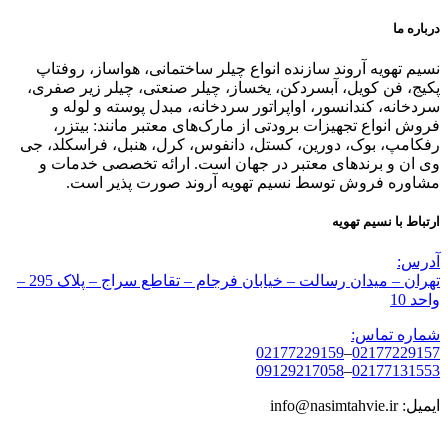
درباره ما
نسیم تهویه آروند سازنده انواع چیلر ساختمانی، هواساز، روفتاپ
پکیج، فن کویل، آبسردکن، یخساز، چیلر صنعتی، چیلر زیر صفری،
سردخانه، کندانسور، اواپراتور سردخانه، مبدل پوسته و لوله و
فروش انواع تجهیزات برودتی از مارک‌های معتبر مانند: بیتزر،
رفکامپ، بوک، دورین، کستل، دانفوس، کرل، هنبل، فراسکلد، جی
وی ان و برندهای معتبر در جهان است. ارائه تخصصی خدمات و
مشاوره فروش توسط نسیم تهویه آروند صورت پذیر است.
ارتباط با نسیم تهویه
آدرس:
تهران – میدان رسالت – خیابان فرجام – تقاطع سراج – پلاک 295 –
واحد 10
شماره تماس:
02177229159
–
02177229157
09129217058
–
02177131553
ایمیل: info@nasimtahvie.ir