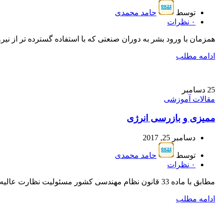
توسط
حامد محمدی
۰
نظرات
همزمان با ورود بشر به دوران صنعتی که با استفاده گسترده تر از نیر
ادامه مطلب
25
دسامبر
مقالات آموزشی
ممیزى و بازرسى انرژى
دسامبر 25, 2017
توسط
حامد محمدی
۰
نظرات
مطابق با ماده 33 قانون نظام مهندسی کشور مسئولیت نظارت عالیه بر اجراي ضـوابط و مقـررات ملـی سـاختمان در طراحـی و اجراي تمامی ساختمانها ب...
ادامه مطلب