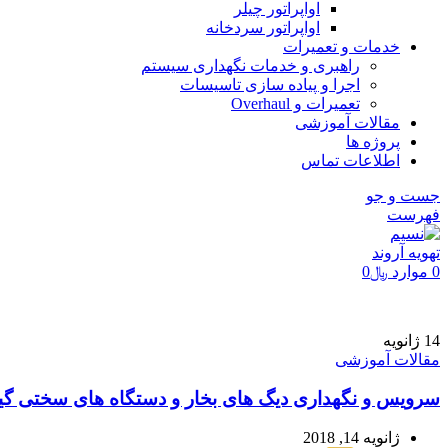
اواپراتور چیلر
اواپراتور سردخانه
خدمات و تعمیرات
راهبری و خدمات نگهداری سیستم
اجرا و پیاده سازی تاسیسات
تعمیرات و Overhaul
مقالات آموزشی
پروژه ها
اطلاعات تماس
جست و جو
فهرست
0
موارد
﷼
0
14
ژانویه
مقالات آموزشی
سرویس و نگهداری دیگ های بخار و دستگاه های سختی گی
ژانویه 14, 2018