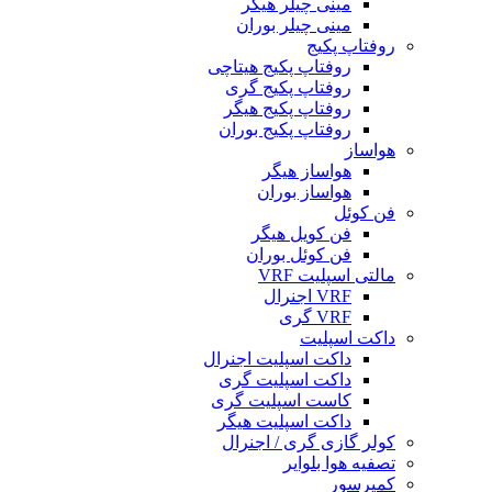
مینی چیلر هیگر
مینی چیلر بوران
روفتاپ پکیج
روفتاپ پکیج هیتاچی
روفتاپ پکیج گری
روفتاپ پکیج هیگر
روفتاپ پکیج بوران
هواساز
هواساز هیگر
هواساز بوران
فن کوئل
فن کویل هیگر
فن کوئل بوران
مالتی اسپلیت VRF
VRF اجنرال
VRF گری
داکت اسپلیت
داکت اسپلیت اجنرال
داکت اسپلیت گری
کاست اسپلیت گری
داکت اسپلیت هیگر
کولر گازی گری / اجنرال
تصفیه هوا بلوایر
کمپرسور