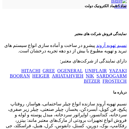
ASEH
نماد اعتماد الکترونیک دولت
نمایندگی فروش شرکت های معتبر
نسیم تهویه آروند
پیشرو در ساخت و آماده سازی انواع سیستم های
تبرید و تهویه مطبوع با بیش از دو دهه تجربه درخشان است.
دارای نمایندگی از شرکت‌های معتبر:
HITACHI
GREE
OGENERAL
UNIFLAIR
YAZAKI
BOORAN
HEIGER
ARIATAHVIEH
NIK
SARDOGARM
BITZER
FROSTECH
درباره ما
نسیم تهویه آروند سازنده انواع چیلر ساختمانی، هواساز، روفتاپ
پکیج، فن کویل، آبسردکن، یخساز، چیلر صنعتی، چیلر زیر صفری،
سردخانه، کندانسور، اواپراتور سردخانه، مبدل پوسته و لوله و
فروش انواع تجهیزات برودتی از مارک‌های معتبر مانند: بیتزر،
رفکامپ، بوک، دورین، کستل، دانفوس، کرل، هنبل، فراسکلد، جی