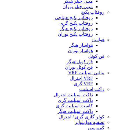
مینی چیلر هیگر
مینی چیلر بوران
روفتاپ پکیج
روفتاپ پکیج هیتاچی
روفتاپ پکیج گری
روفتاپ پکیج هیگر
روفتاپ پکیج بوران
هواساز
هواساز هیگر
هواساز بوران
فن کوئل
فن کویل هیگر
فن کوئل بوران
مالتی اسپلیت VRF
VRF اجنرال
VRF گری
داکت اسپلیت
داکت اسپلیت اجنرال
داکت اسپلیت گری
کاست اسپلیت گری
داکت اسپلیت هیگر
کولر گازی گری / اجنرال
تصفیه هوا بلوایر
کمپرسور