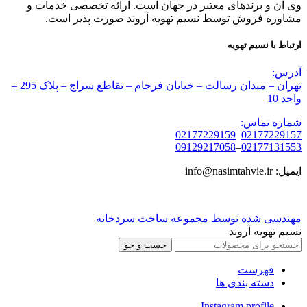
وی ان و برندهای معتبر در جهان است. ارائه تخصصی خدمات و
مشاوره فروش توسط نسیم تهویه آروند صورت پذیر است.
ارتباط با نسیم تهویه
آدرس:
تهران – میدان رسالت – خیابان فرجام – تقاطع سراج – پلاک 295 –
واحد 10
شماره تماس:
02177229159
–
02177229157
09129217058
–
02177131553
ایمیل: info@nasimtahvie.ir
مهندسی شده توسط مجموعه ساخت سردخانه
نسیم تهویه آروند
جست و جو
فهرست
دسته بندی ها
Instagram profile