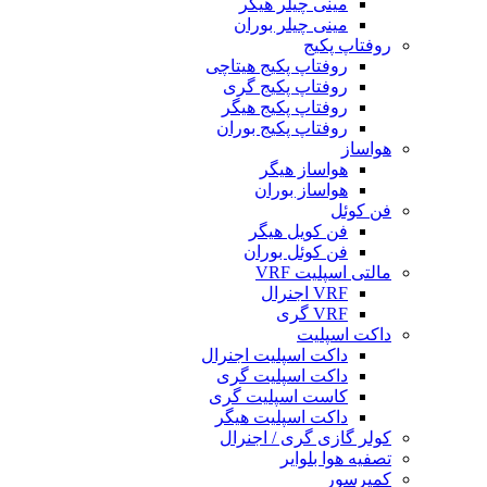
مینی چیلر هیگر
مینی چیلر بوران
روفتاپ پکیج
روفتاپ پکیج هیتاچی
روفتاپ پکیج گری
روفتاپ پکیج هیگر
روفتاپ پکیج بوران
هواساز
هواساز هیگر
هواساز بوران
فن کوئل
فن کویل هیگر
فن کوئل بوران
مالتی اسپلیت VRF
VRF اجنرال
VRF گری
داکت اسپلیت
داکت اسپلیت اجنرال
داکت اسپلیت گری
کاست اسپلیت گری
داکت اسپلیت هیگر
کولر گازی گری / اجنرال
تصفیه هوا بلوایر
کمپرسور