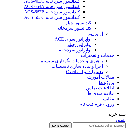
کندانسور سردخانه ACS-463C
کندانسور سردخانه ACS-663A
کندانسور سردخانه ACS-663B
کندانسور سردخانه ACS-663C
کندانسور چیلر
کندانسور سردخانه
اواپراتور
اواپراتور سری ACE
اواپراتور چیلر
اواپراتور سردخانه
خدمات و تعمیرات
راهبری و خدمات نگهداری سیستم
اجرا و پیاده سازی تاسیسات
تعمیرات و Overhaul
مقالات آموزشی
پروژه ها
اطلاعات تماس
علاقه مندی ها
مقایسه
ورود / فرم ثبت نام
سبد خرید
بستن
جست و جو