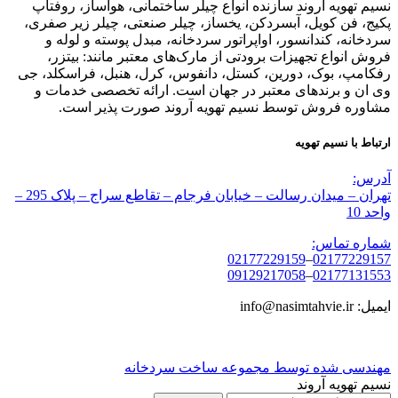
نسیم تهویه آروند سازنده انواع چیلر ساختمانی، هواساز، روفتاپ
پکیج، فن کویل، آبسردکن، یخساز، چیلر صنعتی، چیلر زیر صفری،
سردخانه، کندانسور، اواپراتور سردخانه، مبدل پوسته و لوله و
فروش انواع تجهیزات برودتی از مارک‌های معتبر مانند: بیتزر،
رفکامپ، بوک، دورین، کستل، دانفوس، کرل، هنبل، فراسکلد، جی
وی ان و برندهای معتبر در جهان است. ارائه تخصصی خدمات و
مشاوره فروش توسط نسیم تهویه آروند صورت پذیر است.
ارتباط با نسیم تهویه
آدرس:
تهران – میدان رسالت – خیابان فرجام – تقاطع سراج – پلاک 295 –
واحد 10
شماره تماس:
02177229159
–
02177229157
09129217058
–
02177131553
ایمیل: info@nasimtahvie.ir
مهندسی شده توسط مجموعه ساخت سردخانه
نسیم تهویه آروند