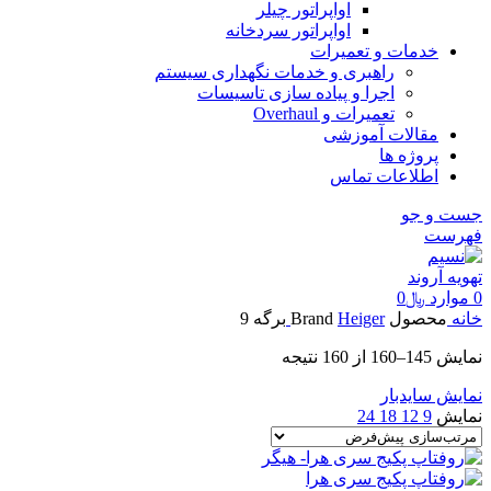
اواپراتور چیلر
اواپراتور سردخانه
خدمات و تعمیرات
راهبری و خدمات نگهداری سیستم
اجرا و پیاده سازی تاسیسات
تعمیرات و Overhaul
مقالات آموزشی
پروژه ها
اطلاعات تماس
جست و جو
فهرست
0
موارد
﷼
0
خانه
محصول Brand
Heiger
برگه 9
نمایش 145–160 از 160 نتیجه
نمایش سایدبار
نمایش
9
12
18
24