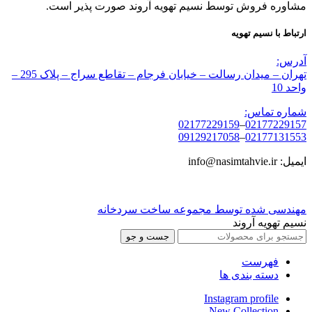
مشاوره فروش توسط نسیم تهویه آروند صورت پذیر است.
ارتباط با نسیم تهویه
آدرس:
تهران – میدان رسالت – خیابان فرجام – تقاطع سراج – پلاک 295 –
واحد 10
شماره تماس:
02177229159
–
02177229157
09129217058
–
02177131553
ایمیل: info@nasimtahvie.ir
مهندسی شده توسط مجموعه ساخت سردخانه
نسیم تهویه آروند
جست و جو
فهرست
دسته بندی ها
Instagram profile
New Collection