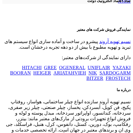
ASEH
نماد اعتماد الکترونیک دولت
نمایندگی فروش شرکت های معتبر
نسیم تهویه آروند
پیشرو در ساخت و آماده سازی انواع سیستم های
تبرید و تهویه مطبوع با بیش از دو دهه تجربه درخشان است.
دارای نمایندگی از شرکت‌های معتبر:
HITACHI
GREE
OGENERAL
UNIFLAIR
YAZAKI
BOORAN
HEIGER
ARIATAHVIEH
NIK
SARDOGARM
BITZER
FROSTECH
درباره ما
نسیم تهویه آروند سازنده انواع چیلر ساختمانی، هواساز، روفتاپ
پکیج، فن کویل، آبسردکن، یخساز، چیلر صنعتی، چیلر زیر صفری،
سردخانه، کندانسور، اواپراتور سردخانه، مبدل پوسته و لوله و
فروش انواع تجهیزات برودتی از مارک‌های معتبر مانند: بیتزر،
رفکامپ، بوک، دورین، کستل، دانفوس، کرل، هنبل، فراسکلد، جی
وی ان و برندهای معتبر در جهان است. ارائه تخصصی خدمات و