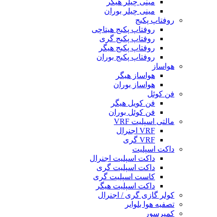
مینی چیلر هیگر
مینی چیلر بوران
روفتاپ پکیج
روفتاپ پکیج هیتاچی
روفتاپ پکیج گری
روفتاپ پکیج هیگر
روفتاپ پکیج بوران
هواساز
هواساز هیگر
هواساز بوران
فن کوئل
فن کویل هیگر
فن کوئل بوران
مالتی اسپلیت VRF
VRF اجنرال
VRF گری
داکت اسپلیت
داکت اسپلیت اجنرال
داکت اسپلیت گری
کاست اسپلیت گری
داکت اسپلیت هیگر
کولر گازی گری / اجنرال
تصفیه هوا بلوایر
کمپرسور