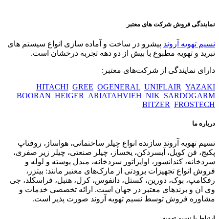
نمایندگی فروش شرکت های معتبر
نسیم تهویه آروند
پیشرو در ساخت و آماده سازی انواع سیستم های
تبرید و تهویه مطبوع با بیش از دو دهه تجربه درخشان است.
دارای نمایندگی از شرکت‌های معتبر:
HITACHI
GREE
OGENERAL
UNIFLAIR
YAZAKI
BOORAN
HEIGER
ARIATAHVIEH
NIK
SARDOGARM
BITZER
FROSTECH
درباره ما
نسیم تهویه آروند سازنده انواع چیلر ساختمانی، هواساز، روفتاپ
پکیج، فن کویل، آبسردکن، یخساز، چیلر صنعتی، چیلر زیر صفری،
سردخانه، کندانسور، اواپراتور سردخانه، مبدل پوسته و لوله و
فروش انواع تجهیزات برودتی از مارک‌های معتبر مانند: بیتزر،
رفکامپ، بوک، دورین، کستل، دانفوس، کرل، هنبل، فراسکلد، جی
وی ان و برندهای معتبر در جهان است. ارائه تخصصی خدمات و
مشاوره فروش توسط نسیم تهویه آروند صورت پذیر است.
ارتباط با نسیم تهویه