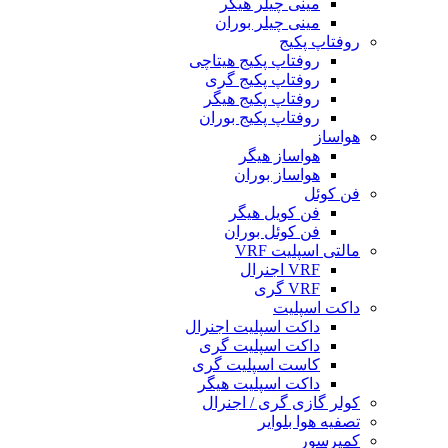
مینی چیلر هیگر
مینی چیلر بوران
روفتاپ پکیج
روفتاپ پکیج هیتاچی
روفتاپ پکیج گری
روفتاپ پکیج هیگر
روفتاپ پکیج بوران
هواساز
هواساز هیگر
هواساز بوران
فن کوئل
فن کویل هیگر
فن کوئل بوران
مالتی اسپلیت VRF
VRF اجنرال
VRF گری
داکت اسپلیت
داکت اسپلیت اجنرال
داکت اسپلیت گری
کاست اسپلیت گری
داکت اسپلیت هیگر
کولر گازی گری / اجنرال
تصفیه هوا بلوایر
کمپرسور