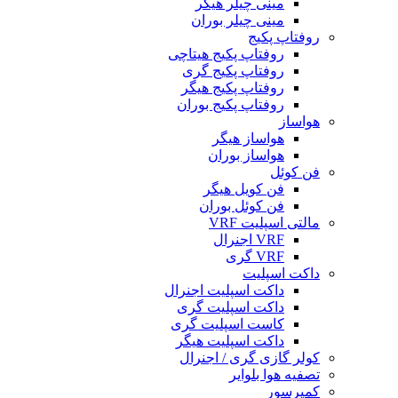
مینی چیلر هیگر
مینی چیلر بوران
روفتاپ پکیج
روفتاپ پکیج هیتاچی
روفتاپ پکیج گری
روفتاپ پکیج هیگر
روفتاپ پکیج بوران
هواساز
هواساز هیگر
هواساز بوران
فن کوئل
فن کویل هیگر
فن کوئل بوران
مالتی اسپلیت VRF
VRF اجنرال
VRF گری
داکت اسپلیت
داکت اسپلیت اجنرال
داکت اسپلیت گری
کاست اسپلیت گری
داکت اسپلیت هیگر
کولر گازی گری / اجنرال
تصفیه هوا بلوایر
کمپرسور