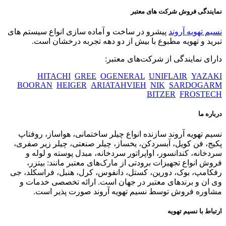
نمایندگی فروش شرکت های معتبر
نسیم تهویه آروند
پیشرو در ساخت و آماده سازی انواع سیستم های
تبرید و تهویه مطبوع با بیش از دو دهه تجربه درخشان است.
دارای نمایندگی از شرکت‌های معتبر:
HITACHI
GREE
OGENERAL
UNIFLAIR
YAZAKI
BOORAN
HEIGER
ARIATAHVIEH
NIK
SARDOGARM
BITZER
FROSTECH
درباره ما
نسیم تهویه آروند سازنده انواع چیلر ساختمانی، هواساز، روفتاپ
پکیج، فن کویل، آبسردکن، یخساز، چیلر صنعتی، چیلر زیر صفری،
سردخانه، کندانسور، اواپراتور سردخانه، مبدل پوسته و لوله و
فروش انواع تجهیزات برودتی از مارک‌های معتبر مانند: بیتزر،
رفکامپ، بوک، دورین، کستل، دانفوس، کرل، هنبل، فراسکلد، جی
وی ان و برندهای معتبر در جهان است. ارائه تخصصی خدمات و
مشاوره فروش توسط نسیم تهویه آروند صورت پذیر است.
ارتباط با نسیم تهویه