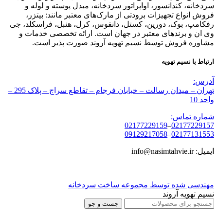
سردخانه، کندانسور، اواپراتور سردخانه، مبدل پوسته و لوله و
فروش انواع تجهیزات برودتی از مارک‌های معتبر مانند: بیتزر،
رفکامپ، بوک، دورین، کستل، دانفوس، کرل، هنبل، فراسکلد، جی
وی ان و برندهای معتبر در جهان است. ارائه تخصصی خدمات و
مشاوره فروش توسط نسیم تهویه آروند صورت پذیر است.
ارتباط با نسیم تهویه
آدرس:
تهران – میدان رسالت – خیابان فرجام – تقاطع سراج – پلاک 295 –
واحد 10
شماره تماس:
02177229159
–
02177229157
09129217058
–
02177131553
ایمیل: info@nasimtahvie.ir
مهندسی شده توسط مجموعه ساخت سردخانه
نسیم تهویه آروند
جست و جو