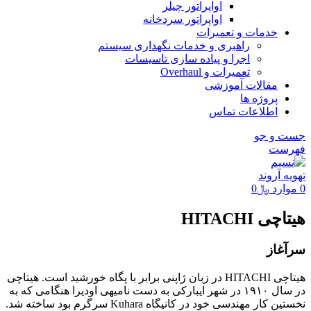
اواپراتور چیلر
اواپراتور سردخانه
خدمات و تعمیرات
راهبری و خدمات نگهداری سیستم
اجرا و پیاده سازی تاسیسات
تعمیرات و Overhaul
مقالات آموزشی
پروژه ها
اطلاعات تماس
جست و جو
فهرست
0
موارد
﷼
0
هیتاچی HITACHI
سرآغاز
هیتاچی HITACHI در زبان ژاپنی برابر با پگاه خورشید است. هیتاچی
در سال ۱۹۱۰ در شهر ایبارکی به دست نامیهی اودیرا هنگامی که به
نخستین کار مهندسی خود در کانیگاه Kuhara سرگرم بود ساخته شد.