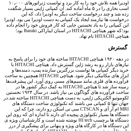
اودیرا همه تلاش خود را به کار برد و توانست ژنراتورهای ۱۰٫۰۰۰
اسب بخاری را در ۵ ماه آماده کند. آن کمپانی ژاپنی بسیار شگفت
زده شد و چند درخواست ساخت دیگر به اودیرا داد، که این
درخواست ها نیازمند ایجاد یک کمپانی به دست اودیرا می بود. اودیرا
این کمپانی را به یاد نخستین جایی که کار فروش خود را انجام داده
بود؛که شهر هیتاچی HITACHI در استان ایباراکی Ibaraki بود؛
هیتاچی HITACHI نام نهاد.
گسترش
در دهه ۱۹۲۰ هیتاچی HITACHI ساخته های خود را برای پاسخ به
نیازهای بازار رو به رشد ژاپن گسترش داد. هیتاچی HITACHI با
خرید دیگر کمپانی ها توانست بزرگترین سازنده پمپ، دمنده‌ها و
ابزار های مکانیکی دیگر شود. هیتاچی HITACHI همچنین به ساخت
فرآورده های فلزی مانند سیم‌های مسی روی آورد. این پیشرفت‌ها
زمینه ساز شد تا هیتاچی HITACHI به کمک دیگر کشور ها در
ساخت فرآورده های گوناگون بی نیاز باشد. در سال ۱۹۲۴ نخستین
لکوموتیو الکتریکی ژاپنی، به دست هیتاچی HITACHI ساخته شد.در
جهان تنها ۵ کمپانی می باشند که تکنولوژی ساخت دستگاه های
MRI ام آر آی و CTSCAN سی تی اسکن رو دارند، چرا که این
دستگاه ها بسیار تکنولوژی پیچیده ای دارند تا اندازه ای که روی این
دستگاه ها برچسب HI tech نوشته شده است و کارشناسان ویژه ی
این دستگاه ها در کارگاه های ویژه و پنهانی برای پیشگیری از درز