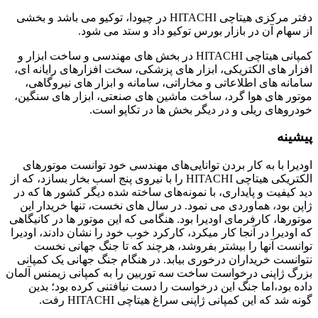
دفتر مرکزی هیتاچی HITACHI در چیودا، توکیو می باشد و بخشی
از سهام آن در بازار بورس توکیو داد و ستد می شود.
کمپانی هیتاچی HITACHI در بخش های مهندسی و ساخت ابزار و
افزار های الکتریکی، ابزار های پزشکی، سخت افزارهای رایانه ای،
سامانه های اطلاعاتی و مخاراتی، سامانه و ابزار های نیروگاهی،
موتور های هوا گرد، ساخت ماشین های صنعتی، ابزار های سنگین،
خودروهای ریلی و در دیگر بخش ها در تکاپو است.
پیشینه
اودیرا با به کار بردن توانایی‌های مهندسی خود توانست موتورهای
الکتریکی هیتاچی HITACHI را با نیروی پنج اسب بخار بسازد، که از
دید کیفیت و پایداری، با نمونه‌های ساخته شده دیگر کشور ها که در
ژاپن بود، هماوردی می نمود. در سال های نخست، تنها خریدار این
موتورها، کارفرمای اودیرا بود. هنگامی که این موتور ها در کانیگاهی
که اودیرا در آنجا کار میکرد، کارکرد خوب خود را نشان دادند، اودیرا
توانست آنها را بیشتر بفروشد، هرچند که تا جنگ جهانی نخست
نتوانست خریداران درخوری بیابد. در هنگام جنگ جهانی یک کمپانی
بزرگ ژاپنی درخواست ساخت سه توربین را به کمپانی زیمنس آلمان
داده بود،اما جنگ این درخواست را دست نیافتنی کرده بود؛ بدین
گونه شد که این کمپانی ژاپنی سراغ هیتاچی HITACHI رفت.