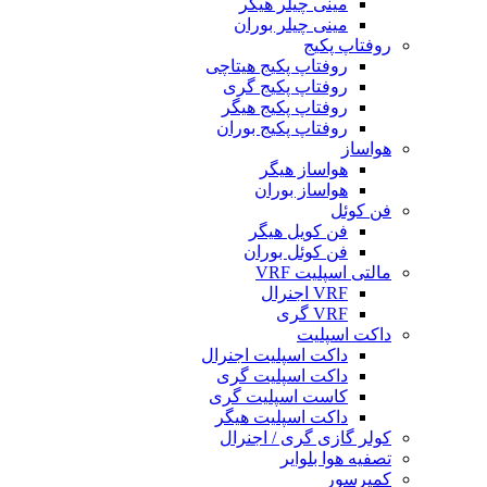
مینی چیلر هیگر
مینی چیلر بوران
روفتاپ پکیج
روفتاپ پکیج هیتاچی
روفتاپ پکیج گری
روفتاپ پکیج هیگر
روفتاپ پکیج بوران
هواساز
هواساز هیگر
هواساز بوران
فن کوئل
فن کویل هیگر
فن کوئل بوران
مالتی اسپلیت VRF
VRF اجنرال
VRF گری
داکت اسپلیت
داکت اسپلیت اجنرال
داکت اسپلیت گری
کاست اسپلیت گری
داکت اسپلیت هیگر
کولر گازی گری / اجنرال
تصفیه هوا بلوایر
کمپرسور