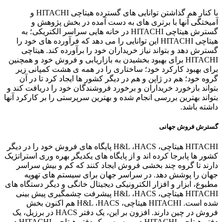
با کنار هم گذاشتن توانایی های گسترده هیتاچی HITACHI و
آمیختگی آنها با برتری های به دست آمده در بخش پژوهش و
گسترش هیتاچی HITACHI در خانه هایی سراسر الکتریکی؛ به
هیتاچی HITACHI این توانایی را می دهد که فرآورده های خود را
گسترش دهد و بتواند نیاز خریداران خود را برآورده کند. هیتاچی
HITACHI برای بهبود بخشیدن به بازاریابی و فروش خود و همچنین
برای بهبود کارکرد خود؛ ساختاری را در همه ی هشت کمپانی زیر
گروه خود؛ هم در ژاپن و هم در دیگر کشور ها ایجاد کرد تا در آن
بتواند بازخورد خریداران و برخورد فروشندگان خود را دریافت کند و
بتواند بهترین بررسی انجام شده و بهترین سرپرستی را بر کارکرد آنها
داشته باشد.
گسترش فروش جهانی
HITACHI هیتاچی، H&L ،HACS پایگاه های فروش خود را در دیگر
کشور ها پابرجا کرده اند و از پایگاه های یکدیگر بهره وری استراتژیک
دارند تا گروه چند بخشی فروش ایجاد کنند که کم و بیش سراسر
جهان را پوشش دهد. در سراسر جهان برای سیستم های تهویه
مطبوع، ابزار و افزار الکترونیکی دیجیتال خانگی و دیگر دستگاه های
HITACHI هیتاچی، H&L ،HACS پیشرفت چشمگیری پیش بینی
شده است. HITACHI هیتاچی، H&L ،HACS هم اکنون بخش
فروش در چین دارند. افزون بر این، یک دفتر HACS در برزیل، یک
دفتر هیتاچی HITACHI در روسیه و یک دفتر هیتاچی HITACHI در