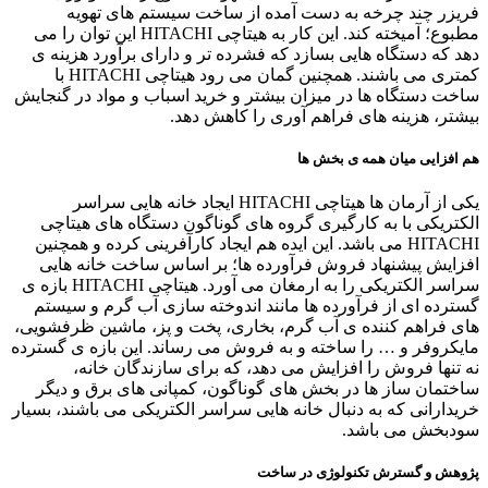
فریزر چند چرخه به دست آمده از ساخت سیستم های تهویه
مطبوع؛ آمیخته کند. این کار به هیتاچی HITACHI این توان را می
دهد که دستگاه هایی بسازد که فشرده تر و دارای برآورد هزینه ی
کمتری می باشند. همچنین گمان می رود هیتاچی HITACHI با
ساخت دستگاه ها در میزان بیشتر و خرید اسباب و مواد در گنجایش
بیشتر، هزینه های فراهم آوری را کاهش دهد.
هم افزایی میان همه ی بخش ها
یکی از آرمان ها هیتاچی HITACHI ایجاد خانه هایی سراسر
الکتریکی با به کارگیری گروه های گوناگون دستگاه های هیتاچی
HITACHI می باشد. این ایده هم ایجاد کارآفرینی کرده و همچنین
افزایش پیشنهاد فروش فرآورده ها؛ بر اساس ساخت خانه هایی
سراسر الکتریکی را به ارمغان می آورد. هیتاچی HITACHI بازه ی
گسترده ای از فرآورده ها مانند اندوخته سازی آب گرم و سیستم
های فراهم کننده ی آب گرم، بخاری، پخت و پز، ماشین ظرفشویی،
مایکروفر و … را ساخته و به فروش می رساند. این بازه ی گسترده
نه تنها فروش را افزایش می دهد، که برای سازندگان خانه،
ساختمان ساز ها در بخش های گوناگون، کمپانی های برق و دیگر
خریدارانی که به دنبال خانه هایی سراسر الکتریکی می باشند، بسیار
سودبخش می باشد.
پژوهش و گسترش تکنولوژی در ساخت