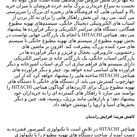
نخست به سراغ خریدارن بزرگ مانند خرده فروشان با میزان خرید
بالا و کمپانی هایی که فروشگاه های زنجیره ای بزرگ را سرپرستی
می کنند، می رود. این بخش راهکار هایی را برای به کار بردن از
اسباب های الکترونیکی دیجیتال خانگی، سیستم‌های تهویه مطبوع
همگانی، دستگاه های سراسر الکتریکی و دیگر فرآورده ها پیشنهاد
می دهد. هیتاچی HITACHI با انجام یک بازرگانی جهانی توانست در
بخش تهویه مطبوع از سیستم های تهویه مطبوع خانگی تا سیستم
های سرد کننده بزرگ، پیشرفت کند. افزون بر ماشین های
رختشویی، جاروبرقی، یخچال و فریزر و دیگر فرآورده ها در
بازرگانی اسباب خانگی، یک بازرگانی خانه ی سراسر الکتریکی
دارای سیستم های فراهم سازی آب گرم، اسباب آشپزخانه و دیگر
فرآورده های اساسی آینده خواهد بود. چیلر و دیگر فرآورده های
هیتاچی HITACHI ساخته هایی را پیشنهاد خواهد کرد که از این
چهارچوب گسترش می یابد. از دستگاه های خانگی تا دستگاه های
تهویه مطبوع بزرگ برای کاربردهای گوناگون هیتاچی HITACHI را
توانمند می سازد تا راهکار های گسترده ای را به خریداران خود
پیشنهاد دهد؛ و بازارهایی مانند برزیل، روسیه، هند، چین و دیگر
بخش‌های آسیا و اروپا را پوشش خواهد داد.
کاهش هزینه؛ افزایش راندمان
هیتاچی HITACHI در تلاش است تا تکنولوژی کمپرسور فشرده به
دست آمده از ساخت دستگاه های تهویه مطبوع را با تکنولوژی