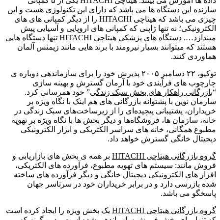
داده ها آموزش می بینند. هیتاچی HITACHI یکی از ۵ کمپانی
سازنده این دستگاه ها می باشد که دارای این تکنولوژی هست و این
چیزی می باشد که هیتاچی HITACHI را از دیگر کمپانی های های
الکترونیکی؛ نه تنها ژاپنی که کمپانی های اروپایی و آسیایی پیش
میندازد…. دستگاه های پزشکی هیتاچی HITACHI تنها دستگاه هایی
هستند که میتوانند بسیار نیرومند با برند هایی مانند زیمنس آلمان
هماوردی کنند.
توکیو، ۲۲ دسامبر ۲۰۰۵ پذیرش خود را برای سازماندهی دوباره ی
چارچوب های فرآیندی خود با آرمان گسترش و بهینه سازی
“
بازرگانی راهکار های بخش سبک زندگی
” خود همرسانی کرد.
سازمان نوین با پشتوانه بازرگانی های هم اینک با نگاه ویژه بر
خریداران، پشتیبانی پیچیده‌ای را از زیرساخت‌های سبک زندگی در
خانه، سازمان ها، فروشگاه‌ها و دیگر بخش ها با نگاه ویژه بر تهویه
مطبوع همگانی، خانه های سراسر الکتریکی و ابزار الکترونیکی
دیجیتال خانگی گسترش خواهد داد.
گروه بازرگانی هیتاچی HITACHI
بر همه ی بخش های بازاریابی و
فروش مانند: سیستم های تهویه مطبوع، فرآورده های الکتریکی،
افزار های الکترونیکی دیجیتال خانگی و دیگر فرآورده های ساخته
شده بازرسی دارد و در برابر خریداران خود در سرتاسر جهان
پاسخگو می باشد.
گروه بازرگانی هیتاچی HITACHI
یک بخش ویژه را ایجاد کرده است
که تنها برای بخش فروش سازماندهی شده است، بدین گونه که