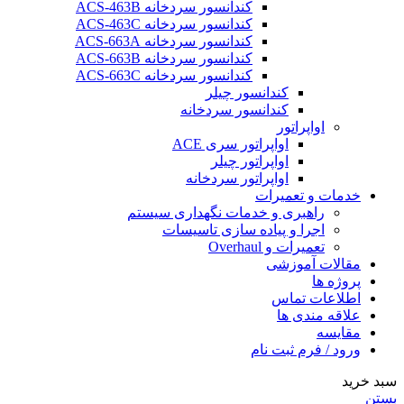
کندانسور سردخانه ACS-463B
کندانسور سردخانه ACS-463C
کندانسور سردخانه ACS-663A
کندانسور سردخانه ACS-663B
کندانسور سردخانه ACS-663C
کندانسور چیلر
کندانسور سردخانه
اواپراتور
اواپراتور سری ACE
اواپراتور چیلر
اواپراتور سردخانه
خدمات و تعمیرات
راهبری و خدمات نگهداری سیستم
اجرا و پیاده سازی تاسیسات
تعمیرات و Overhaul
مقالات آموزشی
پروژه ها
اطلاعات تماس
علاقه مندی ها
مقایسه
ورود / فرم ثبت نام
سبد خرید
بستن