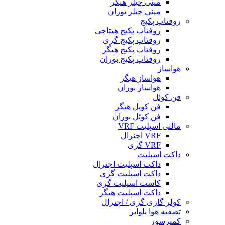
مینی چیلر هیگر
مینی چیلر بوران
روفتاپ پکیج
روفتاپ پکیج هیتاچی
روفتاپ پکیج گری
روفتاپ پکیج هیگر
روفتاپ پکیج بوران
هواساز
هواساز هیگر
هواساز بوران
فن کوئل
فن کویل هیگر
فن کوئل بوران
مالتی اسپلیت VRF
VRF اجنرال
VRF گری
داکت اسپلیت
داکت اسپلیت اجنرال
داکت اسپلیت گری
کاست اسپلیت گری
داکت اسپلیت هیگر
کولر گازی گری / اجنرال
تصفیه هوا بلوایر
کمپرسور