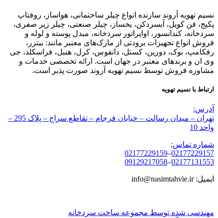
نسیم تهویه آروند سازنده انواع چیلر ساختمانی، هواساز، روفتاپ
پکیج، فن کویل، آبسردکن، یخساز، چیلر صنعتی، چیلر زیر صفری،
سردخانه، کندانسور، اواپراتور سردخانه، مبدل پوسته و لوله و
فروش انواع تجهیزات برودتی از مارک‌های معتبر مانند: بیتزر،
رفکامپ، بوک، دورین، کستل، دانفوس، کرل، هنبل، فراسکلد، جی
وی ان و برندهای معتبر در جهان است. ارائه تخصصی خدمات و
مشاوره فروش توسط نسیم تهویه آروند صورت پذیر است.
ارتباط با نسیم تهویه
آدرس:
تهران – میدان رسالت – خیابان فرجام – تقاطع سراج – پلاک 295 –
واحد 10
شماره تماس:
02177229159
–
02177229157
09129217058
–
02177131553
ایمیل: info@nasimtahvie.ir
مهندسی شده توسط مجموعه ساخت سردخانه