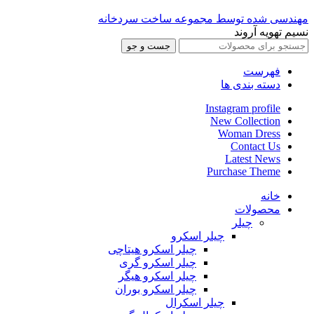
مهندسی شده توسط مجموعه ساخت سردخانه
نسیم تهویه آروند
جست و جو
فهرست
دسته بندی ها
Instagram profile
New Collection
Woman Dress
Contact Us
Latest News
Purchase Theme
خانه
محصولات
چیلر
چیلر اسکرو
چیلر اسکرو هیتاچی
چیلر اسکرو گری
چیلر اسکرو هیگر
چیلر اسکرو بوران
چیلر اسکرال