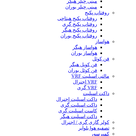
مینی چیلر هیگر
مینی چیلر بوران
روفتاپ پکیج
روفتاپ پکیج هیتاچی
روفتاپ پکیج گری
روفتاپ پکیج هیگر
روفتاپ پکیج بوران
هواساز
هواساز هیگر
هواساز بوران
فن کوئل
فن کویل هیگر
فن کوئل بوران
مالتی اسپلیت VRF
VRF اجنرال
VRF گری
داکت اسپلیت
داکت اسپلیت اجنرال
داکت اسپلیت گری
کاست اسپلیت گری
داکت اسپلیت هیگر
کولر گازی گری / اجنرال
تصفیه هوا بلوایر
کمپرسور