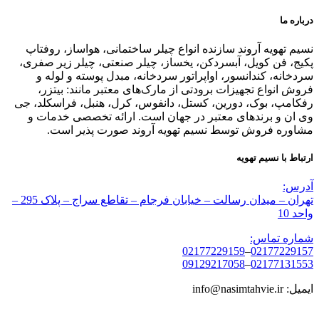
درباره ما
نسیم تهویه آروند سازنده انواع چیلر ساختمانی، هواساز، روفتاپ
پکیج، فن کویل، آبسردکن، یخساز، چیلر صنعتی، چیلر زیر صفری،
سردخانه، کندانسور، اواپراتور سردخانه، مبدل پوسته و لوله و
فروش انواع تجهیزات برودتی از مارک‌های معتبر مانند: بیتزر،
رفکامپ، بوک، دورین، کستل، دانفوس، کرل، هنبل، فراسکلد، جی
وی ان و برندهای معتبر در جهان است. ارائه تخصصی خدمات و
مشاوره فروش توسط نسیم تهویه آروند صورت پذیر است.
ارتباط با نسیم تهویه
آدرس:
تهران – میدان رسالت – خیابان فرجام – تقاطع سراج – پلاک 295 –
واحد 10
شماره تماس:
02177229159
–
02177229157
09129217058
–
02177131553
ایمیل: info@nasimtahvie.ir