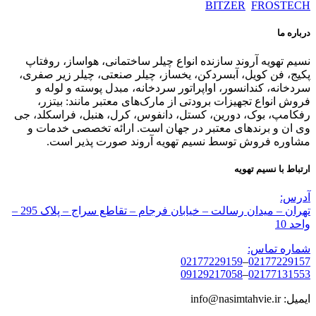
BITZER
FROSTECH
درباره ما
نسیم تهویه آروند سازنده انواع چیلر ساختمانی، هواساز، روفتاپ
پکیج، فن کویل، آبسردکن، یخساز، چیلر صنعتی، چیلر زیر صفری،
سردخانه، کندانسور، اواپراتور سردخانه، مبدل پوسته و لوله و
فروش انواع تجهیزات برودتی از مارک‌های معتبر مانند: بیتزر،
رفکامپ، بوک، دورین، کستل، دانفوس، کرل، هنبل، فراسکلد، جی
وی ان و برندهای معتبر در جهان است. ارائه تخصصی خدمات و
مشاوره فروش توسط نسیم تهویه آروند صورت پذیر است.
ارتباط با نسیم تهویه
آدرس:
تهران – میدان رسالت – خیابان فرجام – تقاطع سراج – پلاک 295 –
واحد 10
شماره تماس:
02177229159
–
02177229157
09129217058
–
02177131553
ایمیل: info@nasimtahvie.ir