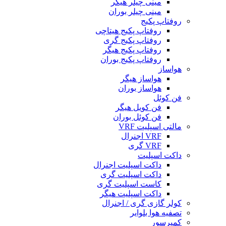
مینی چیلر هیگر
مینی چیلر بوران
روفتاپ پکیج
روفتاپ پکیج هیتاچی
روفتاپ پکیج گری
روفتاپ پکیج هیگر
روفتاپ پکیج بوران
هواساز
هواساز هیگر
هواساز بوران
فن کوئل
فن کویل هیگر
فن کوئل بوران
مالتی اسپلیت VRF
VRF اجنرال
VRF گری
داکت اسپلیت
داکت اسپلیت اجنرال
داکت اسپلیت گری
کاست اسپلیت گری
داکت اسپلیت هیگر
کولر گازی گری / اجنرال
تصفیه هوا بلوایر
کمپرسور