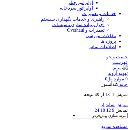
اواپراتور چیلر
اواپراتور سردخانه
خدمات و تعمیرات
راهبری و خدمات نگهداری سیستم
اجرا و پیاده سازی تاسیسات
تعمیرات و Overhaul
مقالات آموزشی
پروژه ها
اطلاعات تماس
جست و جو
فهرست
0
موارد
﷼
0
خانه
کندانسور
نمایش 1–18 از 49 نتیجه
نمایش سایدبار
نمایش
9
12
18
24
مشاهده سریع