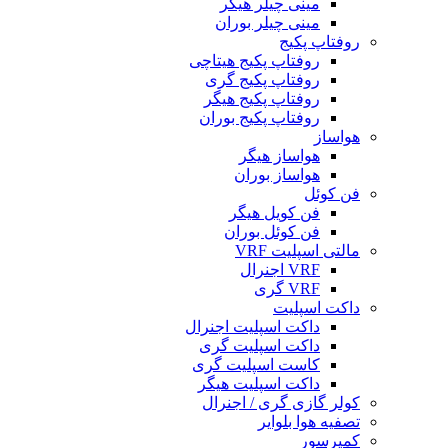
مینی چیلر هیگر
مینی چیلر بوران
روفتاپ پکیج
روفتاپ پکیج هیتاچی
روفتاپ پکیج گری
روفتاپ پکیج هیگر
روفتاپ پکیج بوران
هواساز
هواساز هیگر
هواساز بوران
فن کوئل
فن کویل هیگر
فن کوئل بوران
مالتی اسپلیت VRF
VRF اجنرال
VRF گری
داکت اسپلیت
داکت اسپلیت اجنرال
داکت اسپلیت گری
کاست اسپلیت گری
داکت اسپلیت هیگر
کولر گازی گری / اجنرال
تصفیه هوا بلوایر
کمپرسور