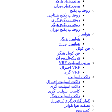
مینی چیلر هیگر
مینی چیلر بوران
روفتاپ پکیج
روفتاپ پکیج هیتاچی
روفتاپ پکیج گری
روفتاپ پکیج هیگر
روفتاپ پکیج بوران
هواساز
هواساز هیگر
هواساز بوران
فن کوئل
فن کویل هیگر
فن کوئل بوران
مالتی اسپلیت VRF
VRF اجنرال
VRF گری
داکت اسپلیت
داکت اسپلیت اجنرال
داکت اسپلیت گری
کاست اسپلیت گری
داکت اسپلیت هیگر
کولر گازی گری / اجنرال
تصفیه هوا بلوایر
کمپرسور