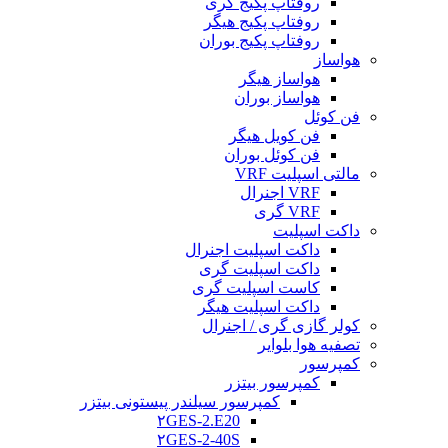
روفتاپ پکیج گری
روفتاپ پکیج هیگر
روفتاپ پکیج بوران
هواساز
هواساز هیگر
هواساز بوران
فن کوئل
فن کویل هیگر
فن کوئل بوران
مالتی اسپلیت VRF
VRF اجنرال
VRF گری
داکت اسپلیت
داکت اسپلیت اجنرال
داکت اسپلیت گری
کاست اسپلیت گری
داکت اسپلیت هیگر
کولر گازی گری / اجنرال
تصفیه هوا بلوایر
کمپرسور
کمپرسور بیتزر
کمپرسور سیلندر پیستونی بیتزر
۲GES-2.E20
۲GES-2-40S