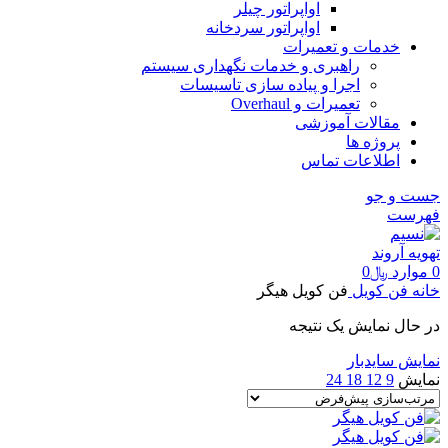
اواپراتور چیلر
اواپراتور سردخانه
خدمات و تعمیرات
راهبری و خدمات نگهداری سیستم
اجرا و پیاده سازی تاسیسات
تعمیرات و Overhaul
مقالات آموزشی
پروژه ها
اطلاعات تماس
جست و جو
فهرست
0
موارد
﷼
0
خانه
فن کویل
فن کویل هیگر
در حال نمایش یک نتیجه
نمایش سایدبار
نمایش
9
12
18
24