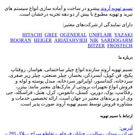
نسیم تهویه آروند
پیشرو در ساخت و آماده سازی انواع سیستم های
تبرید و تهویه مطبوع با بیش از دو دهه تجربه درخشان است.
دارای نمایندگی از شرکت‌های معتبر:
HITACHI
GREE
OGENERAL
UNIFLAIR
YAZAKI
BOORAN
HEIGER
ARIATAHVIEH
NIK
SARDOGARM
BITZER
FROSTECH
درباره ما
نسیم تهویه آروند سازنده انواع چیلر ساختمانی، هواساز، روفتاپ
پکیج، فن کویل، آبسردکن، یخساز، چیلر صنعتی، چیلر زیر صفری،
سردخانه، کندانسور، اواپراتور سردخانه، مبدل پوسته و لوله و
فروش انواع تجهیزات برودتی از مارک‌های معتبر مانند: بیتزر،
رفکامپ، بوک، دورین، کستل، دانفوس، کرل، هنبل، فراسکلد، جی
وی ان و برندهای معتبر در جهان است. ارائه تخصصی خدمات و
مشاوره فروش توسط نسیم تهویه آروند صورت پذیر است.
ارتباط با نسیم تهویه
آدرس:
تهران – میدان رسالت – خیابان فرجام – تقاطع سراج – پلاک 295 –