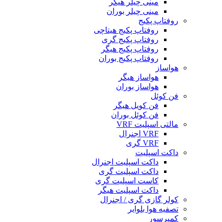
مینی چیلر هیگر
مینی چیلر بوران
روفتاپ پکیج
روفتاپ پکیج هیتاچی
روفتاپ پکیج گری
روفتاپ پکیج هیگر
روفتاپ پکیج بوران
هواساز
هواساز هیگر
هواساز بوران
فن کوئل
فن کویل هیگر
فن کوئل بوران
مالتی اسپلیت VRF
VRF اجنرال
VRF گری
داکت اسپلیت
داکت اسپلیت اجنرال
داکت اسپلیت گری
کاست اسپلیت گری
داکت اسپلیت هیگر
کولر گازی گری / اجنرال
تصفیه هوا بلوایر
کمپرسور