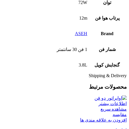
توان
72W
پرتاب هوا فن
12m
ASEH
Brand
شمار فن
1 فن 30 سانتمتر
گنجایش کویل
3.8L
Shipping & Delivery
محصولات مرتبط
اطلاعات بیشتر
مشاهده سریع
مقایسه
افزودن به علاقه مندی ها