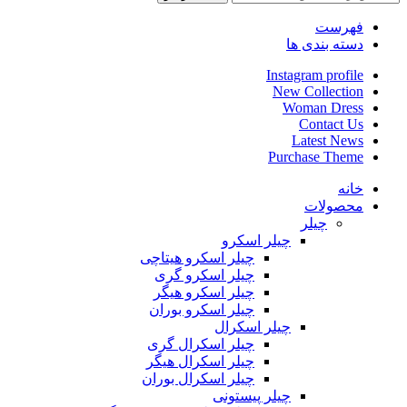
فهرست
دسته بندی ها
Instagram profile
New Collection
Woman Dress
Contact Us
Latest News
Purchase Theme
خانه
محصولات
چیلر
چیلر اسکرو
چیلر اسکرو هیتاچی
چیلر اسکرو گری
چیلر اسکرو هیگر
چیلر اسکرو بوران
چیلر اسکرال
چیلر اسکرال گری
چیلر اسکرال هیگر
چیلر اسکرال بوران
چیلر پیستونی