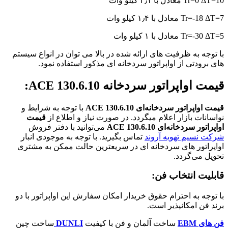
Tr=0 ΔT=10 معادل با ۲٫۱ کیلو وات
Tr=-18 ΔT=7 معادل با ۱٫۴ کیلو وات
Tr=-30 ΔT=5 معادل با ۱ کیلو وات
با توجه به ظرفیت های ارائه شده در بالا می توان در انواع سیستم
های برودتی از اواپراتور سردخانه ای مذکور استفاده نمود.
قیمت اواپراتور سردخانه ACE 130.6.10:
قیمت اواپراتور سردخانه‌ای ACE 130.6.10
با توجه به شرایط و
نواسانات بازار اعلام میگردد. در صورت نیاز و اطلاع از
قیمت
اواپراتور سردخانه‌ای
ACE 130.6.10
می‌توانید با دفتر فروش
شرکت نسیم تهویه آروند
تماس بگیرید. با توجه به موجودی انبار
اواپراتور های سردخانه ای در سریعترین حالت ممکن به مشتری
تحویل می‌گردد.
قابلیت انتخاب فن:
با توجه به احترام حقوق خریدار امکان سفارش این اواپراتور با دو
برند فن امکانپذیر است.
فن های EBM
ساخت آلمان و فن با کیفیت
DUNLI
ساخت چین