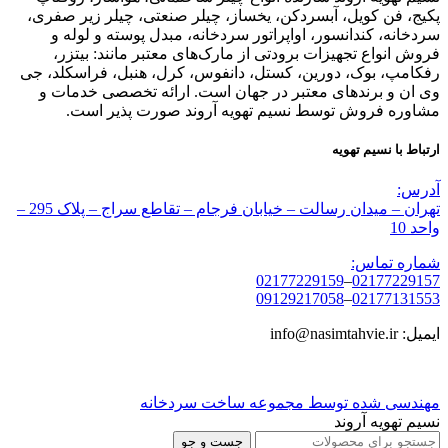
پکیج، فن کویل، آبسردکن، یخساز، چیلر صنعتی، چیلر زیر صفری،
سردخانه، کندانسور، اواپراتور سردخانه، مبدل پوسته و لوله و
فروش انواع تجهیزات برودتی از مارک‌های معتبر مانند: بیتزر،
رفکامپ، بوک، دورین، کستل، دانفوس، کرل، هنبل، فراسکلد، جی
وی ان و برندهای معتبر در جهان است. ارائه تخصصی خدمات و
مشاوره فروش توسط نسیم تهویه آروند صورت پذیر است.
ارتباط با نسیم تهویه
آدرس:
تهران – میدان رسالت – خیابان فرجام – تقاطع سراج – پلاک 295 –
واحد 10
شماره تماس:
02177229159
–
02177229157
09129217058
–
02177131553
ایمیل: info@nasimtahvie.ir
مهندسی شده توسط مجموعه ساخت سردخانه
نسیم تهویه آروند
جست و جو