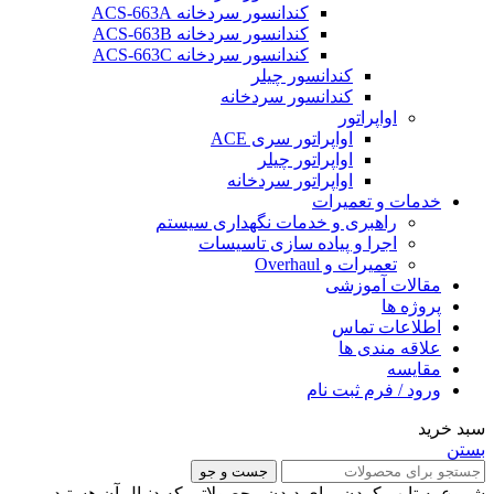
کندانسور سردخانه ACS-663A
کندانسور سردخانه ACS-663B
کندانسور سردخانه ACS-663C
کندانسور چیلر
کندانسور سردخانه
اواپراتور
اواپراتور سری ACE
اواپراتور چیلر
اواپراتور سردخانه
خدمات و تعمیرات
راهبری و خدمات نگهداری سیستم
اجرا و پیاده سازی تاسیسات
تعمیرات و Overhaul
مقالات آموزشی
پروژه ها
اطلاعات تماس
علاقه مندی ها
مقایسه
ورود / فرم ثبت نام
سبد خرید
بستن
جست و جو
شروع به تایپ کردن برای دیدن محصولاتی که دنبال آن هستید.