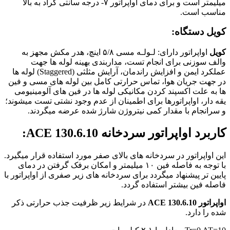
میلیمتر است و برای دمای اواپراتور ۷- درجه سانتی گراد به بالا
مناسب است.
کویل دستگاه:
کویل
اواپراتور دارای: لـولـه مسی ۵/٨ اینچ، هدر مکش مجهز به
والف سوزنی برای انجام تست، مداربندی بهینه لوله ها جهت
عملکرد ایمن و افزایش راندمان، آرایش مثلثی (Staggered) لوله ها
در جهت جریان هوا، تماس حرارتی کامل بین لوله های مسی و فین
ها به علت اکسپند کردن مکانیکی لوله ها در فین های آلومینیومی
یقه دار، اواپراتورها برای اطمینان از عدم وجود نشتی تست میشوند؛
و سرانجام با مقدار کمی نیتروژن شارژ شده عرضه میگردند.
کاربرد اواپراتور سردخانه ACE 130.6.10:
این اواپراتور در سردخانه های بالای صفر مورد استفاده قرار میگیرد.
با توجه به فاصله فین ۱۰ میلیمتر و امکان برفک گرفتن در دمای
پایین تر پیشنهاد میگردد برای سردخانه های زیر صفری از اواپراتور با
فاصله فین بیشتر استفاده گردد.
اواپراتور ACE 130.6.10
در شرایط زیر ظرفیت جذب حرارتی ذکر
شده را دارد.