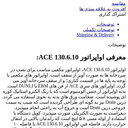
مقایسه
افزودن به علاقه مندی ها
اشتراک گذاری
توضیحات
توضیحات تکمیلی
Shipping & Delivery
توضیحات
معرفی اواپراتور ACE 130.6.10:
اواپراتور ACE 130.6.10، اواپراتور مکعبی مناسب برای نصب در
سردخانه ها به صورت آویز از سقف است. اواپراتور های مکعبی با
توجه به پایه ها در قسمت کناری؛ و از سقف سردخانه آویز می
گردد. اواپراتور های سری ACE از فن های EBM یا DUNLI است.
بدنه اواپراتور از جنس آلومنیوم است که با رنگ الکترو استاتیک کوره
ای پوشیده است. ضخامت ورق های بدنه به نحوی استفاده می گردد.
درین Drain نیز به گونه ای طراحی گردیده است که شیب به سمت
خروجی درین Drain است و خروج آب به راحتی انجام میپذیرد.
دیفراست به صورت الکتریکی صورت میپذیرد. کویل دستگاه با
استفاده از لوله مسی ۵/۸ اینچ است که راندمان بالایی در انتقال
حرارت دارند. فاصله فین اواپراتور ACE 130.6.10 با فاصله ۱۰