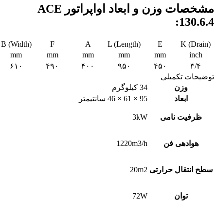
مشخصات وزن و ابعاد اواپراتور ACE
130.6.4:
B (Width)
F
A
L (Length)
E
K (Drain)
mm
mm
mm
mm
mm
inch
۶۱۰
۴۹۰
۴۰۰
۹۵۰
۴۵۰
۳/۴
توضیحات تکمیلی
وزن
34 کیلوگرم
ابعاد
95 × 61 × 46 سانتیمتر
ظرفیت نامی
3kW
هوادهی فن
1220m3/h
سطح انتقال حرارتی
20m2
توان
72W