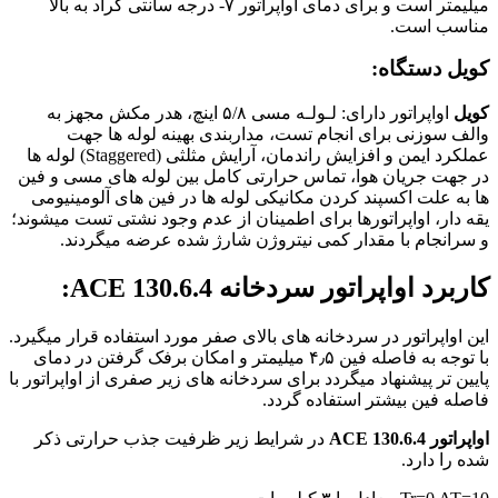
میلیمتر است و برای دمای اواپراتور ۷- درجه سانتی گراد به بالا
مناسب است.
کویل دستگاه:
کویل
اواپراتور دارای: لـولـه مسی ۵/٨ اینچ، هدر مکش مجهز به
والف سوزنی برای انجام تست، مداربندی بهینه لوله ها جهت
عملکرد ایمن و افزایش راندمان، آرایش مثلثی (Staggered) لوله ها
در جهت جریان هوا، تماس حرارتی کامل بین لوله های مسی و فین
ها به علت اکسپند کردن مکانیکی لوله ها در فین های آلومینیومی
یقه دار، اواپراتورها برای اطمینان از عدم وجود نشتی تست میشوند؛
و سرانجام با مقدار کمی نیتروژن شارژ شده عرضه میگردند.
کاربرد اواپراتور سردخانه ACE 130.6.4:
این اواپراتور در سردخانه های بالای صفر مورد استفاده قرار میگیرد.
با توجه به فاصله فین ۴٫۵ میلیمتر و امکان برفک گرفتن در دمای
پایین تر پیشنهاد میگردد برای سردخانه های زیر صفری از اواپراتور با
فاصله فین بیشتر استفاده گردد.
اواپراتور ACE 130.6.4
در شرایط زیر ظرفیت جذب حرارتی ذکر
شده را دارد.