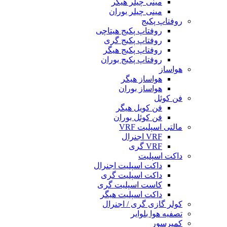
مینی چیلر هیگر
مینی چیلر بوران
روفتاپ پکیج
روفتاپ پکیج هیتاچی
روفتاپ پکیج گری
روفتاپ پکیج هیگر
روفتاپ پکیج بوران
هواساز
هواساز هیگر
هواساز بوران
فن کوئل
فن کویل هیگر
فن کوئل بوران
مالتی اسپلیت VRF
VRF اجنرال
VRF گری
داکت اسپلیت
داکت اسپلیت اجنرال
داکت اسپلیت گری
کاست اسپلیت گری
داکت اسپلیت هیگر
کولر گازی گری / اجنرال
تصفیه هوا بلوایر
کمپرسور