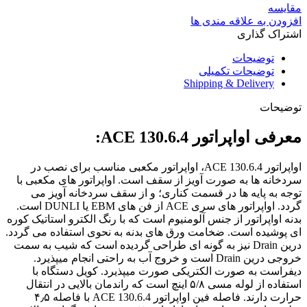
مقایسه
افزودن به علاقه مندی ها
اشتراک گذاری
توضیحات
توضیحات تکمیلی
Shipping & Delivery
توضیحات
معرفی اواپراتور ACE 130.6.4:
اواپراتور ACE 130.6.4، اواپراتور مکعبی مناسب برای نصب در
سردخانه ها به صورت آویز از سقف است. اواپراتور های مکعبی با
توجه به پایه ها در قسمت کناری؛ و از سقف سردخانه آویز می
گردد. اواپراتور های سری ACE از فن های EBM یا DUNLI است.
بدنه اواپراتور از جنس آلومنیوم است که با رنگ الکترو استاتیک کوره
ای پوشیده است. ضخامت ورق های بدنه به نحوی استفاده می گردد.
درین Drain نیز به گونه ای طراحی گردیده است که شیب به سمت
خروجی درین Drain است و خروج آب به راحتی انجام میپذیرد.
دیفراست به صورت الکتریکی صورت میپذیرد. کویل دستگاه با
استفاده از لوله مسی ۵/۸ اینچ است که راندمان بالایی در انتقال
حرارت دارند. فاصله فین اواپراتور ACE 130.6.4 با فاصله ۴٫۵