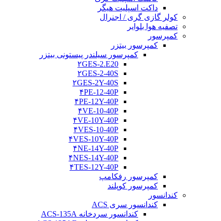
داکت اسپلیت هیگر
کولر گازی گری / اجنرال
تصفیه هوا بلوایر
کمپرسور
کمپرسور بیتزر
کمپرسور سیلندر پیستونی بیتزر
۲GES-2.E20
۲GES-2-40S
۲GES-2Y-40S
۴PE-12-40P
۴PE-12Y-40P
۴VE-10-40P
۴VE-10Y-40P
۴VES-10-40P
۴VES-10Y-40P
۴NE-14Y-40P
۴NES-14Y-40P
۴TES-12Y-40P
کمپرسور رفکامپ
کمپرسور کوپلند
کندانسور
کندانسور سری ACS
کندانسور سردخانه ACS-135A