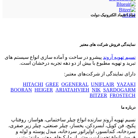
ASEH
نماد اعتماد الکترونیک دولت
نمایندگی فروش شرکت های معتبر
نسیم تهویه آروند
پیشرو در ساخت و آماده سازی انواع سیستم های
تبرید و تهویه مطبوع با بیش از دو دهه تجربه درخشان است.
دارای نمایندگی از شرکت‌های معتبر:
HITACHI
GREE
OGENERAL
UNIFLAIR
YAZAKI
BOORAN
HEIGER
ARIATAHVIEH
NIK
SARDOGARM
BITZER
FROSTECH
درباره ما
نسیم تهویه آروند سازنده انواع چیلر ساختمانی، هواساز، روفتاپ
پکیج، فن کویل، آبسردکن، یخساز، چیلر صنعتی، چیلر زیر صفری،
سردخانه، کندانسور، اواپراتور سردخانه، مبدل پوسته و لوله و
فروش انواع تجهیزات برودتی از مارک‌های معتبر مانند: بیتزر،