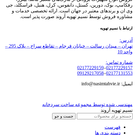
رفکامپ، بوک، دورین، کستل، دانفوس، کرل، هنبل، فراسکلد، جی
وی ان و برندهای معتبر در جهان است. ارائه تخصصی خدمات و
مشاوره فروش توسط نسیم تهویه آروند صورت پذیر است.
ارتباط با نسیم تهویه
آدرس:
تهران – میدان رسالت – خیابان فرجام – تقاطع سراج – پلاک 295 –
واحد 10
شماره تماس:
02177229159
–
02177229157
09129217058
–
02177131553
ایمیل: info@nasimtahvie.ir
مهندسی شده توسط مجموعه ساخت سردخانه
نسیم تهویه آروند
جست و جو
فهرست
دسته بندی ها