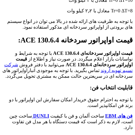
Tr=0 ΔT=10 معادل با ۳ کیلو وات
Tr=0 ΔT=8 معادل با ۲٫۲ کیلو وات
با توجه به ظرفیت های ارائه شده در بالا می توان در انواع سیستم
های برودتی از اواپراتور سردخانه ای مذکور استفاده نمود.
قیمت اواپراتور سردخانه ACE 130.6.4:
قیمت اواپراتور سردخانه‌ای ACE 130.6.4
با توجه به شرایط و
نواسانات بازار اعلام میگردد. در صورت نیاز و اطلاع از
قیمت
اواپراتور سردخانه‌ای
ACE 130.6.4
می‌توانید با دفتر فروش
شرکت
نسیم تهویه آروند
تماس بگیرید. با توجه به موجودی انباراواپراتور های
سردخانه ای در سریعترین حالت ممکن به مشتری تحویل می‌گردد.
قابلیت انتخاب فن:
با توجه به احترام حقوق خریدار امکان سفارش این اواپراتور با دو
برند فن امکانپذیر است.
فن های EBM
ساخت آلمان و فن با کیفیت
DUNLI
ساخت چین
است، لازم به ذکر است که قیمت دستگاه با هر مدل فن تفاوت
دارد.