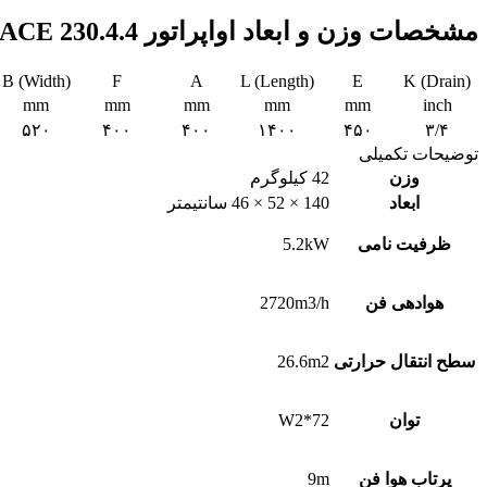
مشخصات وزن و ابعاد اواپراتور ACE 230.4.4:
B (Width)
F
A
L (Length)
E
K (Drain)
mm
mm
mm
mm
mm
inch
۵۲۰
۴۰۰
۴۰۰
۱۴۰۰
۴۵۰
۳/۴
توضیحات تکمیلی
وزن
42 کیلوگرم
ابعاد
140 × 52 × 46 سانتیمتر
ظرفیت نامی
5.2kW
هوادهی فن
2720m3/h
سطح انتقال حرارتی
26.6m2
توان
W2*72
پرتاب هوا فن
9m