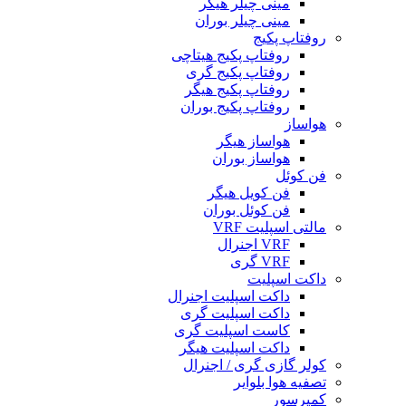
مینی چیلر هیگر
مینی چیلر بوران
روفتاپ پکیج
روفتاپ پکیج هیتاچی
روفتاپ پکیج گری
روفتاپ پکیج هیگر
روفتاپ پکیج بوران
هواساز
هواساز هیگر
هواساز بوران
فن کوئل
فن کویل هیگر
فن کوئل بوران
مالتی اسپلیت VRF
VRF اجنرال
VRF گری
داکت اسپلیت
داکت اسپلیت اجنرال
داکت اسپلیت گری
کاست اسپلیت گری
داکت اسپلیت هیگر
کولر گازی گری / اجنرال
تصفیه هوا بلوایر
کمپرسور