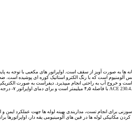
ی نصب در سردخانه ها به صورت آویز از سقف است. اواپراتور های مکعبی با توجه
دن مکانیکی لوله ها در فین های آلومینیومی یقه دار، اواپراتورها بر