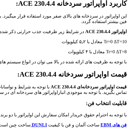
کاربرد اواپراتور سردخانه ACE 230.4.4:
فین بیشتر استفاده گردد.
اواپراتور ACE 230.4.4
در شرایط زیر ظرفیت جذب حرارتی ذکر شده را
Tr=0 ΔT=10 معادل با ۵٫۲ کیلوپوات
Tr=0 ΔT=8 معادل با ۴ کیلوپوات
با توجه به ظرفیت های ارائه شده در بالا می توان در انواع سیستم های 
قیمت اواپراتور سردخانه ACE 230.4.4:
قیمت اواپراتور سردخانه‌ای ACE 230.4.4
با توجه به شرایط و نواسانات
تماس بگیرید. با توجه به موجودی انباراواپراتور های سردخانه ای در
قابلیت انتخاب فن:
با توجه به احترام حقوق خریدار امکان سفارش این اواپراتور با دو برند
فن های EBM
ساخت آلمان و فن با کیفیت
DUNLI
ساخت چین است، ل