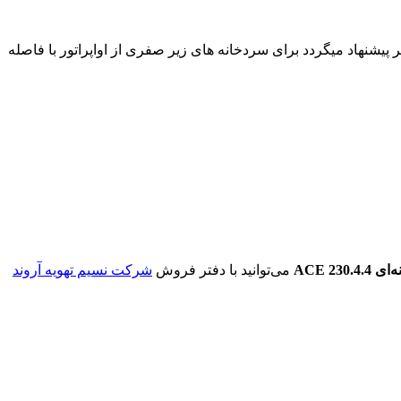
صله فین ۴٫۵ میلیمتر و امکان برفک گرفتن در دمای پایین تر پیشنهاد میگردد برای سردخانه های زیر صفری از اواپراتور با فاصله
ه‌ای
ACE 230.4.4
می‌توانید با دفتر فروش
شرکت نسیم تهویه آروند