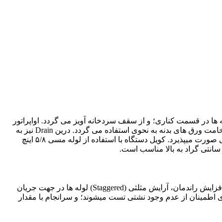
 به پایه ها در قسمت کناری؛ و از سقف سردخانه آویز می گردد. اواپراتور
های سری ACE از فن های EBM یا DUNLI است. بدنه اواپراتور از جنس آلومنیوم است که با رنگ الکترو استاتیک کوره ای پوشیده است. ضخامت ورق های بدنه به نحوی استفاده می گردد. درین Drain نیز به
گونه ای طراحی گردیده است که شیب به سمت خروجی درین Drain است و خروج آب به راحتی انجام میپذیرد. دیفراست به صورت الکتریکی صورت میپذیرد. کویل دستگاه با استفاده از لوله مسی ۵/۸ اینچ
اواپراتور دارای: لـولـه مسی ۵/٨ اینچ، هدر مکش مجهز به والف سوزنی برای انجام تست، مداربندی بهینه لوله ها جهت عملکرد ایمن و افزایش راندمان، آرایش مثلثی (Staggered) لوله ها در جهت جریان
ای اطمینان از عدم وجود نشتی تست میشوند؛ و سرانجام با مقدار