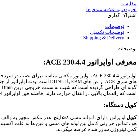
مقایسه
افزودن به علاقه مندی ها
اشتراک گذاری
توضیحات
توضیحات تکمیلی
Shipping & Delivery
توضیحات
معرفی اواپراتور ACE 230.4.4:
اواپراتور ACE 230.4.4، اواپراتور مکعبی مناسب برا
است که راندمان بالایی در انتقال حرارت دارند. فاصله فین اواپراتور ACE 230.4.4 با فاصله ۴٫۵ میلیمتر است و برای دمای اواپراتور ۷- درجه سانتی گراد به بالا مناسب است.
کویل دستگاه:
کویل
هوا، تماس حرارتی کامل بین لوله های مسی و فین ها به علت اکسپند کر
کمی نیتروژن شارژ شده عرضه میگردند.