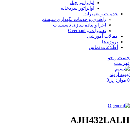
اواپراتور چیلر
اواپراتور سردخانه
خدمات و تعمیرات
راهبری و خدمات نگهداری سیستم
اجرا و پیاده سازی تاسیسات
تعمیرات و Overhaul
مقالات آموزشی
پروژه ها
اطلاعات تماس
جست و جو
فهرست
0
موارد
﷼
0
برای بزرگنمایی کلیک کنید
AJH432LALH