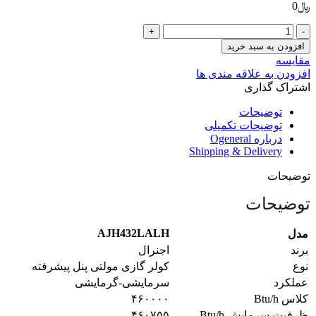
﷼
0
AJH432LALH
عدد
افزودن به سبد خرید
مقایسه
افزودن به علاقه مندی ها
اشتراک گذاری
توضیحات
توضیحات تکمیلی
درباره Ogeneral
Shipping & Delivery
توضیحات
توضیحات
AJH432LALH
مدل
برند
اجنرال
نوع
کولر گازی مولتی پنل پیشرفته
عملکرد
سرمایشی-گرمایشی
کلاس Btu/h
۴۶۰۰۰۰
ظرفیت سرمایش Btu/h
۴۶۰۷۵۵