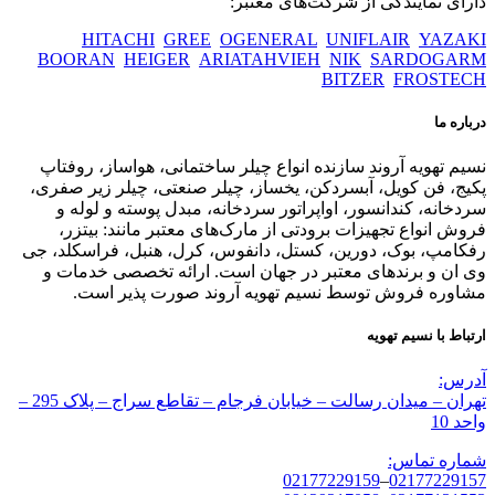
دارای نمایندگی از شرکت‌های معتبر:
HITACHI
GREE
OGENERAL
UNIFLAIR
YAZAKI
BOORAN
HEIGER
ARIATAHVIEH
NIK
SARDOGARM
BITZER
FROSTECH
درباره ما
نسیم تهویه آروند سازنده انواع چیلر ساختمانی، هواساز، روفتاپ
پکیج، فن کویل، آبسردکن، یخساز، چیلر صنعتی، چیلر زیر صفری،
سردخانه، کندانسور، اواپراتور سردخانه، مبدل پوسته و لوله و
فروش انواع تجهیزات برودتی از مارک‌های معتبر مانند: بیتزر،
رفکامپ، بوک، دورین، کستل، دانفوس، کرل، هنبل، فراسکلد، جی
وی ان و برندهای معتبر در جهان است. ارائه تخصصی خدمات و
مشاوره فروش توسط نسیم تهویه آروند صورت پذیر است.
ارتباط با نسیم تهویه
آدرس:
تهران – میدان رسالت – خیابان فرجام – تقاطع سراج – پلاک 295 –
واحد 10
شماره تماس:
02177229159
–
02177229157