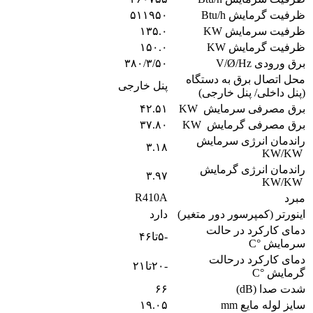
ظرفیت گرمایش Btu/h
۵۱۱۹۵۰
ظرفیت سرمایش KW
۱۳۵.۰
ظرفیت گرمایش KW
۱۵۰.۰
برق ورودی V/Ø/Hz
۳۸۰/۳/۵۰
محل اتصال برق به دستگاه
پنل خارجی
(پنل داخلی/ پنل خارجی)
برق مصرفی سرمایش KW
۴۲.۵۱
برق مصرفی گرمایش KW
۳۷.۸۰
راندمان انرژی سرمایش
۳.۱۸
KW/KW
راندمان انرژی گرمایش
۳.۹۷
KW/KW
R410A
مبرد
اینورتر (کمپرسور دور متغیر)
دارد
دمای کارکرد در حالت
-۵تا۴۶
سرمایش °C
دمای کارکرد درحالت
-۲۰تا۲۱
گرمایش °C
شدت صدا (dB)
۶۶
سایز لوله مایع mm
۱۹.۰۵