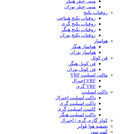
مینی چیلر هیگر
مینی چیلر بوران
روفتاپ پکیج
روفتاپ پکیج هیتاچی
روفتاپ پکیج گری
روفتاپ پکیج هیگر
روفتاپ پکیج بوران
هواساز
هواساز هیگر
هواساز بوران
فن کوئل
فن کویل هیگر
فن کوئل بوران
مالتی اسپلیت VRF
VRF اجنرال
VRF گری
داکت اسپلیت
داکت اسپلیت اجنرال
داکت اسپلیت گری
کاست اسپلیت گری
داکت اسپلیت هیگر
کولر گازی گری / اجنرال
تصفیه هوا بلوایر
کمپرسور