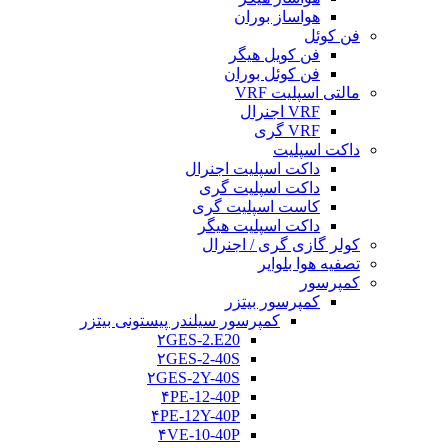
هواساز بوران
فن کوئل
فن کویل هیگر
فن کوئل بوران
مالتی اسپلیت VRF
VRF اجنرال
VRF گری
داکت اسپلیت
داکت اسپلیت اجنرال
داکت اسپلیت گری
کاست اسپلیت گری
داکت اسپلیت هیگر
کولر گازی گری / اجنرال
تصفیه هوا بلوایر
کمپرسور
کمپرسور بیتزر
کمپرسور سیلندر پیستونی بیتزر
۲GES-2.E20
۲GES-2-40S
۲GES-2Y-40S
۴PE-12-40P
۴PE-12Y-40P
۴VE-10-40P