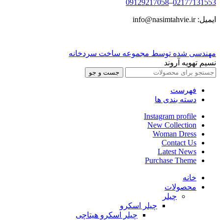
09129217058
–
02177131553
ایمیل: info@nasimtahvie.ir
مهندسی شده توسط مجموعه ساخت سردخانه
نسیم تهویه آروند
جست و جو
فهرست
دسته بندی ها
Instagram profile
New Collection
Woman Dress
Contact Us
Latest News
Purchase Theme
خانه
محصولات
چیلر
چیلر اسکرو
چیلر اسکرو هیتاچی