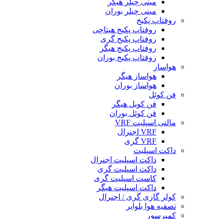
مینی چیلر هیگر
مینی چیلر بوران
روفتاپ پکیج
روفتاپ پکیج هیتاچی
روفتاپ پکیج گری
روفتاپ پکیج هیگر
روفتاپ پکیج بوران
هواساز
هواساز هیگر
هواساز بوران
فن کوئل
فن کویل هیگر
فن کوئل بوران
مالتی اسپلیت VRF
VRF اجنرال
VRF گری
داکت اسپلیت
داکت اسپلیت اجنرال
داکت اسپلیت گری
کاست اسپلیت گری
داکت اسپلیت هیگر
کولر گازی گری / اجنرال
تصفیه هوا بلوایر
کمپرسور