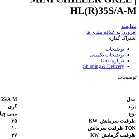
HL(R)35S/A-M
مقایسه
افزودن به علاقه مندی ها
اشتراک گذاری
توضیحات
توضیحات تکمیلی
درباره Gree
Shipping & Delivery
توضیحات
35S/A-M
مدل
برند
گری
نوع
مینی چیل
ظرفیت
سرمایش
KW
۳۵
TON
ظرفیت
سرمایش
۱۰
ظرفیت
گرمایش
KW
۳۷