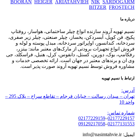
BOORAN
HEIGER
ARIATAHVIEH
NIK
SARDOGARM
BITZER
FROSTECH
درباره ما
نسیم تهویه آروند سازنده انواع چیلر ساختمانی، هواساز، روفتاپ
پکیج، فن کویل، آبسردکن، یخساز، چیلر صنعتی، چیلر زیر صفری،
سردخانه، کندانسور، اواپراتور سردخانه، مبدل پوسته و لوله و
فروش انواع تجهیزات برودتی از مارک‌های معتبر مانند: بیتزر،
رفکامپ، بوک، دورین، کستل، دانفوس، کرل، هنبل، فراسکلد، جی
وی ان و برندهای معتبر در جهان است. ارائه تخصصی خدمات و
مشاوره فروش توسط نسیم تهویه آروند صورت پذیر است.
ارتباط با نسیم تهویه
آدرس:
تهران – میدان رسالت – خیابان فرجام – تقاطع سراج – پلاک 295 –
واحد 10
شماره تماس:
02177229159
–
02177229157
09129217058
–
02177131553
ایمیل: info@nasimtahvie.ir