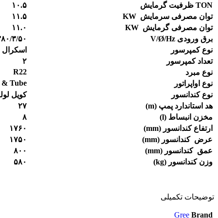
TON
ظرفیت
گرمایش
۱۰.۵
توان مصرفی سرمایش
KW
۱۱.۵
توان مصرفی گرمایش
KW
۱۱.۰
برق ورودی
/Hz
Ø
V/
۳۸۰/۳/۵۰
نوع کمپرسور
اسکرال
تعداد کمپرسور
۲
R22
نوع مبرد
l & Tube
نوع اواپراتور
نوع کندانسور
کویل لول
هد استاندارد پمپ (
m
)
۲۷
مخزن انبساط (
l
)
۸
ارتفاع کندانسور (
mm
)
۱۷۶۰
عرض
کندانسور
(
mm
)
۱۷۵۰
عمق
کندانسور
(
mm
)
۸۰۰
وزن کندانسور (
kg
)
۵۸۰
توضیحات تکمیلی
Gree
Brand