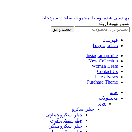
مهندسی شده توسط مجموعه ساخت سردخانه
نسیم تهویه آروند
جست و جو
فهرست
دسته بندی ها
Instagram profile
New Collection
Woman Dress
Contact Us
Latest News
Purchase Theme
خانه
محصولات
چیلر
چیلر اسکرو
چیلر اسکرو هیتاچی
چیلر اسکرو گری
چیلر اسکرو هیگر
چیلر اسکرو بوران