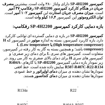
کمپرسور SP-4H2200
دارای ولتاژ ۳۸۰ ولت است. بیشترین
مصرف
جریان در هنگام کارکرد
کمپرسور SP-4H2200 رفکامپ
۳۷ آمپر
است.
میزان مصرف جریان استارت
این
کمپرسور ۱۰۲ آمپر
است.
توان الکتروموتور
این کمپرسور
۱۶,۴ کیلو وات
است.
بازه دمایی کارکرد کمپرسور
SP-4H2200
رفکامپ:
کمپرسور SP-4H2200
در بازه ی دمایی گسترده ای توانایی کارکرد
دارد. بازه کاربرد کمپرسور، بسته به اندازه
موتور
در کمپرسور که
H
(High temperature compressor) یا L (Low temperature
compressor)
باشد؛ و همچنین بسته به گاز به کار رفته در کمپرسور،
متفاوت است. کمپرسور های سری
L
برای دمای زیر صفری؛ و
کمپرسور های سری
H
برای دمای بالای صفری به کار می روند. در
زیر نمودار بازه دمایی کمپرسور
SP-4H2200
با گازهای
R404A-
R507-R407C-R22-R134
نمایش داده شده است. خط افقی
نمودارها نشان دهنده ی میزان
دمای اواپراتور
و خط عمودی
نمودارها نشان دهنده ی میزان
دمای کندانسور
هستند.
R134a
R22
R407C
R404A-R507