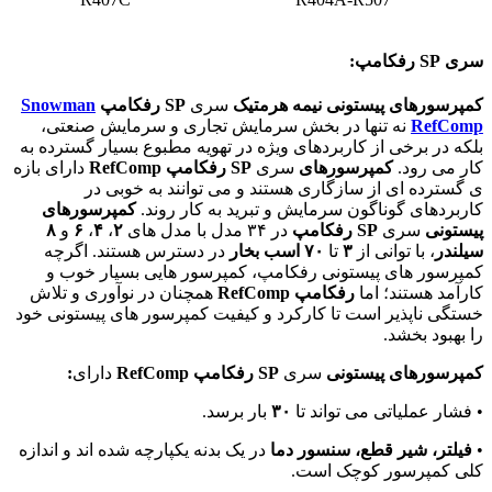
سری SP رفکامپ:
کمپرسورهای پیستونی نیمه هرمتیک
سری
SP
رفکامپ
Snowman
RefComp
نه تنها در بخش سرمایش تجاری و سرمایش صنعتی،
بلکه در برخی از کاربردهای ویژه در تهویه مطبوع بسیار گسترده به
کار می رود.
کمپرسورهای
سری
SP
رفکامپ
RefComp
دارای بازه
ی گسترده ای از سازگاری هستند و می توانند به خوبی در
کاربردهای گوناگون سرمایش و تبرید به کار روند.
کمپرسورهای
پیستونی
سری
SP
رفکامپ
در ۳۴ مدل با مدل های
۲
،
۴
،
۶
و
۸
سیلندر
، با توانی از
۳
تا
۷۰
اسب بخار
در دسترس هستند. اگرچه
کمپرسور های پیستونی رفکامپ، کمپرسور هایی بسیار خوب و
کارآمد هستند؛ اما
رفکامپ RefComp
همچنان در نوآوری و تلاش
خستگی ناپذیر است تا کارکرد و کیفیت کمپرسور های پیستونی خود
را بهبود بخشد.
کمپرسورهای
پیستونی
سری
SP
رفکامپ
RefComp
دارای
:
• فشار عملیاتی می تواند تا
۳۰
بار برسد.
•
فیلتر، شیر قطع، سنسور دما
در یک بدنه یکپارچه شده اند و اندازه
کلی کمپرسور کوچک است.