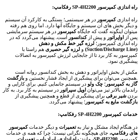
راه اندازی کمپرسور
SP-4H2200
رفکامپ:
راه اندازی
کمپرسور
در هر سیستمی؛ بستگی به کارکرد آن سیستم
و دیگر بخش های آن سیستم و جایگاه آنها دارد. اما روی هم رفته
میتوان اینگونه گفت که جایگاه
کمپرسور
در هر سیستم سرمایشی
پس از
اواپراتور
و پیش از
کندانسور
است. پیشنهاد می‌گردد که در
راه اندازی کمپرسور؛
لرزه گیر خط مکش و دهش
(Suction/Discharge Line)
و
لرزه گیر حصیری
هم راستا با
کمپرسور به کار برد تا از جابجایی لرزش کمپرسور به اتصالات
پیشگیری نمود.
مکش از بخش اواپراتور و دهش به بخش کندانسور روانه است
.همچنین می‌توان برای پیشگیری از ایجاد فشار نخستین و
بازگشت
گاز به کمپرسور
؛
چک ولو
در سیستم جانمایی کنیم. برای کارایی و
راندمان بالاتر تیز می‌توان
اویل سپراتور
در سیستم به کار برد. به کار
بردن
شیر برقی
برای پیشگیری از قطع و همچنین پیشگیری از
بازگشت مایع به کمپرسور
؛ پیشنهاد می‌گردد.
خدمات کمپرسور
SP-4H2200
رفکامپ:
در هنگام ایجاد مشکل و نیاز به
تعمیرات
و دیگر خدمات
کمپرسور
های رفکامپ،
جای هیچگونه نگرانی نیست؛ چرا که همه ی خدمات
کمپرسور
SP-4H2200
،
مانند:
راه اندازی
،
ایراد یابی،
تعمیرات
،