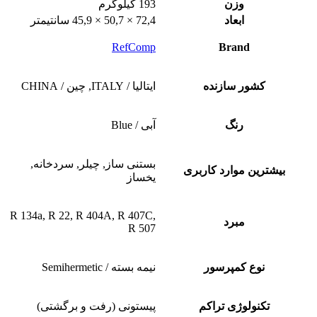
وزن
193 کیلوگرم
ابعاد
72,4 × 50,7 × 45,9 سانتیمتر
RefComp
Brand
کشور سازنده
ایتالیا / ITALY, چین / CHINA
رنگ
آبی / Blue
بستنی ساز, چیلر, سردخانه,
بیشترین موارد کاربری
یخساز
R 134a, R 22, R 404A, R 407C,
مبرد
R 507
نوع کمپرسور
نیمه بسته / Semihermetic
تکنولوژی تراکم
پیستونی (رفت و برگشتی)