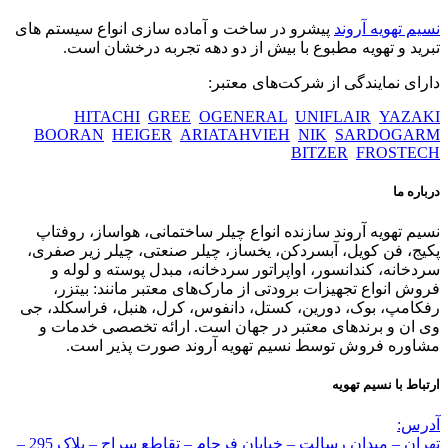
نسیم تهویه آروند
پیشرو در ساخت و آماده سازی انواع سیستم های
تبرید و تهویه مطبوع با بیش از دو دهه تجربه درخشان است.
دارای نمایندگی از شرکت‌های معتبر:
HITACHI
GREE
OGENERAL
UNIFLAIR
YAZAKI
BOORAN
HEIGER
ARIATAHVIEH
NIK
SARDOGARM
BITZER
FROSTECH
درباره ما
نسیم تهویه آروند سازنده انواع چیلر ساختمانی، هواساز، روفتاپ
پکیج، فن کویل، آبسردکن، یخساز، چیلر صنعتی، چیلر زیر صفری،
سردخانه، کندانسور، اواپراتور سردخانه، مبدل پوسته و لوله و
فروش انواع تجهیزات برودتی از مارک‌های معتبر مانند: بیتزر،
رفکامپ، بوک، دورین، کستل، دانفوس، کرل، هنبل، فراسکلد، جی
وی ان و برندهای معتبر در جهان است. ارائه تخصصی خدمات و
مشاوره فروش توسط نسیم تهویه آروند صورت پذیر است.
ارتباط با نسیم تهویه
آدرس:
تهران – میدان رسالت – خیابان فرجام – تقاطع سراج – پلاک 295 –