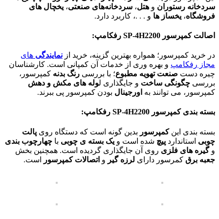
سردخانه رستوران
و
هتل
،
سردخانه‌های صنعتی
،
یخچال های
فروشگاه
،
یخساز ها
و . . .، کاربرد دارد.
اصالت کمپرسور
SP-4H2200
رفکامپ:
در خرید کمپرسور؛ همواره بهترین گزینه، خرید از
نمایندگی
های
مجاز رفکامپ
و بهره وری از خدمات آن کمپانی است. کارشناسان
چیره دست
صنعت تهویه مطبوع
؛ با بررسی
رنگ بدنه
کمپرسور،
بررسی
چگونگی ساخت
و جایگذاری ل
وله های مکش و دهش
کمپرسور، می توانند به
اورجینال
بودن کمپرسور پی ببرند.
بسته بندی کمپرسور
SP-4H2200
رفکامپ:
بسته بندی این
کمپرسور
بدین گونه است که دستگاه روی
پالت
چوبی
استاندارد
پیچ
شده است و
یک بسته ی چوبی
با
چهارچوب بندی
و
گیره های فلزی
روی آن جایگذاری گردیده است. همچنین بخش
جعبه برق
کمرسور دارای
لرزه گیر
و
اتصالات کمپرسور
است.