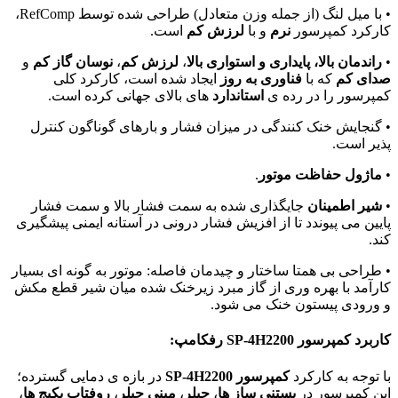
• با میل لنگ (از جمله وزن متعادل) طراحی شده توسط RefComp،
کارکرد کمپرسور
نرم
و با
لرزش کم
است.
•
راندمان بالا، پایداری و استواری بالا
،
لرزش کم
،
نوسان گاز کم
و
صدای کم
که با
فناوری به روز
ایجاد شده است، کارکرد کلی
کمپرسور را در رده ی
استاندارد
های بالای جهانی کرده است.
• گنجایش خنک کنندگی در میزان فشار و بارهای گوناگون کنترل
پذیر است.
•
ماژول حفاظت موتور
.
•
شیر اطمینان
جایگذاری شده به سمت فشار بالا و سمت فشار
پایین می پیوندد تا از افزیش فشار درونی در آستانه ایمنی پیشگیری
کند.
• طراحی بی همتا ساختار و چیدمان فاصله: موتور به گونه ای بسیار
کارآمد با بهره وری از گاز مبرد زیرخنک شده میان شیر قطع مکش
و ورودی پیستون خنک می شود.
کاربرد کمپرسور
SP-4H2200
رفکامپ:
با توجه به کارکرد
کمپرسور SP-4H2200
در بازه ی دمایی گسترده؛
این کمپرسور در
بستنی ساز ها
،
چیلر
،
مینی چیلر
،
روفتاپ پکیج ها
،