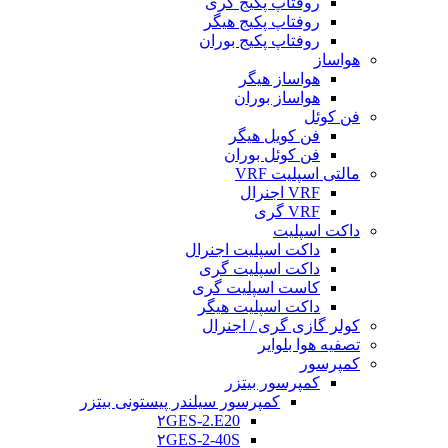
روفتاپ پکیج گری
روفتاپ پکیج هیگر
روفتاپ پکیج بوران
هواساز
هواساز هیگر
هواساز بوران
فن کوئل
فن کویل هیگر
فن کوئل بوران
مالتی اسپلیت VRF
VRF اجنرال
VRF گری
داکت اسپلیت
داکت اسپلیت اجنرال
داکت اسپلیت گری
کاست اسپلیت گری
داکت اسپلیت هیگر
کولر گازی گری / اجنرال
تصفیه هوا بلوایر
کمپرسور
کمپرسور بیتزر
کمپرسور سیلندر پیستونی بیتزر
۲GES-2.E20
۲GES-2-40S