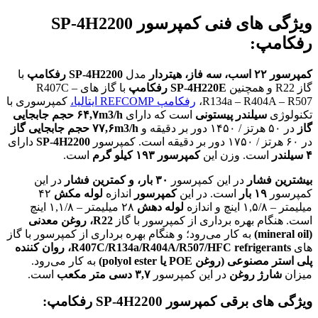
ویژگی های فنی کمپرسور SP-4H2200
رفکامپ:
کمپرسور
۲۲
اسب،
سه فاز،
هیتردار
مدل
SP-4H2200
رفکامپ
با
گاز R22 و همچنین
SP-4H220E
رفکامپ
با گاز های R407C –
R134a – R404A – R507،
رفکامپ REFCOMP ایتالیا
،
کمپرسوری با
تکنولوژی
سیلندر پیستونی
است که دارای
۶۴,۷m3/h
حجم جابجایی
گاز
در ۵۰ هرتز / ۱۴۵۰ دور بر دقیقه و
۷۷,۶m3/h
حجم جابجایی گاز
در ۶۰ هرتز / ۱۷۵۰ دور بر دقیقه است. کمپرسور
SP-4H2200
دارای
۴
سیلندر
است. وزن این
کمپرسور
۱۹۳ کیلو گرم
است.
بیشترین
فشار
در این کمپرسور
۳۰ بار، و کمترین فشار
در این
کمپرسور
۱۹ بار
است. در این
کمپرسور
اندازه
لوله مکش
۴۲
میلیمتر – ۱,۵/۸ اینچ و اندازه
لوله دهش
۲۸ میلیمتر – ۱,۱/۸ اینچ
است. هنگام بهره برداری از کمپرسور با گاز
R22،
روغن
معدنی
(mineral oil)
به کار می‌رود؛ و هنگام بهره برداری از کمپرسور با گاز
های
R407C/R134a/R404A/R507/HFC refrigerants
، روان کننده
پلی استر مصنوعی (روغن POE یا polyol ester)
به کار می‌رود.
میزان
شارژ روغن
در این کمپرسور
۳,۷ دسی متر مکعب
است.
ویژگی های برقی کمپرسور
SP-4H2200
رفکامپ: