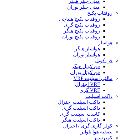
مینی چیلر هیگر
مینی چیلر بوران
روفتاپ پکیج
روفتاپ پکیج هیتاچی
روفتاپ پکیج گری
روفتاپ پکیج هیگر
روفتاپ پکیج بوران
هواساز
هواساز هیگر
هواساز بوران
فن کوئل
فن کویل هیگر
فن کوئل بوران
مالتی اسپلیت VRF
VRF اجنرال
VRF گری
داکت اسپلیت
داکت اسپلیت اجنرال
داکت اسپلیت گری
کاست اسپلیت گری
داکت اسپلیت هیگر
کولر گازی گری / اجنرال
تصفیه هوا بلوایر
کمپرسور