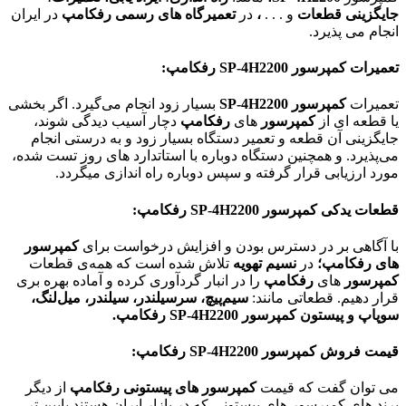
جایگزینی قطعات
و . . .
،
در
تعمیرگاه های رسمی رفکامپ
در ایران
انجام می پذیرد.
تعمیرات کمپرسور
SP-4H2200
رفکامپ:
تعمیرات
کمپرسور SP-4H2200
بسیار زود انجام می‌گیرد. اگر بخشی
یا قطعه ای از
کمپرسور
های
رفکامپ
دچار آسیب دیدگی شوند،
جایگزینی آن قطعه و تعمیر دستگاه بسیار زود و به درستی انجام
می‌پذیرد. و همچنین دستگاه دوباره با استاتدارد های روز تست شده،
مورد ارزیابی قرار گرفته و سپس دوباره راه اندازی میگردد.
قطعات یدکی کمپرسور
SP-4H2200
رفکامپ:
با آگاهی بر در دسترس بودن و افزایش درخواست برای
کمپرسور
های رفکامپ؛
در
نسیم تهویه
تلاش شده است که همه‌ی قطعات
کمپرسور
های
رفکامپ
را در انبار گردآوری کرده و آماده بهره بری
قرار دهیم. قطعاتی مانند:
سیم‌پیچ، سرسیلندر، سیلندر، میل‌لنگ،
سوپاپ و پیستون
کمپرسور SP-4H2200
رفکامپ
.
قیمت فروش کمپرسور
SP-4H2200
رفکامپ:
می توان گفت که قیمت
کمپرسور های پیستونی رفکامپ
از دیگر
برند های کمپرسور های پیستونی که در بازار ایران هستند پایین تر