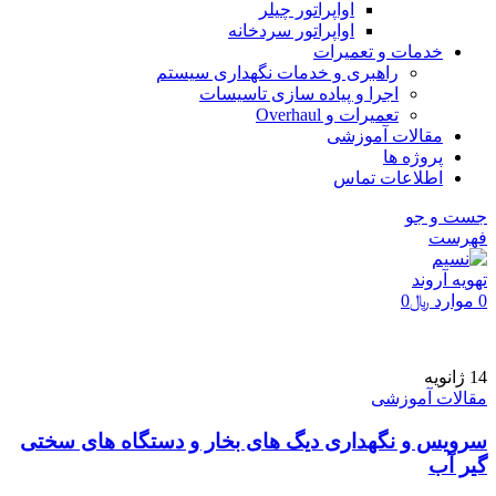
اواپراتور چیلر
اواپراتور سردخانه
خدمات و تعمیرات
راهبری و خدمات نگهداری سیستم
اجرا و پیاده سازی تاسیسات
تعمیرات و Overhaul
مقالات آموزشی
پروژه ها
اطلاعات تماس
جست و جو
فهرست
0
موارد
﷼
0
14
ژانویه
مقالات آموزشی
سرویس و نگهداری دیگ های بخار و دستگاه های سختی
گیر آب