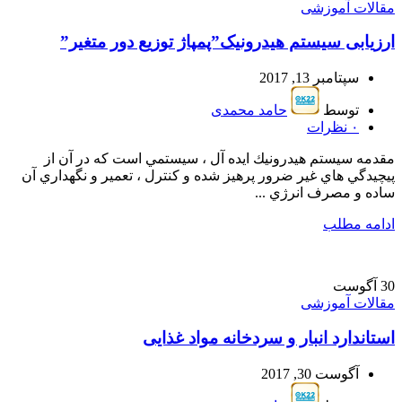
مقالات آموزشی
ارزیابی سیستم هیدرونیک”پمپاژ توزیع دور متغیر”
سپتامبر 13, 2017
توسط
حامد محمدی
۰
نظرات
مقدمه سيستم هيدرونيك ايده آل ، سيستمي است كه در آن از
پيچيدگي هاي غير ضرور پرهيز شده و كنترل ، تعمير و نگهداري آن
ساده و مصرف انرژي ...
ادامه مطلب
30
آگوست
مقالات آموزشی
استاندارد انبار و سردخانه مواد غذایی
آگوست 30, 2017