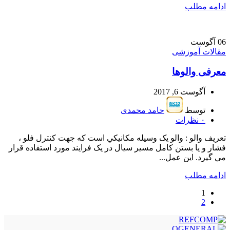
ادامه مطلب
06
آگوست
مقالات آموزشی
معرفی والوها
آگوست 6, 2017
توسط
حامد محمدی
۰
نظرات
تعريف والو : والو يک وسيله مکانيکي است که جهت کنترل فلو ،
فشار و يا بستن کامل مسير سيال در يک فرايند مورد استفاده قرار
مي گيرد. اين عمل...
ادامه مطلب
1
2