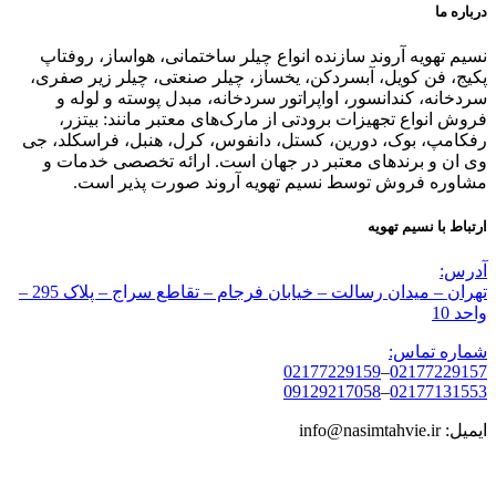
درباره ما
نسیم تهویه آروند سازنده انواع چیلر ساختمانی، هواساز، روفتاپ
پکیج، فن کویل، آبسردکن، یخساز، چیلر صنعتی، چیلر زیر صفری،
سردخانه، کندانسور، اواپراتور سردخانه، مبدل پوسته و لوله و
فروش انواع تجهیزات برودتی از مارک‌های معتبر مانند: بیتزر،
رفکامپ، بوک، دورین، کستل، دانفوس، کرل، هنبل، فراسکلد، جی
وی ان و برندهای معتبر در جهان است. ارائه تخصصی خدمات و
مشاوره فروش توسط نسیم تهویه آروند صورت پذیر است.
ارتباط با نسیم تهویه
آدرس:
تهران – میدان رسالت – خیابان فرجام – تقاطع سراج – پلاک 295 –
واحد 10
شماره تماس:
02177229159
–
02177229157
09129217058
–
02177131553
ایمیل: info@nasimtahvie.ir