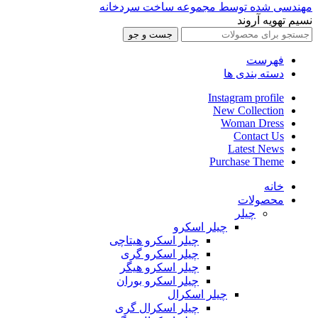
مهندسی شده توسط مجموعه ساخت سردخانه
نسیم تهویه آروند
جست و جو
فهرست
دسته بندی ها
Instagram profile
New Collection
Woman Dress
Contact Us
Latest News
Purchase Theme
خانه
محصولات
چیلر
چیلر اسکرو
چیلر اسکرو هیتاچی
چیلر اسکرو گری
چیلر اسکرو هیگر
چیلر اسکرو بوران
چیلر اسکرال
چیلر اسکرال گری