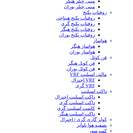
مینی چیلر هیگر
مینی چیلر بوران
روفتاپ پکیج
روفتاپ پکیج هیتاچی
روفتاپ پکیج گری
روفتاپ پکیج هیگر
روفتاپ پکیج بوران
هواساز
هواساز هیگر
هواساز بوران
فن کوئل
فن کویل هیگر
فن کوئل بوران
مالتی اسپلیت VRF
VRF اجنرال
VRF گری
داکت اسپلیت
داکت اسپلیت اجنرال
داکت اسپلیت گری
کاست اسپلیت گری
داکت اسپلیت هیگر
کولر گازی گری / اجنرال
تصفیه هوا بلوایر
کمپرسور