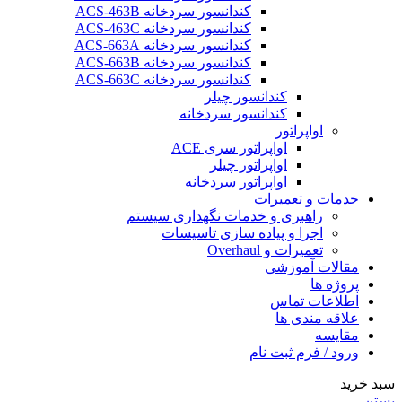
کندانسور سردخانه ACS-463B
کندانسور سردخانه ACS-463C
کندانسور سردخانه ACS-663A
کندانسور سردخانه ACS-663B
کندانسور سردخانه ACS-663C
کندانسور چیلر
کندانسور سردخانه
اواپراتور
اواپراتور سری ACE
اواپراتور چیلر
اواپراتور سردخانه
خدمات و تعمیرات
راهبری و خدمات نگهداری سیستم
اجرا و پیاده سازی تاسیسات
تعمیرات و Overhaul
مقالات آموزشی
پروژه ها
اطلاعات تماس
علاقه مندی ها
مقایسه
ورود / فرم ثبت نام
سبد خرید
بستن