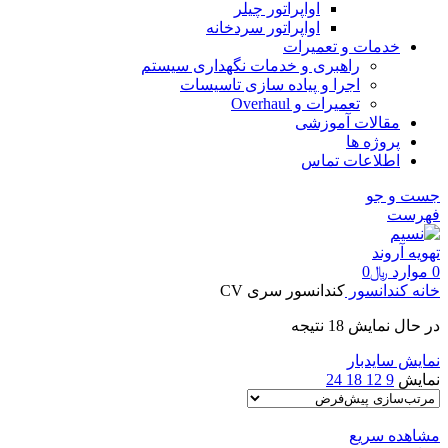
اواپراتور چیلر
اواپراتور سردخانه
خدمات و تعمیرات
راهبری و خدمات نگهداری سیستم
اجرا و پیاده سازی تاسیسات
تعمیرات و Overhaul
مقالات آموزشی
پروژه ها
اطلاعات تماس
جست و جو
فهرست
0
موارد
﷼
0
خانه
کندانسور
کندانسور سری CV
در حال نمایش 18 نتیجه
نمایش سایدبار
نمایش
9
12
18
24
مشاهده سریع