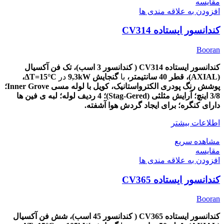
مقایسه
افزودن به علاقه مندی ها
کندانسور ایستاده CV314
Booran
کندانسور ایستاده CV314 ( کندانسور 3 اسب)، تک
فن آکسیال
(AXIAL)،
قطر
40
سانتیمتر،
با
گنجایش 9,3kW
در
ΔT=15
°C،
پوشش
رنگ پودری الکترواستانیک، کویل با لوله مسی Inner Grove؛
3/8 اینچ؛ آرایش مثلثی (Stag-Gered)؛ 4 ردیف لوله؛ لبه ی فین ها
دارای کنگره؛ برای ایجاد گردش هوا آشفته.
اطلاعات بیشتر
مشاهده سریع
مقایسه
افزودن به علاقه مندی ها
کندانسور ایستاده CV365
Booran
کندانسور ایستاده CV365 ( کندانسور 45 اسب)، شش
فن آکسیال