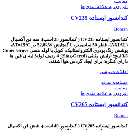
مقایسه
افزودن به علاقه مندی ها
کندانسور ایستاده CV235
Booran
کندانسور ایستاده CV235 ( کندانسور 25 اسب)، سه
فن آکسیال
(AXIAL)،
قطر
50
سانتیمتر،
با
گنجایش 52,8kW
در
ΔT=15
°C،
پوشش
رنگ پودری الکترواستانیک، کویل با لوله مسی Inner Grove؛
3/8 اینچ؛ آرایش مثلثی (Stag-Gered)؛ 4 ردیف لوله؛ لبه ی فین ها
دارای کنگره؛ برای ایجاد گردش هوا آشفته.
اطلاعات بیشتر
مشاهده سریع
مقایسه
افزودن به علاقه مندی ها
کندانسور ایستاده CV265
Booran
کندانسور ایستاده CV265 ( کندانسور 40 اسب)، شش
فن آکسیال