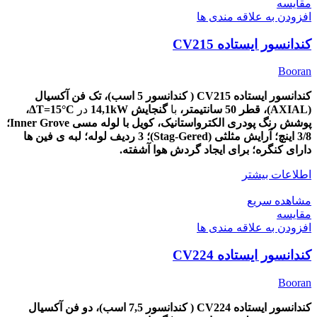
مقایسه
افزودن به علاقه مندی ها
کندانسور ایستاده CV215
Booran
کندانسور ایستاده CV215 ( کندانسور 5 اسب)، تک
فن آکسیال
(AXIAL)،
قطر
50
سانتیمتر،
با
گنجایش 14,1kW
در
ΔT=15
°C،
پوشش
رنگ پودری الکترواستانیک، کویل با لوله مسی Inner Grove؛
3/8 اینچ؛ آرایش مثلثی (Stag-Gered)؛ 3 ردیف لوله؛ لبه ی فین ها
دارای کنگره؛ برای ایجاد گردش هوا آشفته.
اطلاعات بیشتر
مشاهده سریع
مقایسه
افزودن به علاقه مندی ها
کندانسور ایستاده CV224
Booran
کندانسور ایستاده CV224 ( کندانسور 7,5 اسب)، دو
فن آکسیال