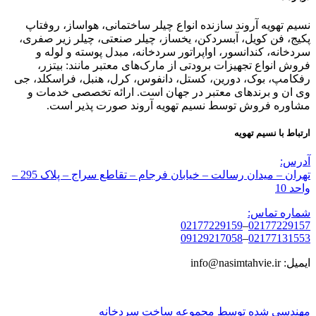
نسیم تهویه آروند سازنده انواع چیلر ساختمانی، هواساز، روفتاپ
پکیج، فن کویل، آبسردکن، یخساز، چیلر صنعتی، چیلر زیر صفری،
سردخانه، کندانسور، اواپراتور سردخانه، مبدل پوسته و لوله و
فروش انواع تجهیزات برودتی از مارک‌های معتبر مانند: بیتزر،
رفکامپ، بوک، دورین، کستل، دانفوس، کرل، هنبل، فراسکلد، جی
وی ان و برندهای معتبر در جهان است. ارائه تخصصی خدمات و
مشاوره فروش توسط نسیم تهویه آروند صورت پذیر است.
ارتباط با نسیم تهویه
آدرس:
تهران – میدان رسالت – خیابان فرجام – تقاطع سراج – پلاک 295 –
واحد 10
شماره تماس:
02177229159
–
02177229157
09129217058
–
02177131553
ایمیل: info@nasimtahvie.ir
مهندسی شده توسط مجموعه ساخت سردخانه