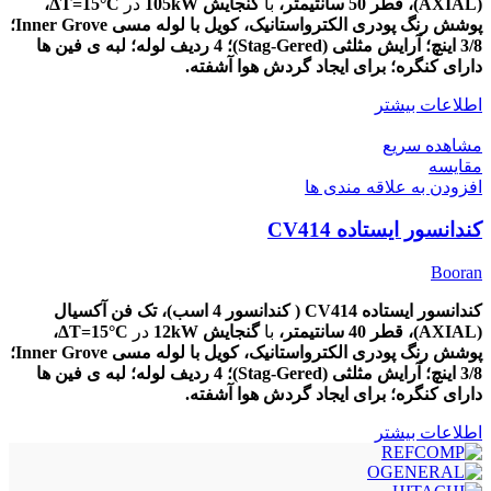
(AXIAL)،
قطر
50
سانتیمتر،
با
گنجایش 105kW
در
ΔT=15
°C،
پوشش
رنگ پودری الکترواستانیک، کویل با لوله مسی Inner Grove؛
3/8 اینچ؛ آرایش مثلثی (Stag-Gered)؛ 4 ردیف لوله؛ لبه ی فین ها
دارای کنگره؛ برای ایجاد گردش هوا آشفته.
اطلاعات بیشتر
مشاهده سریع
مقایسه
افزودن به علاقه مندی ها
کندانسور ایستاده CV414
Booran
کندانسور ایستاده CV414 ( کندانسور 4 اسب)، تک
فن آکسیال
(AXIAL)،
قطر
40
سانتیمتر،
با
گنجایش 12kW
در
ΔT=15
°C،
پوشش
رنگ پودری الکترواستانیک، کویل با لوله مسی Inner Grove؛
3/8 اینچ؛ آرایش مثلثی (Stag-Gered)؛ 4 ردیف لوله؛ لبه ی فین ها
دارای کنگره؛ برای ایجاد گردش هوا آشفته.
اطلاعات بیشتر