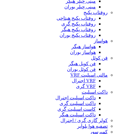
مینی چیلر هیگر
مینی چیلر بوران
روفتاپ پکیج
روفتاپ پکیج هیتاچی
روفتاپ پکیج گری
روفتاپ پکیج هیگر
روفتاپ پکیج بوران
هواساز
هواساز هیگر
هواساز بوران
فن کوئل
فن کویل هیگر
فن کوئل بوران
مالتی اسپلیت VRF
VRF اجنرال
VRF گری
داکت اسپلیت
داکت اسپلیت اجنرال
داکت اسپلیت گری
کاست اسپلیت گری
داکت اسپلیت هیگر
کولر گازی گری / اجنرال
تصفیه هوا بلوایر
کمپرسور