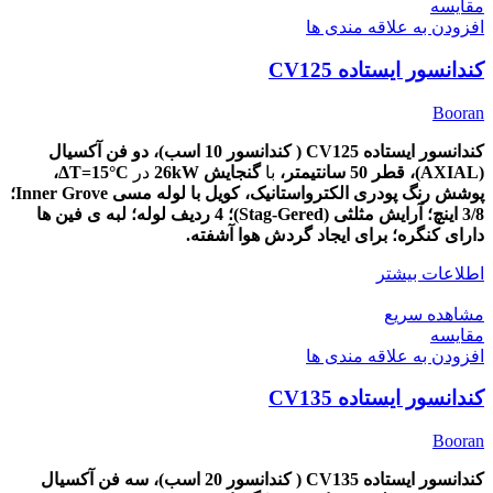
مقایسه
افزودن به علاقه مندی ها
کندانسور ایستاده CV125
Booran
کندانسور ایستاده CV125 ( کندانسور 10 اسب)، دو
فن آکسیال
(AXIAL)،
قطر
50
سانتیمتر،
با
گنجایش 26kW
در
ΔT=15
°C،
پوشش
رنگ پودری الکترواستانیک، کویل با لوله مسی Inner Grove؛
3/8 اینچ؛ آرایش مثلثی (Stag-Gered)؛ 4 ردیف لوله؛ لبه ی فین ها
دارای کنگره؛ برای ایجاد گردش هوا آشفته.
اطلاعات بیشتر
مشاهده سریع
مقایسه
افزودن به علاقه مندی ها
کندانسور ایستاده CV135
Booran
کندانسور ایستاده CV135 ( کندانسور 20 اسب)، سه
فن آکسیال