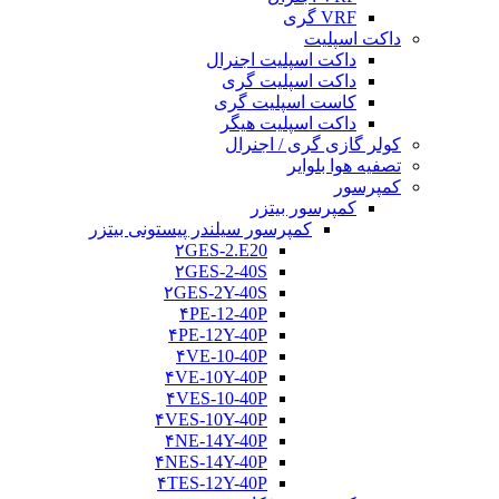
VRF گری
داکت اسپلیت
داکت اسپلیت اجنرال
داکت اسپلیت گری
کاست اسپلیت گری
داکت اسپلیت هیگر
کولر گازی گری / اجنرال
تصفیه هوا بلوایر
کمپرسور
کمپرسور بیتزر
کمپرسور سیلندر پیستونی بیتزر
۲GES-2.E20
۲GES-2-40S
۲GES-2Y-40S
۴PE-12-40P
۴PE-12Y-40P
۴VE-10-40P
۴VE-10Y-40P
۴VES-10-40P
۴VES-10Y-40P
۴NE-14Y-40P
۴NES-14Y-40P
۴TES-12Y-40P