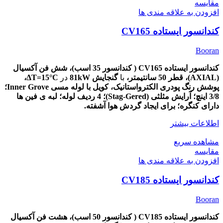
مقایسه
افزودن به علاقه مندی ها
کندانسور ایستاده CV165
Booran
کندانسور ایستاده CV165 ( کندانسور 35 اسب)، شش
فن آکسیال
(AXIAL)،
قطر
50
سانتیمتر،
با
گنجایش 81kW
در
ΔT=15
°C،
پوشش
رنگ پودری الکترواستانیک، کویل با لوله مسی Inner Grove؛
3/8 اینچ؛ آرایش مثلثی (Stag-Gered)؛ 4 ردیف لوله؛ لبه ی فین ها
دارای کنگره؛ برای ایجاد گردش هوا آشفته.
اطلاعات بیشتر
مشاهده سریع
مقایسه
افزودن به علاقه مندی ها
کندانسور ایستاده CV185
Booran
کندانسور ایستاده CV185 ( کندانسور 50 اسب)، هشت
فن آکسیال