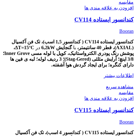
مقایسه
افزودن به علاقه مندی ها
کندانسور ایستاده CV114
Booran
کندانسور ایستاده CV114 ( کندانسور 1,5 اسب)، تک
فن آکسیال
(AXIAL)،
قطر
40
سانتیمتر،
با
گنجایش 6,2kW
در
ΔT=15
°C،
پوشش
رنگ پودری الکترواستانیک، کویل با لوله مسی Inner Grove؛
3/8 اینچ؛ آرایش مثلثی (Stag-Gered)؛ 3 ردیف لوله؛ لبه ی فین ها
دارای کنگره؛ برای ایجاد گردش هوا آشفته.
اطلاعات بیشتر
مشاهده سریع
مقایسه
افزودن به علاقه مندی ها
کندانسور ایستاده CV115
Booran
کندانسور ایستاده CV115 ( کندانسور 4 اسب)، تک
فن آکسیال