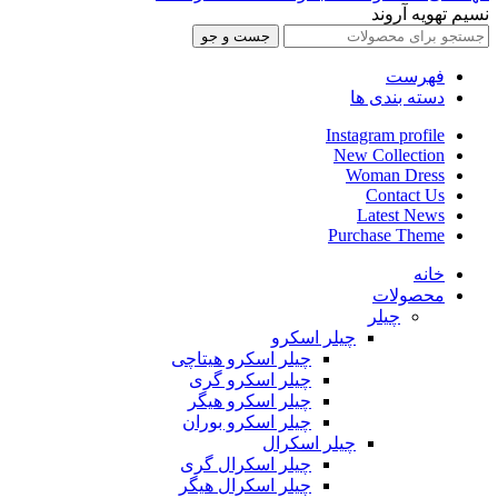
نسیم تهویه آروند
جست و جو
فهرست
دسته بندی ها
Instagram profile
New Collection
Woman Dress
Contact Us
Latest News
Purchase Theme
خانه
محصولات
چیلر
چیلر اسکرو
چیلر اسکرو هیتاچی
چیلر اسکرو گری
چیلر اسکرو هیگر
چیلر اسکرو بوران
چیلر اسکرال
چیلر اسکرال گری
چیلر اسکرال هیگر