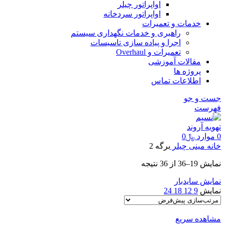
اواپراتور چیلر
اواپراتور سردخانه
خدمات و تعمیرات
راهبری و خدمات نگهداری سیستم
اجرا و پیاده سازی تاسیسات
تعمیرات و Overhaul
مقالات آموزشی
پروژه ها
اطلاعات تماس
جست و جو
فهرست
0
موارد
﷼
0
خانه
مینی چیلر
برگه 2
نمایش 19–36 از 36 نتیجه
نمایش سایدبار
نمایش
9
12
18
24
مشاهده سریع