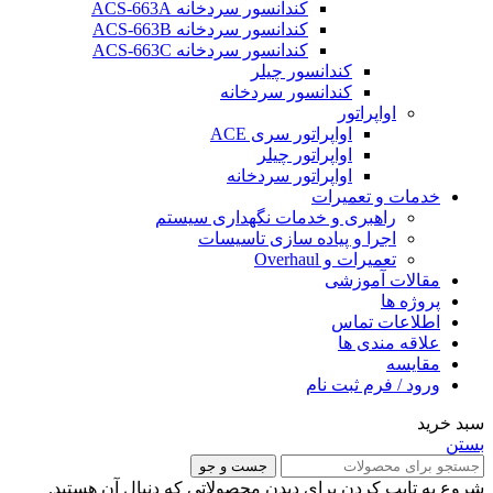
کندانسور سردخانه ACS-663A
کندانسور سردخانه ACS-663B
کندانسور سردخانه ACS-663C
کندانسور چیلر
کندانسور سردخانه
اواپراتور
اواپراتور سری ACE
اواپراتور چیلر
اواپراتور سردخانه
خدمات و تعمیرات
راهبری و خدمات نگهداری سیستم
اجرا و پیاده سازی تاسیسات
تعمیرات و Overhaul
مقالات آموزشی
پروژه ها
اطلاعات تماس
علاقه مندی ها
مقایسه
ورود / فرم ثبت نام
سبد خرید
بستن
جست و جو
شروع به تایپ کردن برای دیدن محصولاتی که دنبال آن هستید.