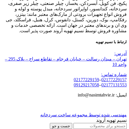
پکیج، فن کویل، آبسردکن، یخساز، چیلر صنعتی، چیلر زیر صفری،
سردخانه، کندانسور، اواپراتور سردخانه، مبدل پوسته و لوله و
فروش انواع تجهیزات برودتی از مارک‌های معتبر مانند: بیتزر،
رفکامپ، بوک، دورین، کستل، دانفوس، کرل، هنبل، فراسکلد، جی
وی ان و برندهای معتبر در جهان است. ارائه تخصصی خدمات و
مشاوره فروش توسط نسیم تهویه آروند صورت پذیر است.
ارتباط با نسیم تهویه
آدرس:
تهران – میدان رسالت – خیابان فرجام – تقاطع سراج – پلاک 295 –
واحد 10
شماره تماس:
02177229159
–
02177229157
09129217058
–
02177131553
ایمیل: info@nasimtahvie.ir
مهندسی شده توسط مجموعه ساخت سردخانه
نسیم تهویه آروند
جست و جو