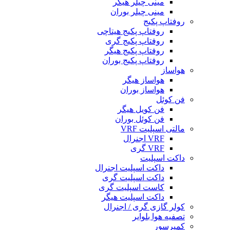
مینی چیلر هیگر
مینی چیلر بوران
روفتاپ پکیج
روفتاپ پکیج هیتاچی
روفتاپ پکیج گری
روفتاپ پکیج هیگر
روفتاپ پکیج بوران
هواساز
هواساز هیگر
هواساز بوران
فن کوئل
فن کویل هیگر
فن کوئل بوران
مالتی اسپلیت VRF
VRF اجنرال
VRF گری
داکت اسپلیت
داکت اسپلیت اجنرال
داکت اسپلیت گری
کاست اسپلیت گری
داکت اسپلیت هیگر
کولر گازی گری / اجنرال
تصفیه هوا بلوایر
کمپرسور