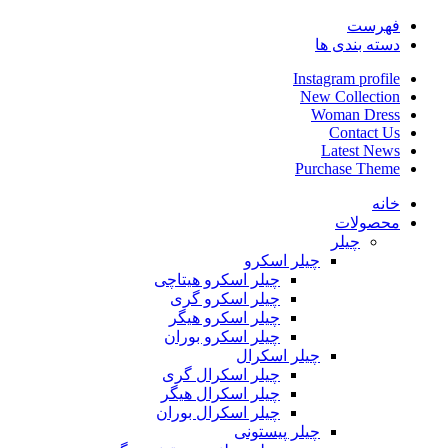
فهرست
دسته بندی ها
Instagram profile
New Collection
Woman Dress
Contact Us
Latest News
Purchase Theme
خانه
محصولات
چیلر
چیلر اسکرو
چیلر اسکرو هیتاچی
چیلر اسکرو گری
چیلر اسکرو هیگر
چیلر اسکرو بوران
چیلر اسکرال
چیلر اسکرال گری
چیلر اسکرال هیگر
چیلر اسکرال بوران
چیلر پیستونی