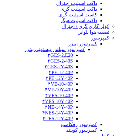
داکت اسپلیت اجنرال
داکت اسپلیت گری
کاست اسپلیت گری
داکت اسپلیت هیگر
کولر گازی گری / اجنرال
تصفیه هوا بلوایر
کمپرسور
کمپرسور بیتزر
کمپرسور سیلندر پیستونی بیتزر
۲GES-2.E20
۲GES-2-40S
۲GES-2Y-40S
۴PE-12-40P
۴PE-12Y-40P
۴VE-10-40P
۴VE-10Y-40P
۴VES-10-40P
۴VES-10Y-40P
۴NE-14Y-40P
۴NES-14Y-40P
۴TES-12Y-40P
کمپرسور رفکامپ
کمپرسور کوپلند
کندانسور