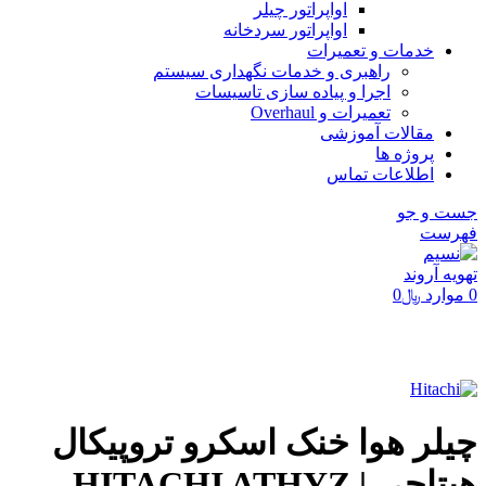
اواپراتور چیلر
اواپراتور سردخانه
خدمات و تعمیرات
راهبری و خدمات نگهداری سیستم
اجرا و پیاده سازی تاسیسات
تعمیرات و Overhaul
مقالات آموزشی
پروژه ها
اطلاعات تماس
جست و جو
فهرست
0
موارد
﷼
0
برای بزرگنمایی کلیک کنید
چیلر هوا خنک اسکرو تروپیکال
هیتاچی | HITACHI ATHYZ