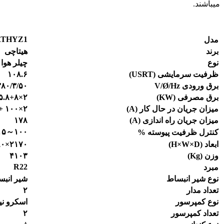
میباشند.
ATHYZ1
مدل
برند
هیتاچی
نوع
چیلر هوا
ظرفیت سرمایشی
(
USRT
)
۱۰۸.۶
برق ورودی
/Hz
Ø
V/
۳۸۰/۳/۵۰
برق مصرفی (
KW
)
۲×۵۵.۸+۸×۱.۱
میزان جریان در حال کار (
A
)
۲×۱۰۰ + ۸×۲.۷
میزان جریان راه اندازی (
A
)
۱۷۸
۷.۵)×۳,۰
～
۱۰۰
کنترل ظرفیت پیوسته %
ابعاد (
H×W×D
)
۲۱۷۰×۴۴۹۰×۱۹۴۰
وزن (
g
K
)
۴۱۰۳
R22
مبرد
نوع شیر انبساط
شیر انبس
تعداد مدار
۲
نوع کمپرسور
اسکرو نی
تعداد کمپرسور
۲