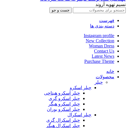
نسیم تهویه آروند
جست و جو
فهرست
دسته بندی ها
Instagram profile
New Collection
Woman Dress
Contact Us
Latest News
Purchase Theme
خانه
محصولات
چیلر
چیلر اسکرو
چیلر اسکرو هیتاچی
چیلر اسکرو گری
چیلر اسکرو هیگر
چیلر اسکرو بوران
چیلر اسکرال
چیلر اسکرال گری
چیلر اسکرال هیگر