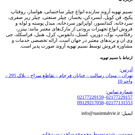
نسیم تهویه آروند سازنده انواع چیلر ساختمانی، هواساز، روفتاپ
پکیج، فن کویل، آبسردکن، یخساز، چیلر صنعتی، چیلر زیر صفری،
سردخانه، کندانسور، اواپراتور سردخانه، مبدل پوسته و لوله و
فروش انواع تجهیزات برودتی از مارک‌های معتبر مانند: بیتزر،
رفکامپ، بوک، دورین، کستل، دانفوس، کرل، هنبل، فراسکلد، جی
وی ان و برندهای معتبر در جهان است. ارائه تخصصی خدمات و
مشاوره فروش توسط نسیم تهویه آروند صورت پذیر است.
ارتباط با نسیم تهویه
آدرس:
تهران – میدان رسالت – خیابان فرجام – تقاطع سراج – پلاک 295 –
واحد 10
شماره تماس:
02177229159
–
02177229157
09129217058
–
02177131553
ایمیل: info@nasimtahvie.ir
مهندسی شده توسط مجموعه ساخت سردخانه