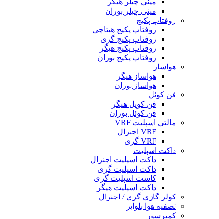
مینی چیلر هیگر
مینی چیلر بوران
روفتاپ پکیج
روفتاپ پکیج هیتاچی
روفتاپ پکیج گری
روفتاپ پکیج هیگر
روفتاپ پکیج بوران
هواساز
هواساز هیگر
هواساز بوران
فن کوئل
فن کویل هیگر
فن کوئل بوران
مالتی اسپلیت VRF
VRF اجنرال
VRF گری
داکت اسپلیت
داکت اسپلیت اجنرال
داکت اسپلیت گری
کاست اسپلیت گری
داکت اسپلیت هیگر
کولر گازی گری / اجنرال
تصفیه هوا بلوایر
کمپرسور