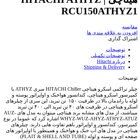
RCU150ATHYZ1
مقایسه
افزودن به علاقه مندی ها
اشتراک گذاری
توضیحات
توضیحات تکمیلی
درباره Hitachi
Shipping & Delivery
توضیحات
چیلر تراکمی اسکرو هیتاچی HITACHI Chiller سری ATHYZ با
کمپرسور اسکرو هیتاچی، کندانسور هواخنک و اواپراتور پوسته و
لوله با راندمان بالا در ظرفیت ۱۵۰ تن تبرید، این سری از چیلرهای
اسکرو هیتاچی در ظرفیت های ۴۰ تن تبرید الی ۴۰۰ تن تبرید
میباشند، از مدل های مشابه برند هیتاچی میتوان به مدل های AUZ-
WHYZ-WUZ-AHYZ-ATHYZ-ATUZ اشاره کرد که عموما در نوع
کمپرسور، کندانسور و اواپراتور باهم تفاوت هایی دارند. چیلرهای
هیتاچی در مدل های آب خنک و هواخنک و همینطور با اواپراتور های
صفحه ای و پوسته و لوله (PLAIT & SHELL AND TUBE)