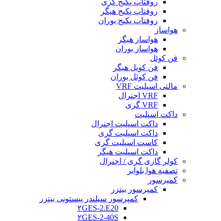
روفتاپ پکیج گری
روفتاپ پکیج هیگر
روفتاپ پکیج بوران
هواساز
هواساز هیگر
هواساز بوران
فن کوئل
فن کویل هیگر
فن کوئل بوران
مالتی اسپلیت VRF
VRF اجنرال
VRF گری
داکت اسپلیت
داکت اسپلیت اجنرال
داکت اسپلیت گری
کاست اسپلیت گری
داکت اسپلیت هیگر
کولر گازی گری / اجنرال
تصفیه هوا بلوایر
کمپرسور
کمپرسور بیتزر
کمپرسور سیلندر پیستونی بیتزر
۲GES-2.E20
۲GES-2-40S