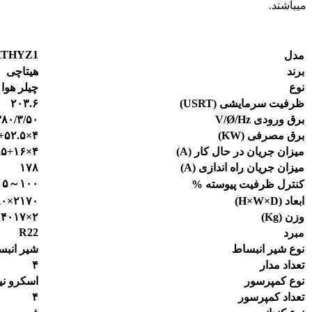
میباشند.
ATHYZ1
مدل
برند
هیتاچی
نوع
چیلر هوا
ظرفیت سرمایشی
(
USRT
)
۲۰۳.۶
برق ورودی
/Hz
Ø
V/
۳۸۰/۳/۵۰
برق مصرفی (
KW
)
۴×۵۲.۵+ ۱۶×۱.۱
میزان جریان در حال کار (
A
)
۴×۹۵+۱۶×۲.۷
میزان جریان راه اندازی (
A
)
۱۷۸
۷.۵)×۳
～
۱۰۰
کنترل ظرفیت پیوسته %
ابعاد (
H×W×D
)
۲۱۷۰×۹۰۸۰×۱۹۴۰
وزن (
g
K
)
۲×۴۰۱۷
R22
مبرد
نوع شیر انبساط
شیر انبس
تعداد مدار
۴
نوع کمپرسور
اسکرو نی
تعداد کمپرسور
۴