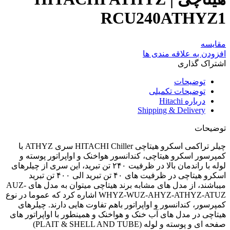
RCU240ATHYZ1
مقایسه
افزودن به علاقه مندی ها
اشتراک گذاری
توضیحات
توضیحات تکمیلی
درباره Hitachi
Shipping & Delivery
توضیحات
چیلر تراکمی اسکرو هیتاچی HITACHI Chiller سری ATHYZ با
کمپرسور اسکرو هیتاچی، کندانسور هواخنک و اواپراتور پوسته و
لوله با راندمان بالا در ظرفیت ۲۴۰ تن تبرید، این سری از چیلرهای
اسکرو هیتاچی در ظرفیت های ۴۰ تن تبرید الی ۴۰۰ تن تبرید
میباشند، از مدل های مشابه برند هیتاچی میتوان به مدل های AUZ-
WHYZ-WUZ-AHYZ-ATHYZ-ATUZ اشاره کرد که عموما در نوع
کمپرسور، کندانسور و اواپراتور باهم تفاوت هایی دارند. چیلرهای
هیتاچی در مدل های آب خنک و هواخنک و همینطور با اواپراتور های
صفحه ای و پوسته و لوله (PLAIT & SHELL AND TUBE)