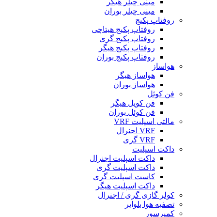
مینی چیلر هیگر
مینی چیلر بوران
روفتاپ پکیج
روفتاپ پکیج هیتاچی
روفتاپ پکیج گری
روفتاپ پکیج هیگر
روفتاپ پکیج بوران
هواساز
هواساز هیگر
هواساز بوران
فن کوئل
فن کویل هیگر
فن کوئل بوران
مالتی اسپلیت VRF
VRF اجنرال
VRF گری
داکت اسپلیت
داکت اسپلیت اجنرال
داکت اسپلیت گری
کاست اسپلیت گری
داکت اسپلیت هیگر
کولر گازی گری / اجنرال
تصفیه هوا بلوایر
کمپرسور