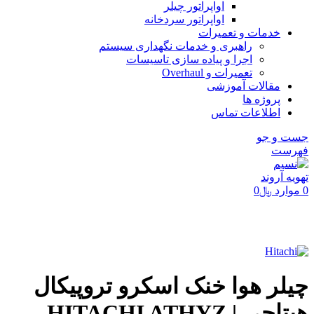
اواپراتور چیلر
اواپراتور سردخانه
خدمات و تعمیرات
راهبری و خدمات نگهداری سیستم
اجرا و پیاده سازی تاسیسات
تعمیرات و Overhaul
مقالات آموزشی
پروژه ها
اطلاعات تماس
جست و جو
فهرست
0
موارد
﷼
0
برای بزرگنمایی کلیک کنید
چیلر هوا خنک اسکرو تروپیکال
هیتاچی | HITACHI ATHYZ