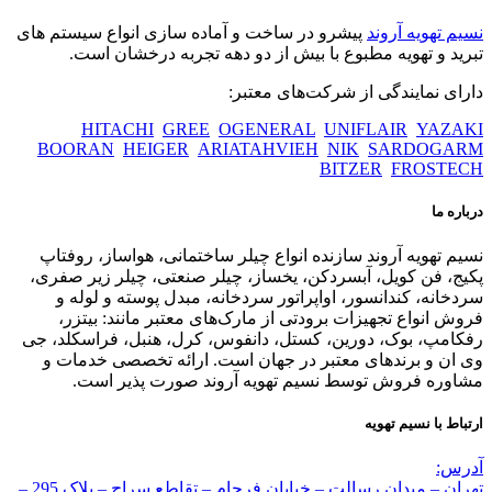
نسیم تهویه آروند
پیشرو در ساخت و آماده سازی انواع سیستم های
تبرید و تهویه مطبوع با بیش از دو دهه تجربه درخشان است.
دارای نمایندگی از شرکت‌های معتبر:
HITACHI
GREE
OGENERAL
UNIFLAIR
YAZAKI
BOORAN
HEIGER
ARIATAHVIEH
NIK
SARDOGARM
BITZER
FROSTECH
درباره ما
نسیم تهویه آروند سازنده انواع چیلر ساختمانی، هواساز، روفتاپ
پکیج، فن کویل، آبسردکن، یخساز، چیلر صنعتی، چیلر زیر صفری،
سردخانه، کندانسور، اواپراتور سردخانه، مبدل پوسته و لوله و
فروش انواع تجهیزات برودتی از مارک‌های معتبر مانند: بیتزر،
رفکامپ، بوک، دورین، کستل، دانفوس، کرل، هنبل، فراسکلد، جی
وی ان و برندهای معتبر در جهان است. ارائه تخصصی خدمات و
مشاوره فروش توسط نسیم تهویه آروند صورت پذیر است.
ارتباط با نسیم تهویه
آدرس:
تهران – میدان رسالت – خیابان فرجام – تقاطع سراج – پلاک 295 –